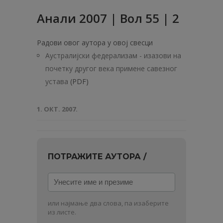
Анали 2007 | Вол 55 | 2
Радови овог аутора у овој свесци
Аустралијски федерализам - изазови на
почетку другог века примене савезног
устава
(PDF)
1. ОКТ. 2007.
ПОТРАЖИТЕ АУТОРА /
Унесите
име
и
или најмање два слова, па изаберите
презиме
из листе.