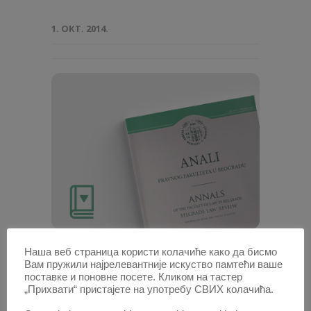
1. ОКТ. 2014.
Наша веб страница користи колачиће како да бисмо
Анали 2012 | Вол 60 | 2
Вам пружили најрелевантније искуство памтећи ваше
поставке и поновне посете. Кликом на тастер
„Прихвати“ пристајете на употребу СВИХ колачића.
Радови овог аутора у овој свесци