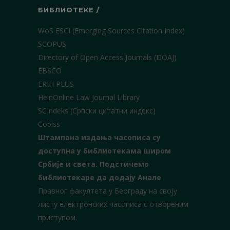
БИБЛИОТЕКЕ /
WoS ESCI (Emerging Sources Citation Index)
SCOPUS
Directory of Open Access Journals (DOAJ)
EBSCO
ERIH PLUS
HeinOnline Law Journal Library
SCIndeks (Српски цитатни индекс)
Cobiss
Штампана издања часописа су
доступна у библиотекама широм
Србије и света.
Подстичемо
библиотекаре да додају Анале
Правног факултета у Београду на своју
листу електронских часописа с отвореним
приступом.