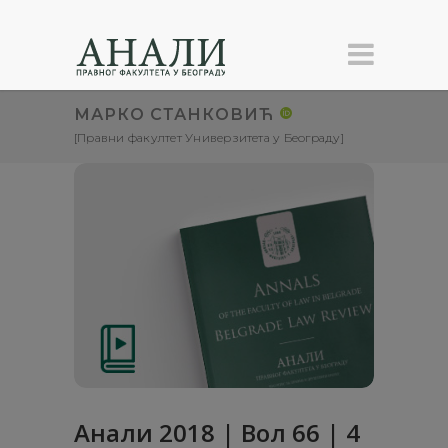
МАРКО СТАНКОВИЋ
[Правни факултет Универзитета у Београду]
Анали 2018 | Вол 66 | 4