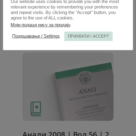
ОДЛУКА УСТАВНОГ СУДА ШПАНИЈЕ О
Our website uses cookies to provide you with the most
relevant experience by remembering your preferences
УСТАВНОСТИ СТАТУТА КАТАЛОНИЈЕ И
and repeat visits. By clicking the "Accept" button, you
ЊЕНЕ ПОСЛЕДИЦЕ
(PDF)
agree to the use of ALL cookies.
Моји подаци нису за продају
.
1. ОКТ. 2012.
Подешавање / Settings
ПРИХВАТИ / ACCEPT
Анали 2008 | Вол 56 | 2