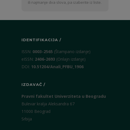
i
ili najmanje dva slova, pa izaberite iz liste.
prezime
IDENTIFIKACIJA /
ISSN:
0003-2565
(Štampano izdanje)
eISSN:
2406-2693
(Onlajn izdanje)
DOI:
10.51204/Anali_PFBU_1906
IZDAVAČ /
Pravni fakultet Univerziteta u Beogradu
Bulevar kralja Aleksandra 67
11000 Beograd
Srbija