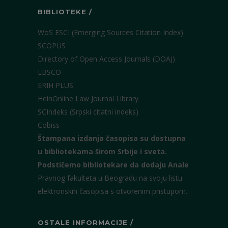
BIBLIOTEKE /
WoS ESCI (Emerging Sources Citation Index)
SCOPUS
Directory of Open Access Journals (DOAJ)
EBSCO
ERIH PLUS
HeinOnline Law Journal Library
SCIndeks (Srpski citatni indeks)
Cobiss
Štampana izdanja časopisa su dostupna
u bibliotekama širom Srbije i sveta.
Podstičemo bibliotekare da dodaju Anale
Pravnog fakulteta u Beogradu na svoju listu
elektronskih časopisa s otvorenim pristupom.
OSTALE INFORMACIJE /