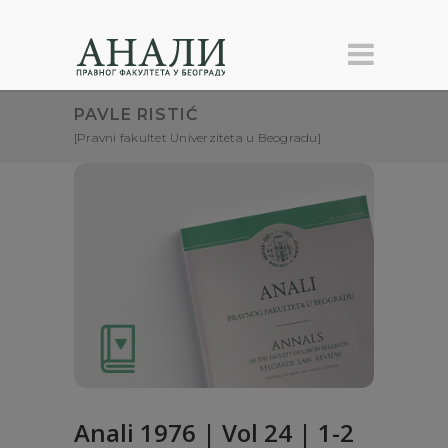
PAVLE RISTIĆ
[Pravni fakultet Univerziteta u Beogradu]
Anali 1976 | Vol 24 | 1-2