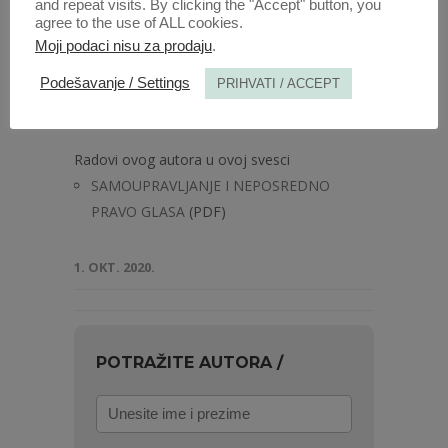
and repeat visits. By clicking the "Accept" button, you
agree to the use of ALL cookies.
Moji podaci nisu za prodaju
.
Podešavanje / Settings
PRIHVATI / ACCEPT
Anali 1966 | Vol 14 | 3-4
Radovi ovog autora u ovoj svesci
SAMOUPRAVLJANJE I NEPOSREDNO
PRAVO GLASA
(PDF)
1. OKT. 2020.
POTRAŽITE AUTORA /
Unesite
ime