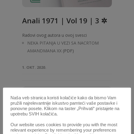
Anali 1971 | Vol 19 | 3 ✲
Radovi ovog autora u ovoj svesci
NEKA PITANJA U VEZI SA NACRTOM
AMANDMANA XX
(PDF)
1. OKT. 2020.
Naša veb stranica koristi kolačiće kako da bismo Vam
pružili najrelevantnije iskustvo pamteći vaše postavke i
ponovne posete. Klikom na taster „Prihvati“ pristajete na
upotrebu SVIH kolačića.
Our website uses cookies to provide you with the most
relevant experience by remembering your preferences