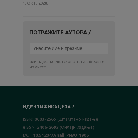
1. ОКТ. 2020.
ПОТРАЖИТЕ АУТОРА /
Унесите
име
и
или најмање два слова, па изаберите
презиме
из листе.
ИДЕНТИФИКАЦИЈА /
ISSN:
0003-2565
(Штампано издање)
еISSN:
2406-2693
(Онлајн издање)
DOI:
10.51204/Anali_PFBU_1906