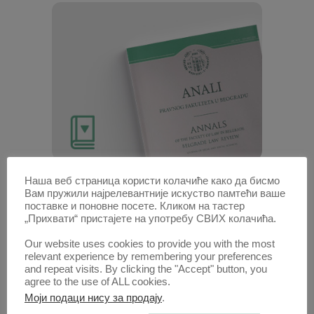
Наша веб страница користи колачиће како да бисмо
Анaли 1989 | Вол 37 | 2-
Вам пружили најрелевантније искуство памтећи ваше
поставке и поновне посете. Кликом на тастер
3
„Прихвати“ пристајете на употребу СВИХ колачића.
Our website uses cookies to provide you with the most
Радови овог аутора у овој свесци
relevant experience by remembering your preferences
ПРЕДНОСТИ АУТОРСКО-ПРАВНЕ
and repeat visits. By clicking the "Accept" button, you
agree to the use of ALL cookies.
ЗАШТИТЕ РАЧУНАРСКИХ ПРОГРАМА
Моји подаци нису за продају
.
(PDF)