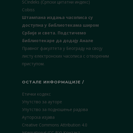
SCIndeks (Српски цитатни индекс)
Cobiss
Штампана издања часописа су
доступна у библиотекама широм
Србије и света.
Подстичемо
библиотекаре да додају Анале
Правног факултета у Београду на своју
листу електронских часописа с отвореним
приступом.
ОСТАЛЕ ИНФОРМАЦИЈЕ /
Етички кодекс
Упутство за ауторе
Упутство за подношење радова
Ауторска изјава
Creative Commons Attribution 4.0
International (CC BY)
Контакт