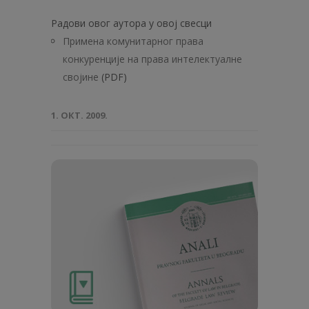
Радови овог аутора у овој свесци
Примена комунитарног права
конкуренције на права интелектуалне
својине
(PDF)
1. ОКТ. 2009.