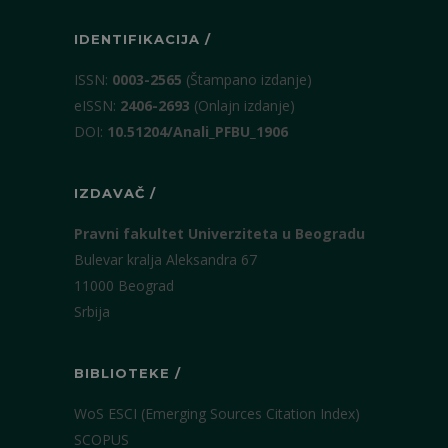
IDENTIFIKACIJA /
ISSN:
0003-2565
(Štampano izdanje)
eISSN:
2406-2693
(Onlajn izdanje)
DOI:
10.51204/Anali_PFBU_1906
IZDAVAČ /
Pravni fakultet Univerziteta u Beogradu
Bulevar kralja Aleksandra 67
11000 Beograd
Srbija
BIBLIOTEKE /
WoS ESCI (Emerging Sources Citation Index)
SCOPUS