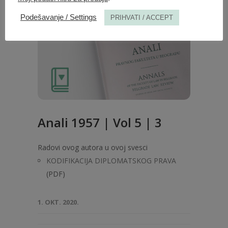
Podešavanje / Settings
PRIHVATI / ACCEPT
Anali 1957 | Vol 5 | 3
Radovi ovog autora u ovoj svesci
KODIFIKACIJA DIPLOMATSKOG PRAVA
(PDF)
1. OKT. 2020.