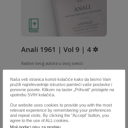
Anali 1961 | Vol 9 | 4 ✲
Radovi ovog autora u ovoj svesci
ODNOS KODIFIKOVANIH I OBIČAJNIH
PRAVILA U MEĐUNARODNOM PRAVU
Naša veb stranica koristi kolačiće kako da bismo Vam
pružili najrelevantnije iskustvo pamteći vaše postavke i
(PDF)
ponovne posete. Klikom na taster „Prihvati“ pristajete na
upotrebu SVIH kolačića.
1. OKT. 2020.
Our website uses cookies to provide you with the most
relevant experience by remembering your preferences
and repeat visits. By clicking the "Accept" button, you
agree to the use of ALL cookies.
Moji podaci nisu za prodaju
.