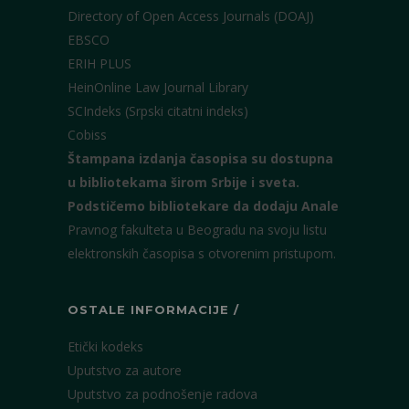
Directory of Open Access Journals (DOAJ)
EBSCO
ERIH PLUS
HeinOnline Law Journal Library
SCIndeks (Srpski citatni indeks)
Cobiss
Štampana izdanja časopisa su dostupna
u bibliotekama širom Srbije i sveta.
Podstičemo bibliotekare da dodaju Anale
Pravnog fakulteta u Beogradu na svoju listu
elektronskih časopisa s otvorenim pristupom.
OSTALE INFORMACIJE /
Etički kodeks
Uputstvo za autore
Uputstvo za podnošenje radova