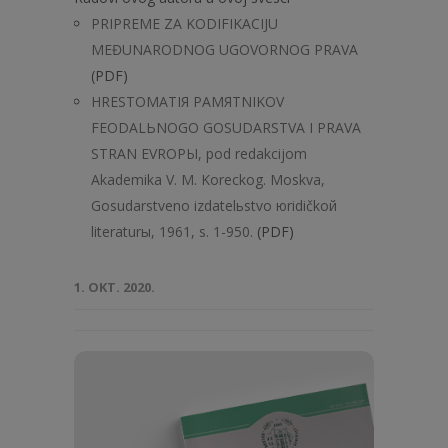
PRIPREME ZA KODIFIKACIJU
MEĐUNARODNOG UGOVORNOG PRAVA
(PDF)
HRESTOMATIЯ PAMЯTNIKOV
FEODALЬNOGO GOSUDARSTVA I PRAVA
STRAN EVROPЫ, pod redakcijom
Akademika V. M. Koreckog. Moskva,
Gosudarstveno izdatelьstvo юridičkoй
literaturы, 1961, s. 1-950.
(PDF)
1. OKT. 2020.