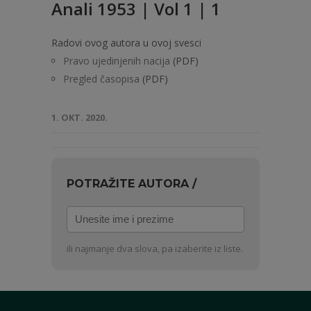
Anali 1953 | Vol 1 | 1
Radovi ovog autora u ovoj svesci
Pravo ujedinjenih nacija
(PDF)
Pregled časopisa
(PDF)
1. OKT. 2020.
POTRAŽITE AUTORA /
Unesite
ime
i
ili najmanje dva slova, pa izaberite iz liste.
prezime