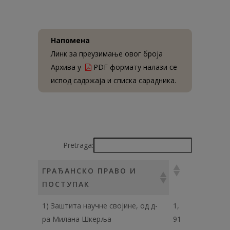
Напомена
Линк за преузимање овог броја
Архива у
PDF формату налази се
испод садржаја и списка сарадника.
Pretraga:
ГРАЂАНСКО ПРАВО И
ПОСТУПАК
1) Заштита научне својине, од д-
1,
ра Милана Шкерља
91