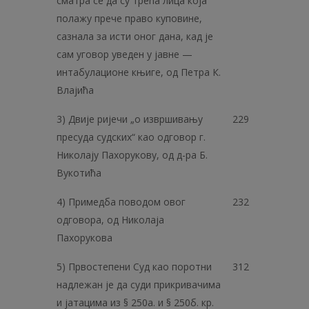
сматра се да су трећа лица која
полажу прече право куповине,
сазнала за исти оног дана, кад је
сам уговор уведен у јавне —
интабулационе књиге, од Петра К.
Влајића
3) Двије ријечи „о извршивању
229
пресуда судских“ као одговор г.
Николају Пахорукову, од д-ра Б.
Вукотића
4) Примедба поводом овог
232
одговора, од Николаја
Пахорукова
5) Првостепени Суд као поротни
312
надлежан је да суди прикривачима
и јатацима из § 250а. и § 250б. кр.