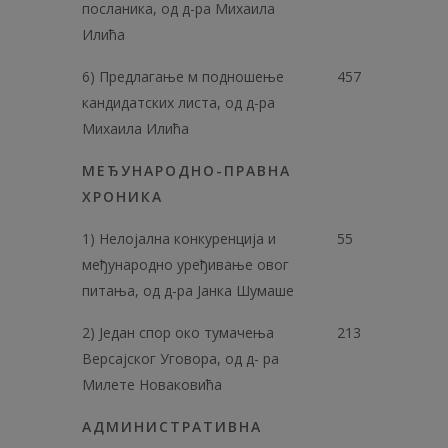
посланика, од д-ра Михаила
Илића
6) Предлагање м подношење
457
кандидатских листа, од д-ра
Михаила Илића
МЕЂУНАРОДНО-ПРАВНА
ХРОНИКА
1) Нелојална конкуренција и
55
међународно уређивање овог
питања, од д-ра Јанка Шумаше
2) Један спор око тумачења
213
Версајског Уговора, од д- ра
Милете Новаковића
АДМИНИСТРАТИВНА