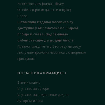
HeinOnline Law Journal Library
SCIndeks (Српски цитатни индекс)
Cobiss
Штампана издања часописа су
доступна у библиотекама широм
Србије и света.
Подстичемо
библиотекаре да додају Анале
Правног факултета у Београду на своју
листу електронских часописа с отвореним
приступом.
ОСТАЛЕ ИНФОРМАЦИЈЕ /
Етички кодекс
Упутство за ауторе
Упутство за подношење радова
Ауторска изјава