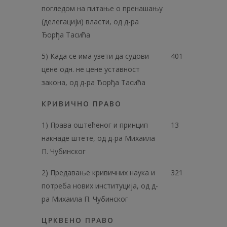
погледом на питање о пренашању
(делегацији) власти, од д-ра
Ђорђа Тасића
5) Када се има узети да судови
401
цене одн. не цене уставност
закона, од д-ра Ђорђа Тасића
КРИВИЧНО ПРАВО
1) Права оштећеног и принцип
13
накнаде штете, од д-ра Михаила
П. Чубинског
2) Предавање кривичних наука и
321
потреба нових институција, од д-
ра Михаила П. Чубинског
ЦРКВЕНО ПРАВО