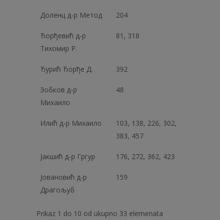
Доленц д-р Метод
204
Ђорђевић д-р
81, 318
Тихомир Р.
Ђурић Ђорђе Д.
392
Зобков д-р
48
Михаило
Илић д-р Михаило
103, 138, 226, 302,
383, 457
Јакшић д-р Гргур
176, 272, 362, 423
Јовановић д-р
159
Драгољуб
Prikaz 1 do 10 od ukupno 33 elemenata