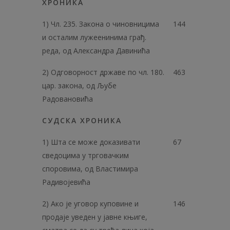
ХРОНИКА
1) Чл. 235. Закона о чиновницима
144
и осталим лужеенинима грађ.
реда, од Александра Давинића
2) Одговорност државе по чл. 180.
463
цар. закона, од Љубе
Радовановића
СУДСКА ХРОНИКА
1) Шта се може доказивати
67
сведоцима у трговачким
споровима, од Властимира
Радивојевића
2) Ако је уговор куповине и
146
продаје уведен у јавне књиге,