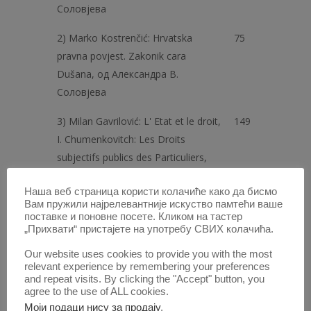
Соловјева
2) Marko Kostrenčić: Hrvatska
75
pravna povjest. Zakonik cara
Dušana, од Александра В.
Соловјева
3) Milan Gavrilović: L' Etat et le droit,
149
I. Chumenkovitch: Les Droits
subjectifs publics des Particuliers,
Mihailo Ilitch: Consedérations
Наша веб страница користи колачиће како да бисмо
gènérales sur la Société des Nations
Вам пружили најрелевантније искуство памтећи ваше
et son droit, од д-ра Ђорђа Тасића
поставке и поновне посете. Кликом на тастер
„Прихвати“ пристајете на употребу СВИХ колачића.
4) Dr Rado Kušej: Cerkveno Pravo
234
Our website uses cookies to provide you with the most
katoličke in pravoslavne cerkve s
relevant experience by remembering your preferences
posebnim ozirom na razmere v
and repeat visits. By clicking the "Accept" button, you
agree to the use of ALL cookies.
Kraljevini Srbov, Hrvatov in
Моји подаци нису за продају
.