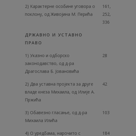
2) Карактерне особине уговора о
161,
поклону, од Живојина М. Перића
252,
336
ДРЖАВНО И УСТАВНО
ПРАВО
1) Указно и одборско
28
законодавство, од д-ра
Драгослава Б. Јовановића
2) Два уставна пројекта за друге
42
владе кнеза Михаила, од Илије А.
Пржића
3) Обавезно гласање, од д-ра
103
Михаила Илића
4) О уредбама, нарочито с
184