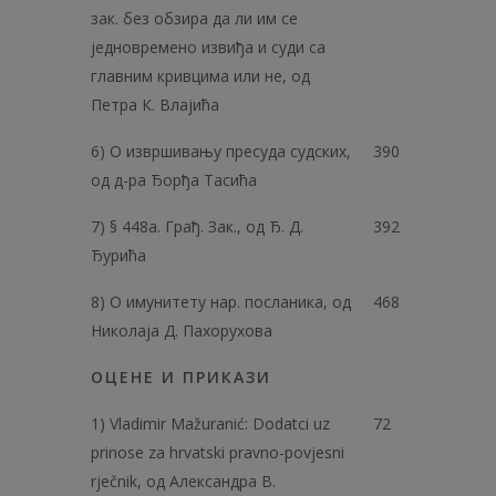
зак. без обзира да ли им се
једновремено извиђа и суди са
главним кривцима или не, од
Петра К. Влајића
6) О извршивању пресуда судских,
390
од д-ра Ђорђа Тасића
7) § 448а. Грађ. Зак., од Ђ. Д.
392
Ђурића
8) О имунитету нар. посланика, од
468
Николаја Д. Пахорухова
ОЦЕНЕ И ПРИКАЗИ
1) Vladimir Mažuranić: Dodatci uz
72
prinose za hrvatski pravno-povjesni
rječnik, oд Александра В.