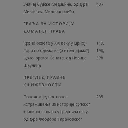
Значај Судске Медицине, од д-ра
437
Милована Миловановића
ГРАЂА ЗА ИСТОРИЈУ
ДОМАЋЕГ ПРАВА
Крвне освете у ХIХ веку у Црној
119,
Гори по одлукама (,сетенцијама“)
198,
Црногорског Сената, од Новице
378
Шаулића
ПРЕГЛЕД ПРАВНЕ
КЊИЖЕВНОСТИ
Поводом једног новог
285
истраживања из историје српског
кривичног права у средњем веку,
од д-ра Феодора Тарановског