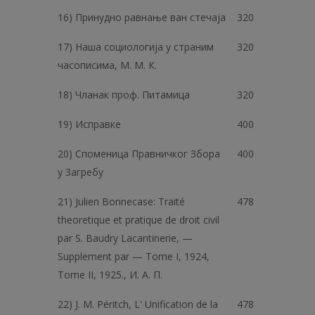
16) Принудно равнање ван стечаја
320
17) Наша социологија у страним
320
часописима, М. М. К.
18) Чланак проф. Питамица
320
19) Исправке
400
20) Споменица Правничког Збора
400
у Загребу
21) Julien Bonnecase: Traité
478
theoretique et pratique de droit civil
par S. Baudry Lacantinerie, —
Supplement par — Tome I, 1924,
Tome II, 1925., И. A. П.
22) J. M. Péritch, L' Unification de la
478