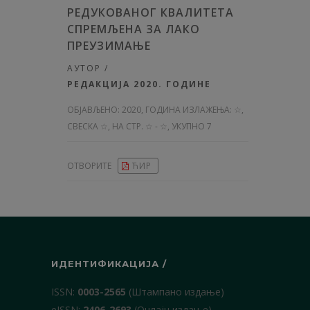
РЕДУКОВАНОГ КВАЛИТЕТА
СПРЕМЉЕНА ЗА ЛАКО
ПРЕУЗИМАЊЕ
АУТОР /
РЕДАКЦИЈА 2020. ГОДИНЕ
ОБЈАВЉЕНО:
2020, ГОДИНА ИЗЛАЖЕЊА: ☆
,
СВЕСКА ☆, НА СТР. ☆ - ☆, УКУПНО 7
ОТВОРИТЕ
ЋИР
ИДЕНТИФИКАЦИЈА /
ISSN:
0003-2565
(Штампано издање)
еISSN:
2406-2693
(Онлајн издање)