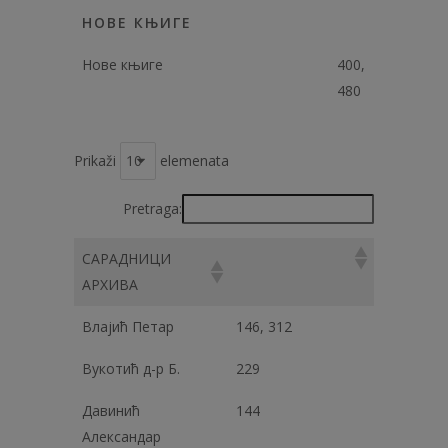
НОВЕ КЊИГЕ
Нове књиге
400,
480
Prikaži
elemenata
Pretraga:
САРАДНИЦИ
АРХИВА
Влајић Петар
146, 312
Вукотић д-р Б.
229
Давинић
144
Александар