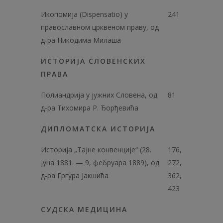
Икопомија (Dispensatio) у
241
православном црквеном праву, од
д-ра Никодима Милаша
ИСТОРИЈА СЛОВЕНСКИХ
ПРАВА
Полиандрија у јужних Словена, од
81
д-ра Тихомира Р. Ђорђевића
ДИПЛОМАТСКА ИСТОРИЈА
Историја „Тајне конвенције“ (28.
176,
јуна 1881. — 9, фебруара 1889), од
272,
д-ра Гргура Јакшића
362,
423
СУДСКА МЕДИЦИНА