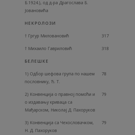
Б.1924.), од д-ра Драгослава Б.
Јовановића
НЕКРОЛОЗИ
† Гргур Миловановић
317
† Михаило Гавриловић
318
БЕЛЕШКЕ
1) Одбор шефова група по нашем
78
пословнику, Ђ. Т.
2) Конвенција о правној помоћи и
79
о издавању криваца са
Мађарском, Николај Д. Пахоруков
3) Конвенција са Чехословачком,
79
Н. Д. Пахоруков