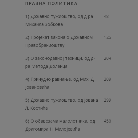
ПРАВНА ПОЛИТИКА
1) Државно тужиоштво, од д-ра
48
Михаила Зобкова
2) Пројекат закона о Државном
125
Правобраниоштву
3) О законодавној техници, од д-
204
ра Метода Доленца
4) Принудно равнање, од Мих. Д.
209
Јовановића
5) Државно тужиоштво, од Јована
299
Л. Костића
6) О обавезама малолетника, од
450
Драгомира Н. Милојевића