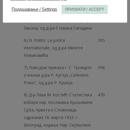
Slovencev, oд С. Троицког
Подешавање / Settings
ПРИХВАТИ / ACCEPT
5) Д-р Грегор Крек: Организација
313
судова према најновијем нацрту
Закона, од д-ра Стевана Сагадина
6) N. Politis: La justice
395
internationale, од д-ра Милете
Новаковића
7) Поводом приказа г. С. Троицког
398
о књизи д-ра Р. Кугоја „Cerkveno
Pravo“, од д-ра Р. Кушеја
8) Д-р Лаза М. Костић: Статистика
470
избора нар. посланика Краљевине
Срба, Хрвата и Словенаца,
одржаних 18. марта 1923. г.
(Београд, издање Нар. Скупштине