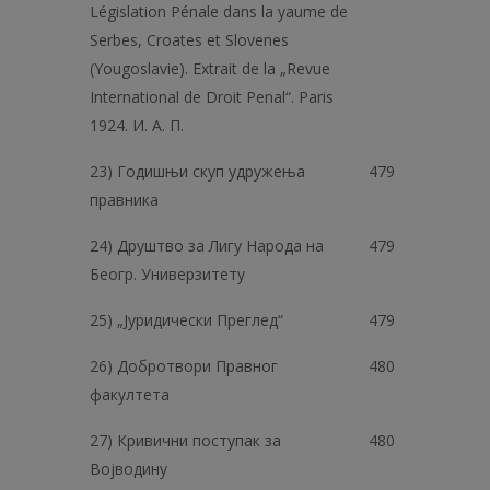
Législation Pénale dans la yaume de
Serbes, Croates et Slovenes
(Yougoslavie). Extrait de la „Revue
International de Droit Penal“. Paris
1924. И. A. П.
23) Годишњи скуп удружења
479
правника
24) Друштво за Лигу Народа на
479
Беогр. Универзитету
25) „Јуридически Преглед“
479
26) Добротвори Правног
480
факултета
27) Кривични поступак за
480
Војводину