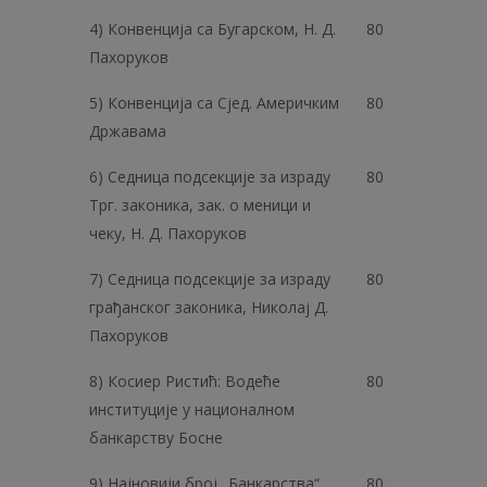
4) Конвенција са Бугарском, Н. Д.
80
Пахоруков
5) Конвенција са Сјед. Америчким
80
Државама
6) Седница подсекције за израду
80
Трг. законика, зак. o меници и
чеку, Н. Д. Пахоруков
7) Седница подсекције за израду
80
грађанског законика, Николај Д.
Пахоруков
8) Косиер Ристић: Водеће
80
институције у националном
банкарству Босне
9) Најновији број „Банкарства“
80