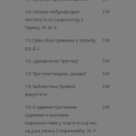
10) Обнова Међународног
159
Института за Социологију у
Паризу, М. М. К.
11) Први збор правника у Загребу,
159
д-р Д. Ј.
12) „Јуридически Преглед“
160
13) Претплатницима „Архива“
160
14) Библиотека Правног
240
факултета
15) О административним
240
судовима и њиховим
надлежностима у опште и код нас,
од д-ра Јована Стефановића, Љ. Р.