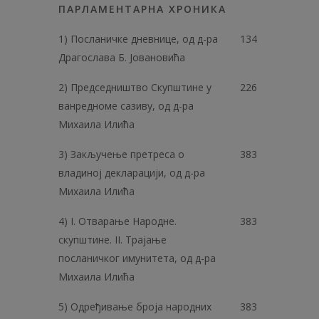
ПАРЛАМЕНТАРНА ХРОНИКА
1) Посланичке дневнице, од д-ра
134
Драгослава Б. Јовановића
2) Председништво Скупштине у
226
ванредноме сазиву, од д-ра
Михаила Илића
3) Закључење претреса о
383
владиној декларацији, од д-ра
Михаила Илића
4) I. Отварање Народне.
383
скупштине. II. Трајање
посланичког имунитета, од д-ра
Михаила Илића
5) Одређивање броја народних
383