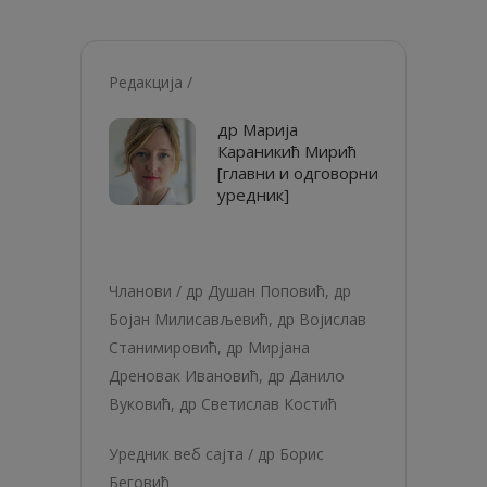
Редакција /
др Марија
Караникић Мирић
[главни и одговорни
уредник]
Чланови /
др Душан Поповић
,
др
Бојан Милисављевић
,
др Војислав
Станимировић
, др Мирјана
Дреновак Ивановић,
др Данило
Вуковић
,
др Светислав Костић
Уредник веб сајта /
др Борис
Беговић