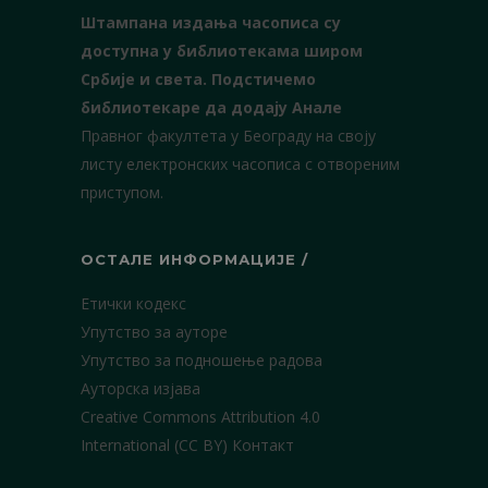
Штампана издања часописа су
доступна у библиотекама широм
Србије и света.
Подстичемо
библиотекаре да додају Анале
Правног факултета у Београду на своју
листу електронских часописа с отвореним
приступом.
ОСТАЛЕ ИНФОРМАЦИЈЕ /
Етички кодекс
Упутство за ауторе
Упутство за подношење радова
Ауторска изјава
Creative Commons Attribution 4.0
International (CC BY)
Контакт