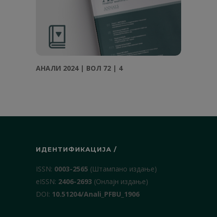
АНАЛИ 2024 | ВОЛ 72 | 4
ИДЕНТИФИКАЦИЈА /
ISSN:
0003-2565
(Штампано издање)
еISSN:
2406-2693
(Онлајн издање)
DOI:
10.51204/Anali_PFBU_1906