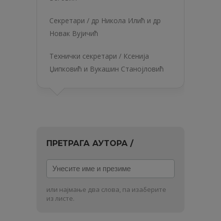
Секретари /
др Никола Илић
и др
Новак Вујичић
Технички секретари / Ксенија
Џипковић и
Вукашин Станојловић
ПРЕТРАГА АУТОРА /
Унесите
име
и
или најмање два слова, па изаберите
презиме
из листе.