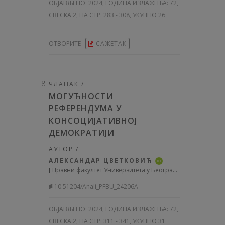
ОБЈАВЉЕНО:
2024, ГОДИНА ИЗЛАЖЕЊА: 72
,
СВЕСКА 2, НА СТР. 283 - 308, УКУПНО 26
ОТВОРИТЕ
САЖЕТАК
ЧЛАНАК /
МОГУЋНОСТИ
РЕФЕРЕНДУМА У
КОНСОЦИЈАТИВНОЈ
ДЕМОКРАТИЈИ
АУТОР /
АЛЕКСАНДАР ЦВЕТКОВИЋ
iD
[
Правни факултет Универзитета у Београду, Србија
]
10.51204/Anali_PFBU_24206A
ОБЈАВЉЕНО:
2024, ГОДИНА ИЗЛАЖЕЊА: 72
,
СВЕСКА 2, НА СТР. 311 - 341, УКУПНО 31