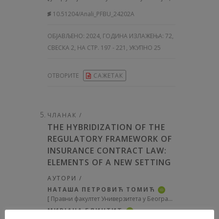
10.51204/Anali_PFBU_24202A
ОБЈАВЉЕНО:
2024, ГОДИНА ИЗЛАЖЕЊА: 72
,
СВЕСКА 2, НА СТР. 197 - 221, УКУПНО 25
ОТВОРИТЕ
САЖЕТАК
ЧЛАНАК /
THE HYBRIDIZATION OF THE
REGULATORY FRAMEWORK OF
INSURANCE CONTRACT LAW:
ELEMENTS OF A NEW SETTING
АУТОРИ /
НАТАША ПЕТРОВИЋ ТОМИЋ
iD
[
Правни факултет Универзитета у Београду, Србија
]
МИРЈАНА ГЛИНТИЋ
iD