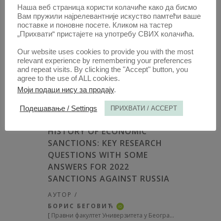
[
Институт за упоредно право, Србија
]
Наша веб страница користи колачиће како да бисмо
Вам пружили најрелевантније искуство памтећи ваше
10.51204/Anali_PFBU_24203A
поставке и поновне посете. Кликом на тастер
„Прихвати“ пристајете на употребу СВИХ колачића.
ОБЈАВЉЕНО:
2024, ГОДИНА ИЗЛАЖЕЊА: 72
,
СВЕСКА 2, НА СТР. 223 - 250, УКУПНО 28
Our website uses cookies to provide you with the most
relevant experience by remembering your preferences
and repeat visits. By clicking the "Accept" button, you
agree to the use of ALL cookies.
ОТВОРИТЕ
САЖЕТАК
Моји подаци нису за продају
.
Подешавање / Settings
ПРИХВАТИ / ACCEPT
ЧЛАНАК /
HISTORY OF ECONOMIC
SANCTIONS: KEY RESEARCH
QUESTIONS WITH SOME
ANSWERS FOR 2022
SANCTIONS AGAINST RUSSIA
АУТОР /
БОРИС БЕГОВИЋ
iD
[
Правни факултет Универзитета у Београду, Србија
]