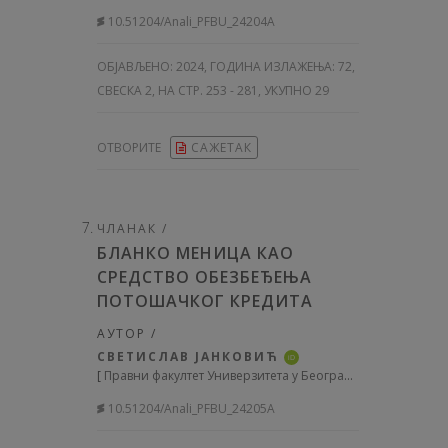
10.51204/Anali_PFBU_24204A
ОБЈАВЉЕНО:
2024, ГОДИНА ИЗЛАЖЕЊА: 72
,
СВЕСКА 2, НА СТР. 253 - 281, УКУПНО 29
ОТВОРИТЕ
САЖЕТАК
ЧЛАНАК /
БЛАНКО МЕНИЦA КАО
СРЕДСТВO ОБЕЗБЕЂЕЊА
ПОТОШАЧКОГ КРЕДИТА
АУТОР /
СВЕТИСЛАВ ЈАНКОВИЋ
iD
[
Правни факултет Универзитета у Београду, Србија
]
10.51204/Anali_PFBU_24205A