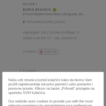
AUTOR /
BORIS BEGOVIĆ
iD
[
Pravni fakultet Univerziteta u Beogradu, Srbija
]
10.51204/Anali_PFBU_23204A
OBJAVLJENO:
2023, GODINA IZLAŽENJA: 71
,
SVESKA 3, NA STR. 511 - 565, UKUPNO 55
OTVORITE
SAŽETAK
ČLANAK /
SPORAZUM O IZBORU SUDA
Naša veb stranica koristi kolačiće kako da bismo Vam
PREMA UREDBI BRISEL II TER I
pružili najrelevantnije iskustvo pamteći vaše postavke i
NJEGOV UTICAJ NA
ponovne posete. Klikom na taster „Prihvati“ pristajete na
upotrebu SVIH kolačića.
NADLEŽNOST DRUGIH SUDOVA
Our website uses cookies to provide you with the most
AUTOR /
relevant experience by remembering your preferences