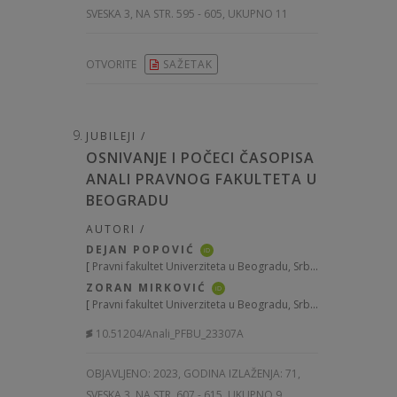
SVESKA 3, NA STR. 595 - 605, UKUPNO 11
OTVORITE
SAŽETAK
JUBILEJI /
OSNIVANJE I POČECI ČASOPISA
ANALI PRAVNOG FAKULTETA U
BEOGRADU
AUTORI /
DEJAN POPOVIĆ
iD
[
Pravni fakultet Univerziteta u Beogradu, Srbija
]
ZORAN MIRKOVIĆ
iD
[
Pravni fakultet Univerziteta u Beogradu, Srbija
]
10.51204/Anali_PFBU_23307A
OBJAVLJENO:
2023, GODINA IZLAŽENJA: 71
,
SVESKA 3, NA STR. 607 - 615, UKUPNO 9