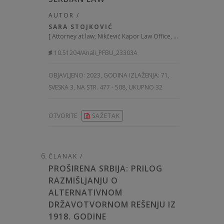
AUTOR /
SARA STOJKOVIĆ
[
Attorney at law, Nikčević Kapor Law Office, Serbia
]
10.51204/Anali_PFBU_23303A
OBJAVLJENO:
2023, GODINA IZLAŽENJA: 71
,
SVESKA 3, NA STR. 477 - 508, UKUPNO 32
OTVORITE
SAŽETAK
ČLANAK /
PROŠIRENA SRBIJA: PRILOG
RAZMIŠLJANJU O
ALTERNATIVNOM
DRŽAVOTVORNOM REŠENJU IZ
1918. GODINE