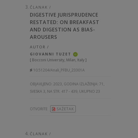
ČLANAK /
DIGESTIVE JURISPRUDENCE
RESTATED: ON BREAKFAST
AND DIGESTION AS BIAS-
AROUSERS
AUTOR /
GIOVANNI TUZET
iD
[
Bocconi University, Milan, Italy
]
10.51204/Anali_PFBU_23301A
OBJAVLJENO:
2023, GODINA IZLAŽENJA: 71
,
SVESKA 3, NA STR. 417 - 439, UKUPNO 23
OTVORITE
SAŽETAK
ČLANAK /