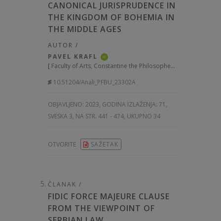
CANONICAL JURISPRUDENCE IN
THE KINGDOM OF BOHEMIA IN
THE MIDDLE AGES
AUTOR /
PAVEL KRAFL
iD
[
Faculty of Arts, Constantine the Philosopher University in Nitra, Slovakia
10.51204/Anali_PFBU_23302A
OBJAVLJENO:
2023, GODINA IZLAŽENJA: 71
,
SVESKA 3, NA STR. 441 - 474, UKUPNO 34
OTVORITE
SAŽETAK
ČLANAK /
FIDIC FORCE MAJEURE CLAUSE
FROM THE VIEWPOINT OF
SERBIAN LAW