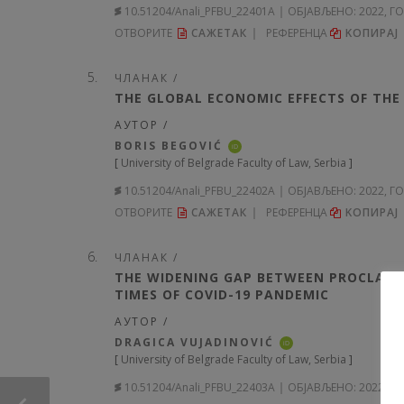
10.51204/Anali_PFBU_22401A
ОБЈАВЉЕНО:
2022, Г
ОТВОРИТЕ
САЖЕТАК
РЕФЕРЕНЦА
KОПИРА
ЧЛАНАК /
THE GLOBAL ECONOMIC EFFECTS OF THE 
АУТОР /
BORIS BEGOVIĆ
iD
[
University of Belgrade Faculty of Law, Serbia
]
10.51204/Anali_PFBU_22402A
ОБЈАВЉЕНО:
2022, Г
ОТВОРИТЕ
САЖЕТАК
РЕФЕРЕНЦА
KОПИРА
ЧЛАНАК /
THE WIDENING GAP BETWEEN PROCLAIME
TIMES OF COVID-19 PANDEMIC
АУТОР /
DRAGICA VUJADINOVIĆ
iD
[
University of Belgrade Faculty of Law, Serbia
]
10.51204/Anali_PFBU_22403A
ОБЈАВЉЕНО:
2022, Г