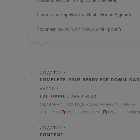
Уредник веб сајта /
др Борис Беговић
Секретари /
др Никола Илић,
Новак Вујичић
Технички секретар / Милена Митровић
ДОДАТАК /
COMPLETE ISSUE READY FOR DOWNLOAD
АУТОР /
EDITORIAL BOARD 2022
ОБЈАВЉЕНО:
2022, ГОДИНА ИЗЛАЖЕЊА: 70
, СВЕСКА 4,
ОТВОРИТЕ
ENG
ПРЕУЗМИТЕ
ENG
РЕФЕРЕ
ДОДАТАК /
CONTENT