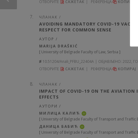
ОТВОРИТЕ
САЖЕТАК
РЕФЕРЕНЦА
KОПИРА
ЧЛАНАК /
AVOIDING MANDATORY COVID-19 VACCI
RESPECT FOR COMMON SENSE
АУТОР /
MARIJA DRAŠKIĆ
[
University of Belgrade Faculty of Law, Serbia
]
10.51204/Anali_PFBU_22404A
ОБЈАВЉЕНО:
2022, Г
ОТВОРИТЕ
САЖЕТАК
РЕФЕРЕНЦА
KОПИРА
ЧЛАНАК /
IMPACT OF COVID-19 ON THE AVIATION
EFFECTS
АУТОРИ /
МИЛИЦА КАЛИЋ
iD
[
University of Belgrade Faculty of Transport and Traffic
ДАНИЦА БАБИЋ
iD
[
University of Belgrade Faculty of Transport and Traffic