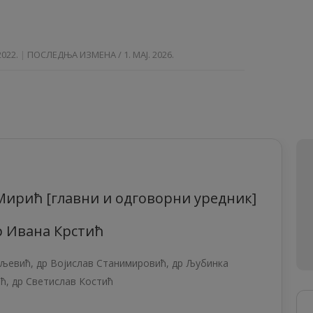
2022.
ПОСЛЕДЊА ИЗМЕНА / 1. МАЈ. 2026.
Мирић [главни и одговорни уредник]
др Ивана Крстић
вљевић
,
др Војислав Станимировић
, др Љубинка
ић
,
др Светислав Костић