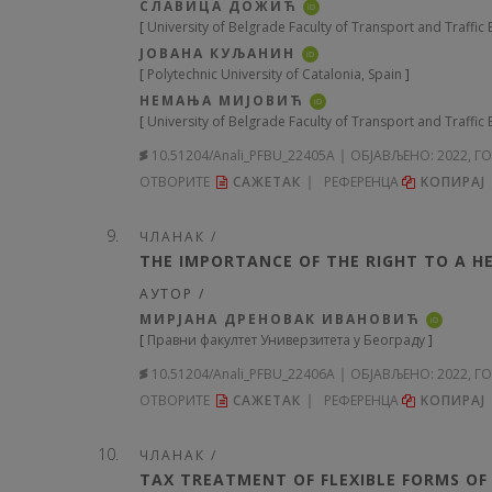
СЛАВИЦА ДОЖИЋ
iD
[
University of Belgrade Faculty of Transport and Traffic
ЈОВАНА КУЉАНИН
iD
[
Polytechnic University of Catalonia, Spain
]
НЕМАЊА МИЈОВИЋ
iD
[
University of Belgrade Faculty of Transport and Traffic 
10.51204/Anali_PFBU_22405A
ОБЈАВЉЕНО:
2022, Г
ОТВОРИТЕ
САЖЕТАК
РЕФЕРЕНЦА
KОПИРА
ЧЛАНАК /
THE IMPORTANCE OF THE RIGHT TO A 
АУТОР /
МИРЈАНА ДРЕНОВАК ИВАНОВИЋ
iD
[
Правни факултет Универзитета у Београду
]
10.51204/Anali_PFBU_22406A
ОБЈАВЉЕНО:
2022, 
ОТВОРИТЕ
САЖЕТАК
РЕФЕРЕНЦА
KОПИРА
ЧЛАНАК /
TAX TREATMENT OF FLEXIBLE FORMS OF 