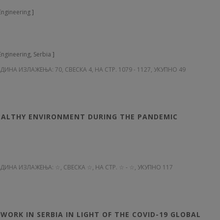
 Engineering
]
Engineering, Serbia
]
ОДИНА ИЗЛАЖЕЊА: 70
, СВЕСКА 4, НА СТР. 1079 - 1127, УКУПНО 49
Ј
HEALTHY ENVIRONMENT DURING THE PANDEMIC
ГОДИНА ИЗЛАЖЕЊА: ☆
, СВЕСКА ☆, НА СТР. ☆ - ☆, УКУПНО 117
Ј
WORK IN SERBIA IN LIGHT OF THE COVID-19 GLOBAL