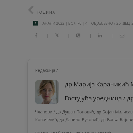
ГОДИНА
АНАЛИ 2022 | ВОЛ 70 | 4
ОБЈАВЉЕНО / 26. ДЕЦ. 
A
|
|
|
|
Редакција /
др Марија Караникић 
Гостујућа уредница / 
Чланови /
др Душан Поповић
,
др Бојан Милиса
Ковачевић,
др Данило Вуковић
,
др Вања Бајов