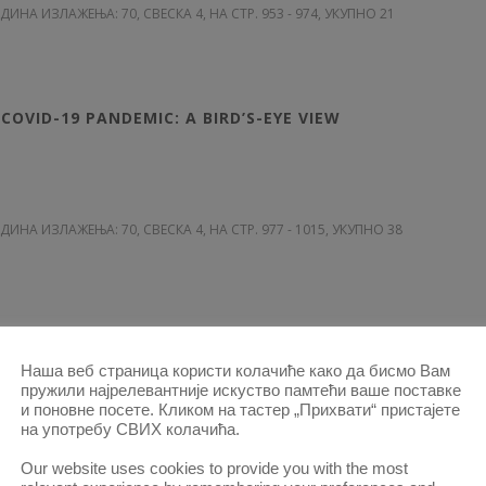
ОДИНА ИЗЛАЖЕЊА: 70
, СВЕСКА 4, НА СТР. 953 - 974, УКУПНО 21
Ј
COVID-19 PANDEMIC: A BIRD’S-EYE VIEW
ОДИНА ИЗЛАЖЕЊА: 70
, СВЕСКА 4, НА СТР. 977 - 1015, УКУПНО 38
Ј
D GENDER EQUALITY AND REAL STATE OF AFFAIRS IN
Наша веб страница користи колачиће како да бисмо Вам
пружили најрелевантније искуство памтећи ваше поставке
и поновне посете. Кликом на тастер „Прихвати“ пристајете
на употребу СВИХ колачића.
ОДИНА ИЗЛАЖЕЊА: 70
, СВЕСКА 4, НА СТР. 1017 - 1047, УКУПНО 30
Our website uses cookies to provide you with the most