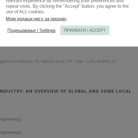
relevant experience by remembering your preferences and
Ј
repeat visits. By clicking the "Accept" button, you agree to the
use of ALL cookies.
Моји подаци нису за продају
.
NATION: ARROGANCE TOWARD SCIENCE AND LACK OF
Подешавање / Settings
ПРИХВАТИ / ACCEPT
ОДИНА ИЗЛАЖЕЊА: 70
, СВЕСКА 4, НА СТР. 1049 - 1076, УКУПНО 27
Ј
 INDUSTRY: AN OVERVIEW OF GLOBAL AND SOME LOCAL
 Engineering
]
 Engineering
]