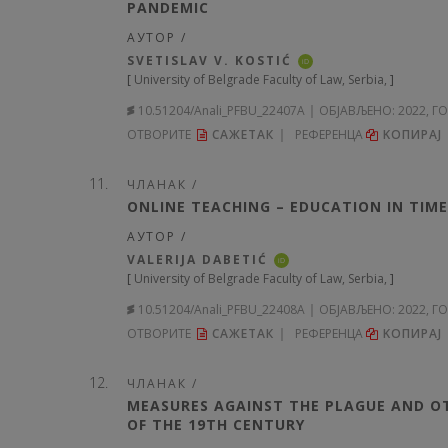
PANDEMIC
АУТОР /
SVETISLAV V. KOSTIĆ
iD
[
University of Belgrade Faculty of Law, Serbia,
]
10.51204/Anali_PFBU_22407A
ОБЈАВЉЕНО:
2022, Г
ОТВОРИТЕ
САЖЕТАК
РЕФЕРЕНЦА
KОПИРА
ЧЛАНАК /
ONLINE TEACHING – EDUCATION IN TIME
АУТОР /
VALERIJA DABETIĆ
iD
[
University of Belgrade Faculty of Law, Serbia,
]
10.51204/Anali_PFBU_22408A
ОБЈАВЉЕНО:
2022, Г
ОТВОРИТЕ
САЖЕТАК
РЕФЕРЕНЦА
KОПИРА
ЧЛАНАК /
MEASURES AGAINST THE PLAGUE AND OTH
OF THE 19TH CENTURY