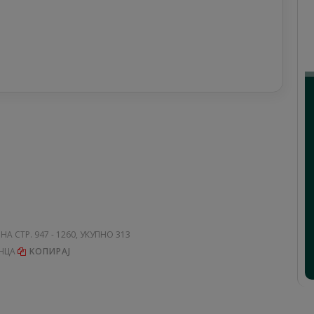
 НА СТР. 947 - 1260, УКУПНО 313
НЦА
KОПИРАЈ