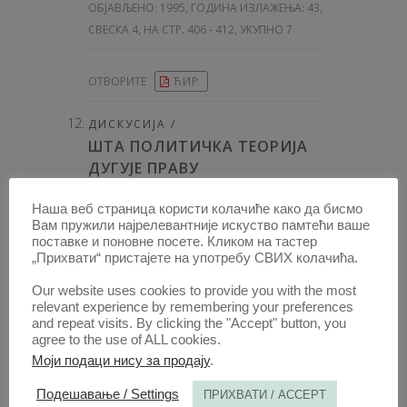
ОБЈАВЉЕНО:
1995, ГОДИНА ИЗЛАЖЕЊА: 43
,
СВЕСКА 4, НА СТР. 406 - 412, УКУПНО 7
ОТВОРИТЕ
ЋИР
ДИСКУСИЈА /
ШТА ПОЛИТИЧКА ТЕОРИЈА
ДУГУЈЕ ПРАВУ
АУТОР /
Наша веб страница користи колачиће како да бисмо
МИЛАН ПОДУНАВАЦ
Вам пружили најрелевантније искуство памтећи ваше
[
Факултет политичких наука у Београдуе
]
поставке и поновне посете. Кликом на тастер
„Прихвати“ пристајете на употребу СВИХ колачића.
ОБЈАВЉЕНО:
1995, ГОДИНА ИЗЛАЖЕЊА: 43
,
Our website uses cookies to provide you with the most
СВЕСКА 4, НА СТР. 413 - 418, УКУПНО 6
relevant experience by remembering your preferences
and repeat visits. By clicking the "Accept" button, you
agree to the use of ALL cookies.
ОТВОРИТЕ
ЋИР
Моји подаци нису за продају
.
ДИСКУСИЈА /
Подешавање / Settings
ПРИХВАТИ / ACCEPT