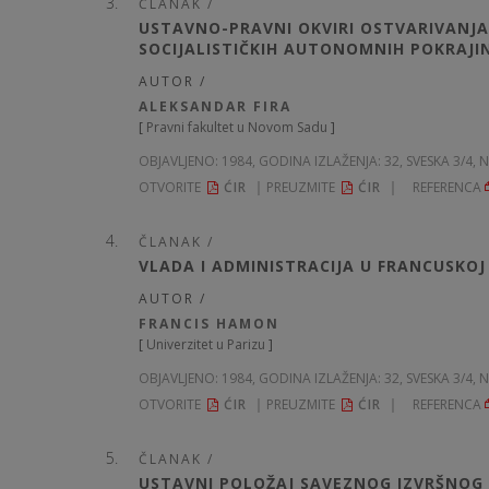
ČLANAK /
USTAVNO-PRAVNI OKVIRI OSTVARIVANJA U
SOCIJALISTIČKIH AUTONOMNIH POKRAJI
AUTOR /
ALEKSANDAR FIRA
[
Pravni fakultet u Novom Sadu
]
OBJAVLJENO:
1984, GODINA IZLAŽENJA: 32
, SVESKA 3/4, 
OTVORITE
ĆIR
PREUZMITE
ĆIR
REFERENCA
ČLANAK /
VLADA I ADMINISTRACIJA U FRANCUSKOJ 
AUTOR /
FRANCIS HAMON
[
Univerzitet u Parizu
]
OBJAVLJENO:
1984, GODINA IZLAŽENJA: 32
, SVESKA 3/4, 
OTVORITE
ĆIR
PREUZMITE
ĆIR
REFERENCA
ČLANAK /
USTAVNI POLOŽAJ SAVEZNOG IZVRŠNOG