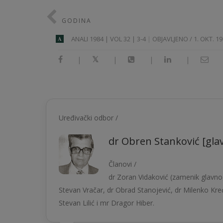
GODINA
ANALI 1984 | VOL 32 | 3-4
OBJAVLJENO / 1. OKT. 19
A
|
|
|
|
Uređivački odbor /
dr Obren Stanković [glav
Članovi /
dr Zoran Vidaković (zamenik glavnog 
Stevan Vračar, dr Obrad Stanojević, dr Milenko Kre
Stevan Lilić i mr Dragor Hiber.