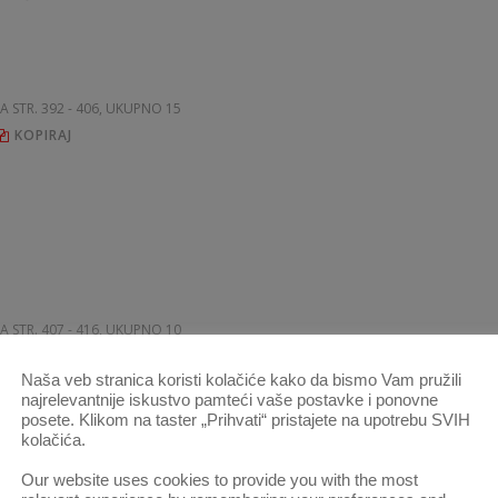
NA STR. 392 - 406, UKUPNO 15
KOPIRAJ
NA STR. 407 - 416, UKUPNO 10
KOPIRAJ
Naša veb stranica koristi kolačiće kako da bismo Vam pružili
najrelevantnije iskustvo pamteći vaše postavke i ponovne
posete. Klikom na taster „Prihvati“ pristajete na upotrebu SVIH
 JUGOSLAVIJI — METODI RUKOVOĐENJA I
kolačića.
Our website uses cookies to provide you with the most