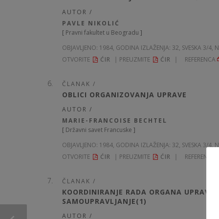
AUTOR /
PAVLE NIKOLIĆ
[
Pravni fakultet u Beogradu
]
OBJAVLJENO:
1984, GODINA IZLAŽENJA: 32
, SVESKA 3/4, 
OTVORITE
ĆIR
PREUZMITE
ĆIR
REFERENCA
ČLANAK /
OBLICI ORGANIZOVANJA UPRAVE
AUTOR /
MARIE-FRANCOISE BECHTEL
[
Državni savet Francuske
]
OBJAVLJENO:
1984, GODINA IZLAŽENJA: 32
, SVESKA 3/4, 
OTVORITE
ĆIR
PREUZMITE
ĆIR
REFERENCA
ČLANAK /
KOORDINIRANJE RADA ORGANA UPRAVE U
SAMOUPRAVLJANJE(1)
AUTOR /