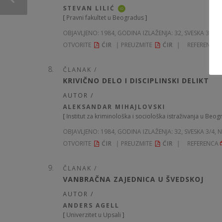
STEVAN LILIĆ
iD
[
Pravni fakultet u Beogradus
]
OBJAVLJENO:
1984, GODINA IZLAŽENJA: 32
, SVESKA 3/4, 
OTVORITE
ĆIR
PREUZMITE
ĆIR
REFERENCA
ČLANAK /
KRIVIČNO DELO I DISCIPLINSKI DELIKT
AUTOR /
ALEKSANDAR MIHAJLOVSKI
[
Institut za kriminološka i sociološka istraživanja u Beo
OBJAVLJENO:
1984, GODINA IZLAŽENJA: 32
, SVESKA 3/4, 
OTVORITE
ĆIR
PREUZMITE
ĆIR
REFERENCA
ČLANAK /
VANBRAČNA ZAJEDNICA U ŠVEDSKOJ
AUTOR /
ANDERS AGELL
[
Univerzitet u Upsali
]