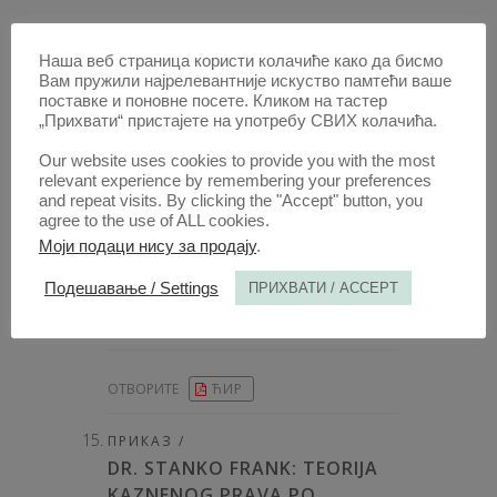
ОТВОРИТЕ
ЋИР
Наша веб страница користи колачиће како да бисмо
Вам пружили најрелевантније искуство памтећи ваше
КОМЕНТАР СУДСКЕ ОДЛУКЕ /
поставке и поновне посете. Кликом на тастер
ТЕШКО И ЛАКО КРИВИЧНО
„Прихвати“ пристајете на употребу СВИХ колачића.
ДЕЛО - ОТЕЖАВАЈУЋЕ И
Our website uses cookies to provide you with the most
ОЛАКШАВАЈУЋЕ
relevant experience by remembering your preferences
ОКОЛНОСТИ
and repeat visits. By clicking the "Accept" button, you
agree to the use of ALL cookies.
АУТОР /
Моји подаци нису за продају
.
САВО СТРУГАР
Подешавање / Settings
ПРИХВАТИ / ACCEPT
ОБЈАВЉЕНО:
1955, ГОДИНА ИЗЛАЖЕЊА: 3
,
СВЕСКА 3, НА СТР. 348 - 352, УКУПНО 5
ОТВОРИТЕ
ЋИР
ПРИКАЗ /
DR. STANKO FRANK: TEORIJA
KAZNENOG PRAVA PO