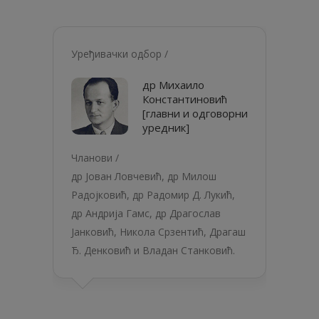
Уређивачки одбор /
др Михаило
Константиновић
[главни и одговорни
уредник]
Чланови /
др Јован Ловчевић, др Милош
Радојковић, др Радомир Д. Лукић,
др Андрија Гамс, др Драгослав
Јанковић, Никола Срзентић, Драгаш
Ђ. Денковић и Владан Станковић.