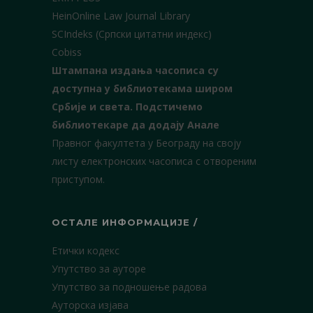
HeinOnline Law Journal Library
SCIndeks (Српски цитатни индекс)
Cobiss
Штампана издања часописа су
доступна у библиотекама широм
Србије и света.
Подстичемо
библиотекаре да додају Анале
Правног факултета у Београду на своју
листу електронских часописа с отвореним
приступом.
ОСТАЛЕ ИНФОРМАЦИЈЕ /
Етички кодекс
Упутство за ауторе
Упутство за подношење радова
Ауторска изјава