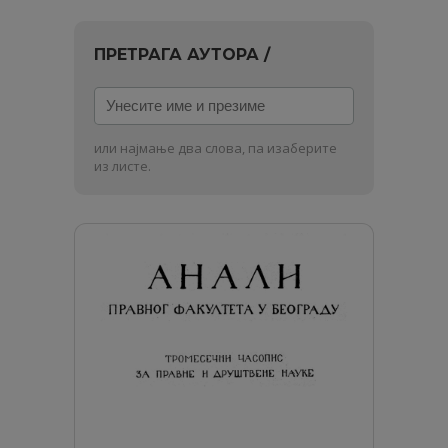
ПРЕТРАГА АУТОРА /
Унесите
име
и
или најмање два слова, па изаберите
презиме
из листе.