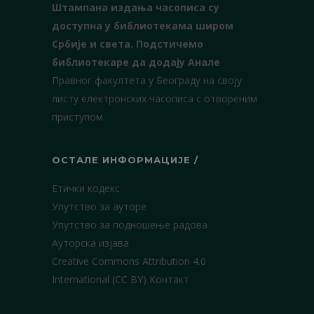
Штампана издања часописа су
доступна у библиотекама широм
Србије и света.
Подстичемо
библиотекаре да додају Анале
Правног факултета у Београду на своју
листу електронских часописа с отвореним
приступом.
ОСТАЛЕ ИНФОРМАЦИЈЕ /
Етички кодекс
Упутство за ауторе
Упутство за подношење радова
Ауторска изјава
Creative Commons Attribution 4.0
International (CC BY)
Контакт