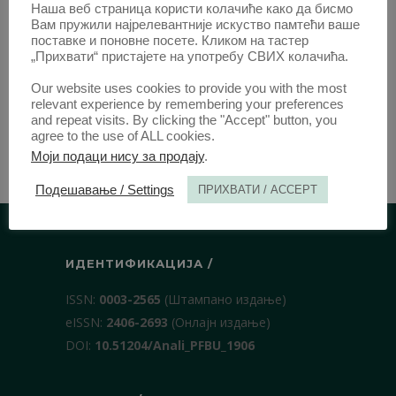
Наша веб страница користи колачиће како да бисмо
Вам пружили најрелевантније искуство памтећи ваше
поставке и поновне посете. Кликом на тастер
„Прихвати“ пристајете на употребу СВИХ колачића.
Our website uses cookies to provide you with the most
relevant experience by remembering your preferences
and repeat visits. By clicking the "Accept" button, you
agree to the use of ALL cookies.
Моји подаци нису за продају
.
Подешавање / Settings
ПРИХВАТИ / ACCEPT
ИДЕНТИФИКАЦИЈА /
ISSN:
0003-2565
(Штампано издање)
еISSN:
2406-2693
(Онлајн издање)
DOI:
10.51204/Anali_PFBU_1906