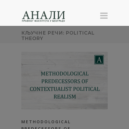
КЉУЧНЕ РЕЧИ: POLITICAL
THEORY
METHODOLOGICAL
PREDECESSORS OF