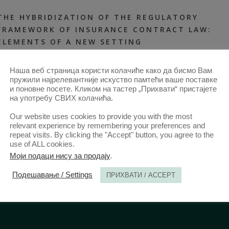
THE HYBRIDIZATION OF THE REGULATORY
FRAMEWORK OF INSURANCE CONTRACT LAW:
ELEMENTS OF A NEW SETTING
7. ЈУН. 2024.
АНАЛИ 2024 | ВОЛ 72 | 2
2024-ЧЛАНЦИ
,
АНАЛИ 72–2-
Наша веб страница користи колачиће како да бисмо Вам
ЧЛАНЦИ
,
СВИ ЧЛАНЦИ ОД 2014
пружили најрелевантније искуство памтећи ваше поставке
и поновне посете. Кликом на тастер „Прихвати“ пристајете
на употребу СВИХ колачића.
Our website uses cookies to provide you with the most
relevant experience by remembering your preferences and
repeat visits. By clicking the "Accept" button, you agree to the
use of ALL cookies.
Моји подаци нису за продају
.
Подешавање / Settings
ПРИХВАТИ / ACCEPT