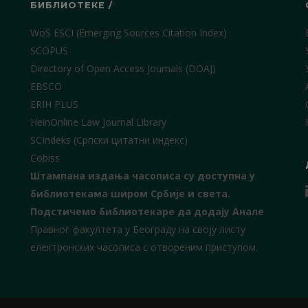
БИБЛИОТЕКЕ /
WoS ESCI (Emerging Sources Citation Index)
SCOPUS
Directory of Open Access Journals (DOAJ)
EBSCO
ERIH PLUS
HeinOnline Law Journal Library
SCIndeks (Српски цитатни индекс)
Cobiss
Штампана издања часописа су доступна у
библиотекама широм Србије и света.
Подстичемо библиотекаре да додају Анале
Правног факултета у Београду на своју листу
електронских часописа с отвореним приступом.