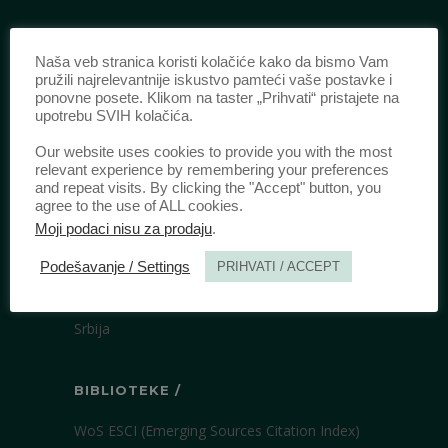
IDENTIFIKACIJA /
Naša veb stranica koristi kolačiće kako da bismo Vam
pružili najrelevantnije iskustvo pamteći vaše postavke i
ISSN:
0003-2565
(Štampano izdanje)
ponovne posete. Klikom na taster „Prihvati“ pristajete na
upotrebu SVIH kolačića.
eISSN:
2406-2693
(Onlajn izdanje)
DOI:
10.51204/Anali_PFBU_1906
Our website uses cookies to provide you with the most
relevant experience by remembering your preferences
and repeat visits. By clicking the "Accept" button, you
agree to the use of ALL cookies.
IZDAVAČ /
Moji podaci nisu za prodaju
.
Pravni fakultet Univerziteta u Beogradu
Podešavanje / Settings
PRIHVATI / ACCEPT
Bulevar kralja Aleksandra 67
11000 Beograd
Srbija
BIBLIOTEKE /
WoS ESCI (Emerging Sources Citation Index)