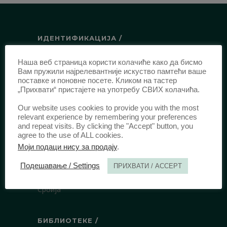
ИДЕНТИФИКАЦИЈА /
ISSN:
0003-2565
(Штампано издање)
Наша веб страница користи колачиће како да бисмо
еISSN:
2406-2693
(Онлајн издање)
Вам пружили најрелевантније искуство памтећи ваше
поставке и поновне посете. Кликом на тастер
DOI:
10.51204/Anali_PFBU_1906
„Прихвати“ пристајете на употребу СВИХ колачића.
Our website uses cookies to provide you with the most
ИЗДАВАЧ /
relevant experience by remembering your preferences
and repeat visits. By clicking the "Accept" button, you
agree to the use of ALL cookies.
Правни факултет Универзитета у
Моји подаци нису за продају
.
Београду
Булевар краља Александра 67
Подешавање / Settings
ПРИХВАТИ / ACCEPT
11000 Београд
Србија
БИБЛИОТЕКЕ /