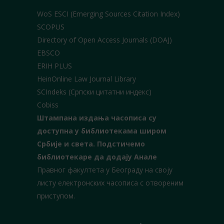
WoS ESCI (Emerging Sources Citation Index)
SCOPUS
Directory of Open Access Journals (DOAJ)
EBSCO
ERIH PLUS
HeinOnline Law Journal Library
SCIndeks (Српски цитатни индекс)
Cobiss
Штампана издања часописа су
доступна у библиотекама широм
Србије и света.
Подстичемо
библиотекаре да додају Анале
Правног факултета у Београду на своју
листу електронских часописа с отвореним
приступом.