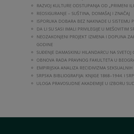
RAZVOJ KULTURE ODSTUPANJA OD „PRIMENI IL
REOSIGURANJE – SUŠTINA, DOMAŠAJ I ZNAČAJ
ISPORUKA DOBARA BEZ NAKNADE U SISTEMU 
DA LI SU SASI IMALI PRIVILEGIJE U MEŠOVITIM
NEOZAKONJENI PROJEKT IZMENA I DOPUNA Z
GODINE
SUĐENJE DAMASKINU HILANDARCU NA SVETOJ G
OBNOVA RADA PRAVNOG FAKULTETA U BEOGR
EMPIRIJSKA ANALIZA RECIDIVIZMA SEKSUALNIH
SRPSKA BIBLIOGRAFIJA: KNJIGE 1868–1944. I SRP
ULOGA PRAVOSUDNE AKADEMIJE U IZBORU SUDI