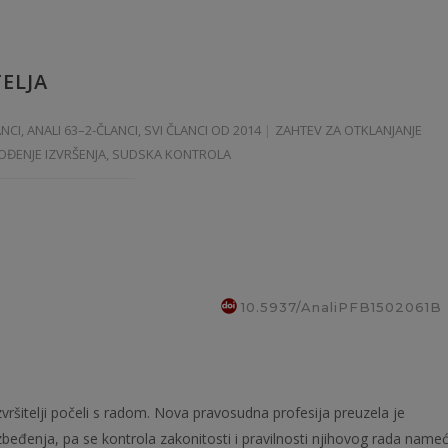
ELJA
ANCI
,
ANALI 63–2-ČLANCI
,
SVI ČLANCI OD 2014
ZAHTEV ZA OTKLANJANJE
VOĐENJE IZVRŠENJA, SUDSKA KONTROLA
10.5937/AnaliPFB1502061B
 izvršitelji počeli s radom. Nova pravosudna profesija preuzela je
zbeđenja, pa se kontrola zakonitosti i pravilnosti njihovog rada name