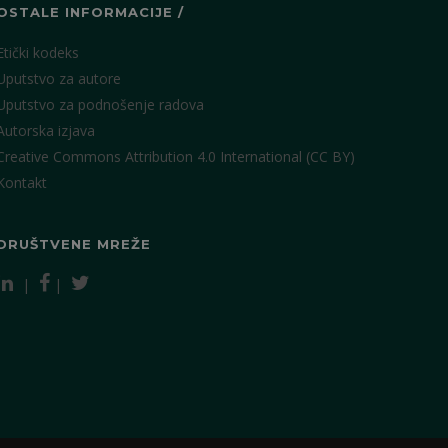
OSTALE INFORMACIJE /
Etički kodeks
Uputstvo za autore
Uputstvo za podnošenje radova
Autorska izjava
Creative Commons Attribution 4.0 International (CC BY)
Kontakt
DRUŠTVENE MREŽE
|
|