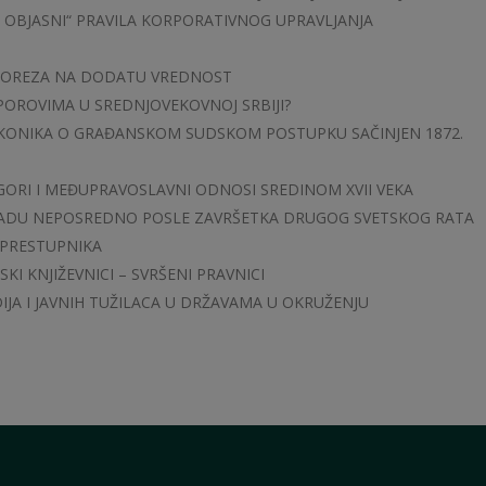
I OBJASNI“ PRAVILA KORPORATIVNOG UPRAVLJANJA
POREZA NA DODATU VREDNOST
 SPOROVIMA U SREDNJOVEKOVNOJ SRBIJI?
AKONIKA O GRAĐANSKOM SUDSKOM POSTUPKU SAČINJEN 1872.
ORI I MEĐUPRAVOSLAVNI ODNOSI SREDINOM XVII VEKA
ADU NEPOSREDNO POSLE ZAVRŠETKA DRUGOG SVETSKOG RATA
 PRESTUPNIKA
SKI KNJIŽEVNICI – SVRŠENI PRAVNICI
JA I JAVNIH TUŽILACA U DRŽAVAMA U OKRUŽENJU