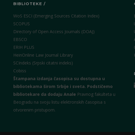
BIBLIOTEKE /
WoS ESCI (Emerging Sources Citation Index)
SCOPUS
Directory of Open Access Journals (DOAJ)
EBSCO
ERIH PLUS
HeinOnline Law Journal Library
SCIndeks (Srpski citatni indeks)
Cobiss
Štampana izdanja časopisa su dostupna u
bibliotekama širom Srbije i sveta.
Podstičemo
bibliotekare da dodaju Anale
Pravnog fakulteta u
Beogradu na svoju listu elektronskih časopisa s
otvorenim pristupom.