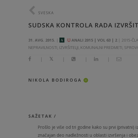
SVESKA
SUDSKA KONTROLA RADA IZVRŠIT
31. AVG. 2015.
ANALI 2015 | VOL 63 | 2
2015-ČL
A
NEPRAVILNOSTI, IZVRŠITELJI, KOMUNALNI PREDMETI, SPRO
|
|
|
|
NIKOLA BODIROGA
ID
SAŽETAK /
Prošlo je više od tri godine kako su prvi (privatni)
značajan deo nadležnosti u oblasti izvršenja i obe