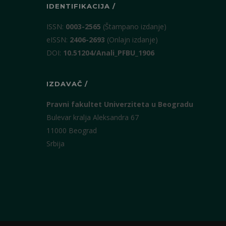
IDENTIFIKACIJA /
ISSN:
0003-2565
(Štampano izdanje)
eISSN:
2406-2693
(Onlajn izdanje)
DOI:
10.51204/Anali_PFBU_1906
IZDAVAČ /
Pravni fakultet Univerziteta u Beogradu
Bulevar kralja Aleksandra 67
11000 Beograd
Srbija