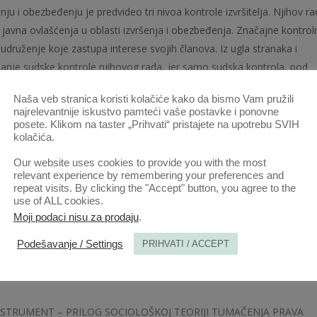
u i obezbeđenju je predvideo tri nivoa kontrole izvršitelja. Njihov ra
 javna ovlašćenja u oblasti izvršenja i obezbeđenja. Značajne kontrol
druženje koje zastupa interese svojih članova. Iz ugla stranaka i
itanje sudske kontrole njihovog rada, jer samo sudska kontrola, pod
 obesnaživanja nezakonitih i nepravilnih odluka i radnji izvršitelja. U
Naša veb stranica koristi kolačiće kako da bismo Vam pružili
role izvršitelja, ukazuje na postojeće probleme i predlažu mere za
najrelevantnije iskustvo pamteći vaše postavke i ponovne
posete. Klikom na taster „Prihvati“ pristajete na upotrebu SVIH
kolačića.
Our website uses cookies to provide you with the most
relevant experience by remembering your preferences and
repeat visits. By clicking the "Accept" button, you agree to the
use of ALL cookies.
Moji podaci nisu za prodaju
.
Podešavanje / Settings
PRIHVATI / ACCEPT
STRUMENT – PRILOG SOCIOLOŠKOJ TEORIJI TUMAČENJA PRAVA