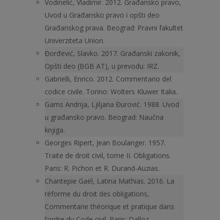
Vodinelić, Vladimir. 2012. Građansko pravo,
Uvod u Građansko pra­vo i opšti deo
Građanskog prava. Beograd: Pravni fakultet
Univerziteta Union.
Đorđević, Slavko. 2017. Građanski zakonik,
Opšti deo (BGB AT), u prevodu: IRZ.
Gabrielli, Enrico. 2012. Commentario del
codice civile. Torino: Wolters Kluwer Italia.
Gams Andrija, Ljiljana Đurović. 1988. Uvod
u građansko pravo. Beo­grad: Naučna
knjiga.
Georges Ripert, Jean Boulanger. 1957.
Traite de droit civil, tome II. Obligations.
Paris: R. Pichon et R. Durand-Auzias.
Chantepie Gaël, Latina Mathias. 2016. La
réforme du droit des obligations,
Commentarie théorique et pratique dans
l’ordre du Code civil. Paris: Dalloz.