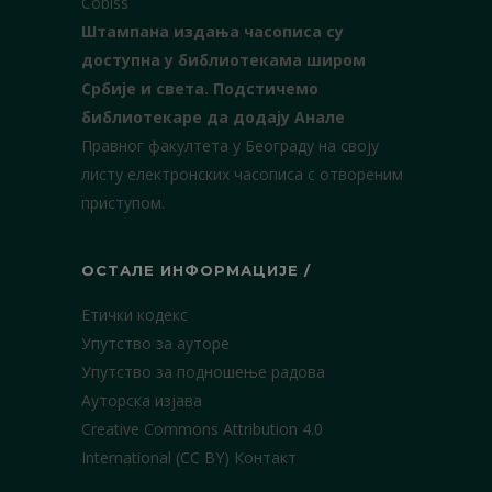
Cobiss
Штампана издања часописа су
доступна у библиотекама широм
Србије и света.
Подстичемо
библиотекаре да додају Анале
Правног факултета у Београду на своју
листу електронских часописа с отвореним
приступом.
ОСТАЛЕ ИНФОРМАЦИЈЕ /
Етички кодекс
Упутство за ауторе
Упутство за подношење радова
Ауторска изјава
Creative Commons Attribution 4.0
International (CC BY)
Контакт