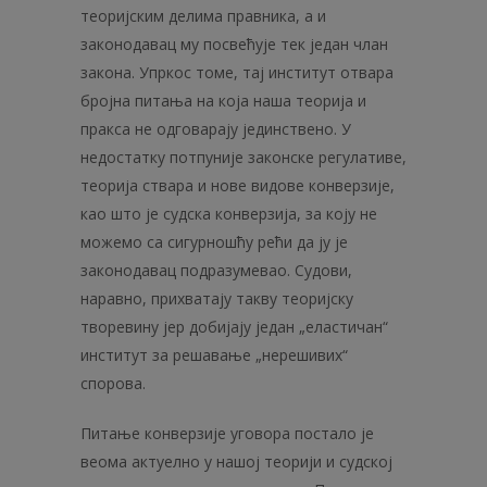
теоријским делима правника, а и
законодавац му посвећује тек један члан
закона. Упркос томе, тај институт отвара
бројна питања на која наша теорија и
пракса не одговарају јединствено. У
недостатку потпуније законске регулативе,
теорија ствара и нове видове конверзије,
као што је судска конверзија, за коју не
можемо са сигурношћу рећи да ју је
законодавац подразумевао. Судови,
наравно, прихватају такву теоријску
творевину јер добијају један „еластичан“
институт за решавање „нерешивих“
спорова.
Питање конверзије уговора постало је
веома актуелно у нашој теорији и судској