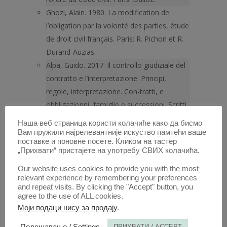
Ghozi, Alain. 1980. La modification de
l’obligation par la volonté des parties, étude
de droit civil français. Paris: R. Pichon et R.
Durand-Auzias.
Alpa, Guido. 2017. Il controllo giudiziale del
contratto e l’interpretazione. Principi,
regole, interpretazione. Con-tratti, e
obbligazionni, famiglie e successioni. Scritti
in onore di Giovanni Furgiuele. Padova:
Наша веб страница користи колачиће како да бисмо
Universitas Studiorum.
Вам пружили најрелевантније искуство памтећи ваше
поставке и поновне посете. Кликом на тастер
Koziol, Helmut, Rudolf Welser. 2006.
„Прихвати“ пристајете на употребу СВИХ колачића.
Grundriss des bürgerlich Rechts, Band I.
Our website uses cookies to provide you with the most
Wien: Manzsche Verlags– und
relevant experience by remembering your preferences
Universitätsbuchhandlung.
and repeat visits. By clicking the "Accept" button, you
agree to the use of ALL cookies.
Köhler, Helmut. 2009. BGB Allgemeiner Teil.
Моји подаци нису за продају
.
München: C. H. Beck.
Muriel Fabre-Magnan. 2007. Droit des
Подешавање / Settings
ПРИХВАТИ / ACCEPT