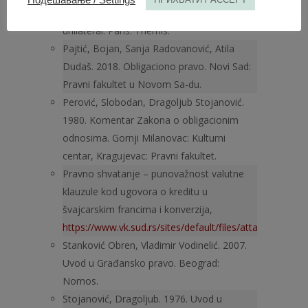
obligations. I – Contrat et enga­gement
unilatéral. Paris: Thémis.
Pajtić, Bojan, Sanja Radovanović, Atila
Dudaš. 2018. Obligaciono pravo. Novi Sad:
Pravni fakultet u Novom Sa-du.
Perović, Slobodan, Dragoljub Stojanović.
1980. Komentar Zakona o obligacionim
odnosima. Gornji Milanovac: Kulturni
centar, Kragujevac: Pravni fakultet.
Pravno shvatanje – punovažnost valutne
klauzule kod ugovora o kreditu u
švajcarskim francima i konverzija,
https://www.vk.sud.rs/sites/default/files/attachments/
Stanković Obren, Vladimir Vodinelić. 2007.
Uvod u Građansko pravo. Beograd:
Nomos.
Stojanović, Dragoljub. 1976. Uvod u