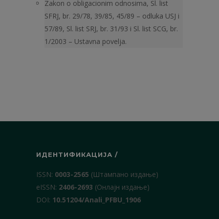
Zakon o obligacionim odnosima, Sl. list
SFRJ, br. 29/78, 39/85, 45/89 – odluka USJ i
57/89, Sl. list SRJ, br. 31/93 i Sl. list SCG, br.
1/2003 – Ustavna povelja.
ИДЕНТИФИКАЦИЈА /
ISSN:
0003-2565
(Штампано издање)
еISSN:
2406-2693
(Онлајн издање)
DOI:
10.51204/Anali_PFBU_1906