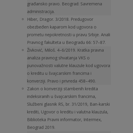
građansko pravo. Beograd: Savremena
administracija.
Hiber, Dragor. 3/2018. Predugovor
obezbeđen kaparom kod ugovora o
prometu nepokretnosti u pravu Srbije. Anali
Pravnog fakulteta u Beogradu 66: 57–87.
Živković, Miloš. 4–6/2019. Kratka pravna
analiza pravnog shvata­nja VKS o
punovažnosti valutne klauzule kod ugovora
o kreditu u švajcarskim francima i
konverziji. Pravo i privreda 458–490.
Zakon o konverziji stambenih kredita
indeksiranih u švajcarskim francima,
Službeni glasnik RS, br. 31/2019, Ban-karski
krediti, Ugovor o kreditu i valutna klauzula,
Biblioteka Pravni informator, Intermex,
Beograd 2019.