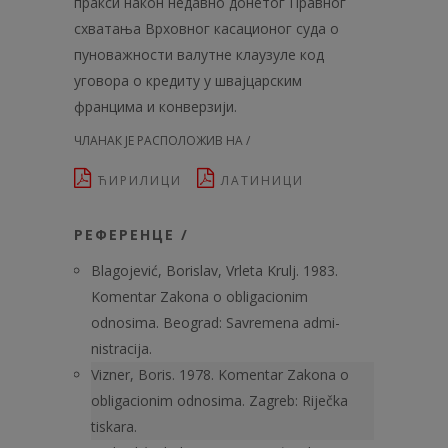
пракси након недавно донетог Правног
схватања Врховног касационог суда о
пуноважности валутне клаузуле код
уговора о кредиту у швајцарским
францима и конверзији.
ЧЛАНАК ЈЕ РАСПОЛОЖИВ НА /
ЋИРИЛИЦИ
ЛАТИНИЦИ
РЕФЕРЕНЦЕ /
Blagojević, Borislav, Vrleta Krulj. 1983.
Komentar Zakona o obligacionim
odnosima. Beograd: Savremena admi-
nistracija.
Vizner, Boris. 1978. Komentar Zakona o
obligacionim odnosima. Zagreb: Riječka
tiskara.