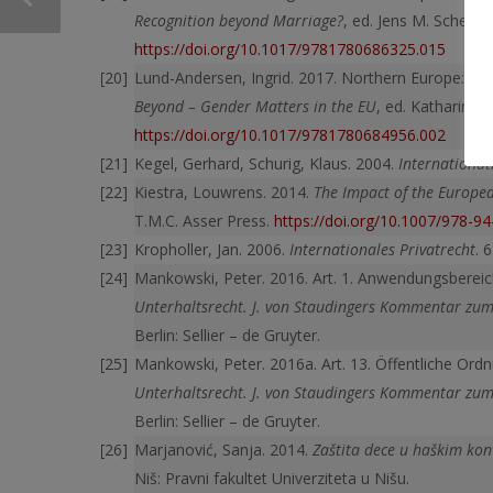
Recognition beyond Marriage?
, ed. Jens M. Scherp
https://doi.org/10.1017/9781780686325.015
Lund-Andersen, Ingrid. 2017. Northern Europe: Sa
Beyond – Gender Matters in the EU
, ed. Katharina 
https://doi.org/10.1017/9781780684956.002
Kegel, Gerhard, Schurig, Klaus. 2004.
Internationat
Kiestra, Louwrens. 2014.
The Impact of the Europe
T.M.C. Asser Press.
https://doi.org/10.1007/978-9
Kropholler, Jan. 2006.
Internationales Privatrecht
. 
Mankowski, Peter. 2016. Art. 1. Anwendungsbereic
Unterhaltsrecht. J. von Staudingers Kommentar zum
Berlin: Sellier – de Gruyter.
Mankowski, Peter. 2016a. Art. 13. Öffentliche Ord
Unterhaltsrecht. J. von Staudingers Kommentar zum
Berlin: Sellier – de Gruyter.
Marjanović, Sanja. 2014.
Zaštita dece u haškim k
Niš: Pravni fakultet Univerziteta u Nišu.