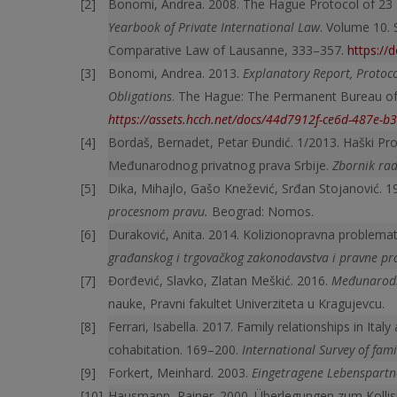
Bonomi, Andrea. 2008. The Hague Protocol of 23 
Yearbook of Private International Law
. Volume 10. 
Comparative Law of Lausanne, 333–357.
https://
Bonomi, Andrea. 2013.
Explanatory Report, Protoc
Obligations
. The Hague: The Permanent Bureau of 
https://assets.hcch.net/docs/44d7912f-ce6d-487e-b
Bordaš, Bernadet, Petar Đundić. 1/2013. Haški Pr
Međunarodnog privatnog prava Srbije.
Zbornik ra
Dika, Mihajlo, Gašo Knežević, Srđan Stojanović. 19
procesnom pravu.
Beograd: Nomos.
Duraković, Anita. 2014. Kolizionopravna problemat
građanskog i trgovačkog zakonodavstva i pravne pr
Đorđević, Slavko, Zlatan Meškić. 2016.
Međunarodn
nauke, Pravni fakultet Univerziteta u Kragujevcu.
Ferrari, Isabella. 2017. Family relationships in Ita
cohabitation. 169–200.
International Survey of fami
Forkert, Meinhard. 2003.
Eingetragene Lebenspartn
Hausmann, Rainer. 2000. Überlegungen zum Kollisi