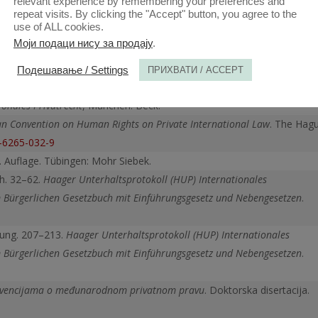
relevant experience by remembering your preferences and
e, Andy Hayward. Cambridge: Intersentia.
repeat visits. By clicking the "Accept" button, you agree to the
use of ALL cookies.
Моји подаци нису за продају
.
me sex relationships and Family law. 3–17.
Same-sex relationships and
Boele-Woelki, Angelika Fuchs. 3. ed. Cambridge: Intersentia.
Подешавање / Settings
ПРИХВАТИ / ACCEPT
ionales Privatrecht
, München: Beck.
an Convention on Human Rights on Private International Law
. The Hagu
4-6265-032-9
6. Auflage. Tübingen: Mohr Siebek.
h. 32–62.
Haager Unterhaltsprotokoll (HUP) Internationales
 Bürgerlichen Gesetzbuch mit Einführungs­gesetz und Nebengesetzen
.
nung. 207–213.
Haager Unterhaltsprotokoll (HUP) Internationales
 Bürgerlichen Gesetzbuch mit Einführungs­gesetz und Nebengesetzen
.
onvencijama o međunarodnom privatnom pravu
. Doktorska disertacija.