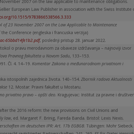
November 2007 on the law applicable to maintenance obligations.
Sellier European Law Publisher in association with the Swiss Institute 
doi.org/10.1515/9783866538566.3.333
ol of 23 November 2007 on the Law Applicable to Maintenance
the Conference (engleska i francuska verzija)
3ac-65bbd14fe1b2.pdf
, poslednji pristup 28. januar 2022.
otokol o pravu merodavnom za obaveze izdržavanja – najnoviji izvor
dova Pravnog fakulteta u Novom Sadu
, 133–153.
91. Čl. 4. 14–19.
Komentar Zakona o međunarodnom privatnom i
ika istospolnih zajednica života. 140–154.
Zbornik radova Aktualnosti
akse
12. Mostar: Pravni fakultet u Mostaru.
o privatno pravo – opšti deo
. Kragujevac: Institut za pravne i društve
ly after the 2016 reform: the new provisions on Civil Unions and
ly law
, ed. Margaret F. Brinig, Fareda Banda. Bristol: Lexis Nexis.
erschaften im deutschen IPR: Art. 17b EGBGB
. Tübingen: Mohr Siebeck.
onsrecht registrierter Partnerschaften. 241–265.
FS für Dieter Henrich