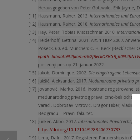
Herausgegeben von Peter Gottwald, Erik Jayme, D
Hausmann, Rainer. 2013.
Internationales und Euro
Hausmann, Rainer. 2018.
Internationales und Euro
Hay, Peter, Tobias Krätzschmar. 2010.
Internation
Heiderhoff, Bettina. 2021. Art. 1 HUP 2007. Anwen
Poseck. 60. ed. München: C. H. Beck (Beck´scher
vpath=bibdata%2fkomm%2fBeckOKBGB_60%2fIN
poslednji pristup 21. januar 2022.
Jakob, Dominique. 2002.
Die eingetragene Lebenspa
Jakšić, Aleksandar. 2017.
Međunarodno privatno pra
Jovanović, Marko. 2016. Inostrane registrovane ist
međunarodnog privatnog prava: crno-beli odraz sl
Varadi, Dobrosav Mi­trović, Dragor Hiber, Vladimir
Beogradu – Pravni fakultet.
Junker, Abbo. 2017.
Internationales Privatrecht
, 2.
https://doi.org/10.17104/9783406730733
Lima, Dafni. 2017. Registered Partnerships in Gr