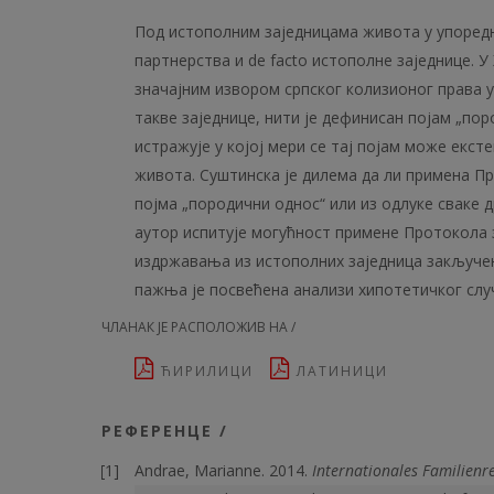
Под истополним заједницама живота у упоредн
партнерства и de facto исто­полне заједнице.
значајним извором српског колизионог права у
такве заједнице, нити је дефинисан појам „пор
истражује у којој мери се тај појам може екс
живота. Суштинска је дилема да ли примена П
појма „породични однос“ или из одлуке сваке 
аутор испитује могућност примене Протокола
издржавања из истополних заједница закључен
пажња је посвећена анализи хипотетичког случ
ЧЛАНАК ЈЕ РАСПОЛОЖИВ НА /
ЋИРИЛИЦИ
ЛАТИНИЦИ
РЕФЕРЕНЦЕ /
Andrae, Marianne. 2014.
Internationales Familienr