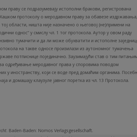
ом праву се подра­зумевају истополни бракови, регистрована
 У Хашком протоколу o меродавном праву за обавезе издржавања
 тој области, ништа није назначено о његовој (не)примени на
одични однос“ у смислу чл. 1 тог протокола. Аутор у овом раду
тензивно тумачити и да ли може обухватити и истополне заједниц
ротокола на такве односе произилази из аутономног тумачења
државе потписнице појединачно. Заузимајући став о тим питањи
 за одређивање меродавног права у споровима поводом
их у иностранству, који се воде пред домаћим органима. Посеб
аја и домашају клаузуле јавног поретка из чл. 13 Протокола.
echt
. Baden-Baden: Nomos Verlagsgesellschaft.