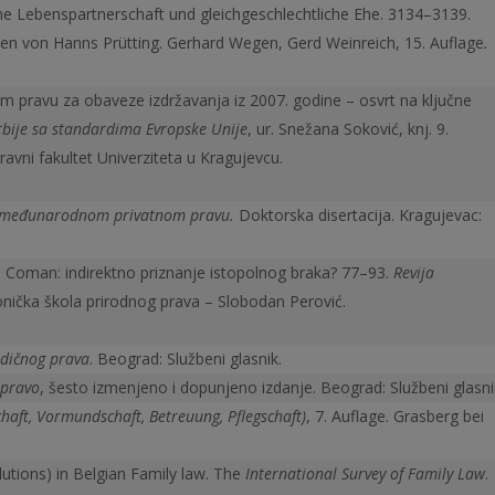
ene Lebenspartnerschaft und gleichgeschlechtliche Ehe. 3134–3139.
n von Hanns Prütting. Gerhard Wegen, Gerd Weinreich, 15. Auflage
.
m pravu za obaveze izdržavanja iz 2007. godine – osvrt na ključne
rbije sa standardima Evropske Unije
, ur. Snežana Soković, knj. 9.
ravni fakultet Univerziteta u Kragujevcu.
 u međuna­rodnom privatnom pravu.
Doktorska disertacija. Kragujevac:
u Coman: indirektno priznanje istopolnog braka? 77–93.
Revija
ička škola prirodnog prava – Slobodan Perović.
odičnog prava
. Beograd: Službeni glasnik.
 pravo
, šesto izmenjeno i dopunjeno izdanje. Beograd: Službeni glasni
haft, Vormundschaft, Betreuung, Pflegschaft)
, 7. Auflage. Grasberg bei
lutions) in Belgian Family law. The
International Survey of Family Law
.