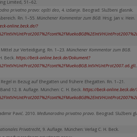
hing Limited, 51–62.
dno privatno pravo: opšti deo
, 4. izdanje. Beograd: Službeni glasnik.
ereich. Rn. 1–55.
Münchener Kommentar zum BGB
. Hrsg. Jan v. Hein.
beck-online.beck.de/?
2FIntVHUntProt2007%2Fcont%2FMuekoBGB%2EIntVHUntProt2007%2
ittel zur Ver­teidigung. Rn. 1–23.
Münchener Kommentar zum BGB
.
.H. Beck.
https://beck-online.beck.de/Dokument?
FIntVHUntProt2007%2Fcont%2FMuekoBGB.IntVHUntProt2007.a6.glI
 Regel in Bezug auf Ehegatten und frühere Ehegatten. Rn. 1–21.
n. Band 12. 8. Auflage. München: C. H. Beck.
https://beck-online.beck.de/
2FIntVHUntProt2007%2Fcont%2FMuekoBGB%2EIntVHUntProt2007%2
dimir Pa­vić. 2010.
Međunarodno privatno pravo
. Beograd: Službeni gl
ationales Privatrecht
, 9. Auflage. München: Verlag C. H. Beck.