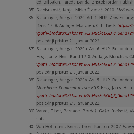
ed. Bill Atkin, Fareda Banda. Bristol: Jordan Publis
Stanivuković, Maja, Mirko Živković. 2010.
Međunaro
Staudinger, Ansgar. 2020. Art. 1. HUP
.
Anwendungsb
Band 12. 8. Auflage. München: C. H. Beck.
https://
vpath=bibdata%2Fkomm%2FMuekoBGB_8_Band12%
poslednji pristup 21. januar 2022.
Staudinger, Ansgar. 2020a. Art. 6. HUP. Besondere M
Hrsg. Jan v. Hein. Band 12. 8. Auflage. München: C
vpath=bibdata%2Fkomm%2FMuekoBGB_8_Band12%2
poslednji pristup 21. januar 2022.
Staudinger, Ansgar. 2020b. Art. 5. HUP. Besondere
Münchener Kommentar zum BGB
. Hrsg. Jan v. Hei
vpath=bibdata%2Fkomm%2FMuekoBGB_8_Band12%
poslednji pristup 21. januar 2022.
Varadi, Tibor, Bernadet Bordaš, Gašo Knežević, Vla
snik.
Von Hoffmann, Bernd, Thorn Karsten. 2007.
Intern