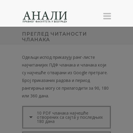
ПРЕГЛЕД ЧИТАНОСТИ
ЧЛАНАКА
Одељци испод приказују ранг-листе
најчитанијих ПДФ чланака и чланака који
су најчешће отварани из Google претраге.
Број приказаних радова и период
рангирања могу се прилагодити за 90, 180
или 360 дана.
10 PDF чланака најчешће
отворених са сајта у последњих
180 дана