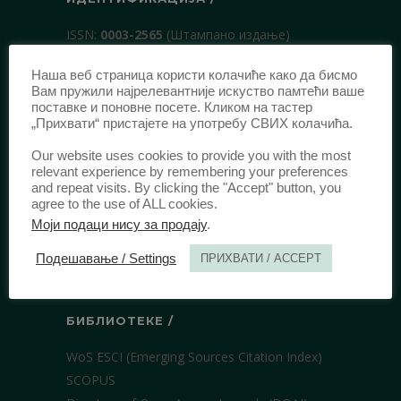
ISSN:
0003-2565
(Штампано издање)
еISSN:
2406-2693
(Онлајн издање)
Наша веб страница користи колачиће како да бисмо
DOI:
10.51204/Anali_PFBU_1906
Вам пружили најрелевантније искуство памтећи ваше
поставке и поновне посете. Кликом на тастер
„Прихвати“ пристајете на употребу СВИХ колачића.
ИЗДАВАЧ /
Our website uses cookies to provide you with the most
Правни факултет Универзитета у
relevant experience by remembering your preferences
and repeat visits. By clicking the "Accept" button, you
Београду
agree to the use of ALL cookies.
Булевар краља Александра 67
Моји подаци нису за продају
.
11000 Београд
Подешавање / Settings
ПРИХВАТИ / ACCEPT
Србија
БИБЛИОТЕКЕ /
WoS ESCI (Emerging Sources Citation Index)
SCOPUS