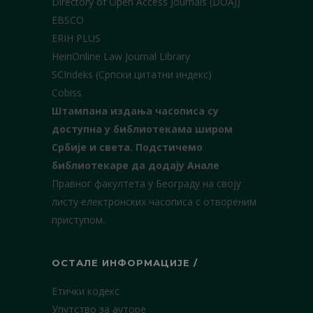
Directory of Open Access Journals (DOAJ)
EBSCO
ERIH PLUS
HeinOnline Law Journal Library
SCIndeks (Српски цитатни индекс)
Cobiss
Штампана издања часописа су
доступна у библиотекама широм
Србије и света.
Подстичемо
библиотекаре да додају Анале
Правног факултета у Београду на своју
листу електронских часописа с отвореним
приступом.
ОСТАЛЕ ИНФОРМАЦИЈЕ /
Етички кодекс
Упутство за ауторе