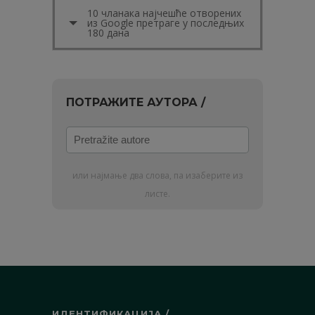
10 чланака најчешће отворених
из Google претраге у последњих
180 дана
ПОТРАЖИТЕ АУТОРА /
Pretražite
autore
или најмање два слова, па изаберите из
листе.
ИДЕНТИФИКАЦИЈА /