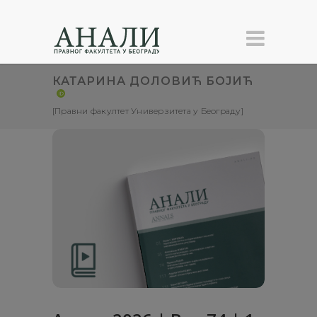
КАТАРИНА ДОЛОВИЋ БОЈИЋ
[
Правни факултет Универзитета у Београду
]