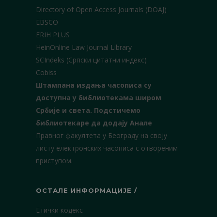
Directory of Open Access Journals (DOAJ)
EBSCO
ERIH PLUS
HeinOnline Law Journal Library
SCIndeks (Српски цитатни индекс)
Cobiss
Штампана издања часописа су
доступна у библиотекама широм
Србије и света.
Подстичемо
библиотекаре да додају Анале
Правног факултета у Београду на своју
листу електронских часописа с отвореним
приступом.
ОСТАЛЕ ИНФОРМАЦИЈЕ /
Етички кодекс