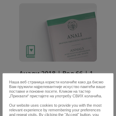
Анали 2018 | Вол 66 | 1
Наша веб страница користи колачиће како да бисмо
Радови овог аутора у овој свесци
Вам пружили најрелевантније искуство памтећи ваше
поставке и поновне посете. Кликом на тастер
УТИЦАЈ ПРЕСТАНКА УГОВОРА НА
„Прихвати“ пристајете на употребу СВИХ колачића.
СТЕЧЕНО ПРАВО СВОЈИНЕ
Our website uses cookies to provide you with the most
ПРИБАВИОЦА И ТРЕЋЕГ ЛИЦА У
relevant experience by remembering your preferences
СРПСКОМ ПРАВУ
(Сажетак)
and repeat visits. By clicking the "Accept" button, you