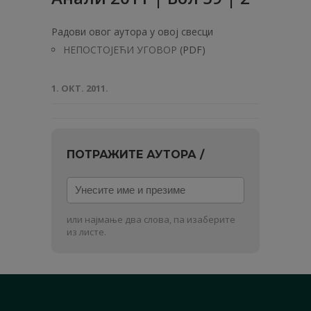
Радови овог аутора у овој свесци
НЕПОСТОЈЕЋИ УГОВОР
(PDF)
1. ОКТ. 2011.
ПОТРАЖИТЕ АУТОРА /
Унесите
име
и
или најмање два слова, па изаберите
презиме
из листе.