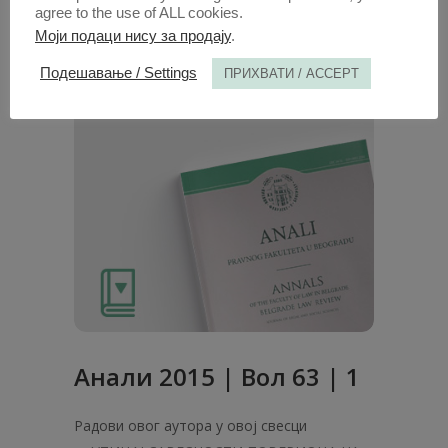
agree to the use of ALL cookies.
Моји подаци нису за продају
.
1. ОКТ. 2018.
Подешавање / Settings
ПРИХВАТИ / ACCEPT
Анали 2015 | Вол 63 | 1
Радови овог аутора у овој свесци