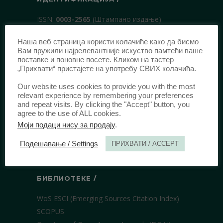
ISSN:
0003-2565
(Штампано издање)
еISSN:
2406-2693
(Онлајн издање)
Наша веб страница користи колачиће како да бисмо
DOI:
10.51204/Anali_PFBU_1906
Вам пружили најрелевантније искуство памтећи ваше
поставке и поновне посете. Кликом на тастер
„Прихвати“ пристајете на употребу СВИХ колачића.
ИЗДАВАЧ /
Our website uses cookies to provide you with the most
Правни факултет Универзитета у
relevant experience by remembering your preferences
and repeat visits. By clicking the "Accept" button, you
Београду
agree to the use of ALL cookies.
Булевар краља Александра 67
Моји подаци нису за продају
.
11000 Београд
Подешавање / Settings
ПРИХВАТИ / ACCEPT
Србија
БИБЛИОТЕКЕ /
WoS ESCI (Emerging Sources Citation Index)
SCOPUS