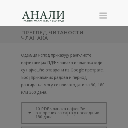
ПРЕГЛЕД ЧИТАНОСТИ
ЧЛАНАКА
Одељци испод приказују ранг-листе
најчитанијих ПДФ чланака и чланака који
су најчешће отварани из Google претраге.
Број приказаних радова и период
рангирања могу се прилагодити за 90, 180
или 360 дана.
10 PDF чланака најчешће
отворених са сајта у последњих
180 дана