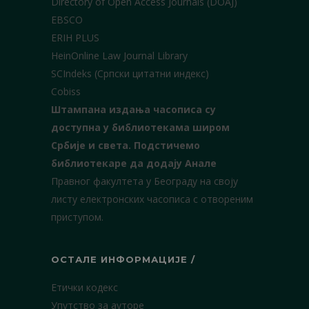
Directory of Open Access Journals (DOAJ)
EBSCO
ERIH PLUS
HeinOnline Law Journal Library
SCIndeks (Српски цитатни индекс)
Cobiss
Штампана издања часописа су
доступна у библиотекама широм
Србије и света.
Подстичемо
библиотекаре да додају Анале
Правног факултета у Београду на своју
листу електронских часописа с отвореним
приступом.
ОСТАЛЕ ИНФОРМАЦИЈЕ /
Етички кодекс
Упутство за ауторе