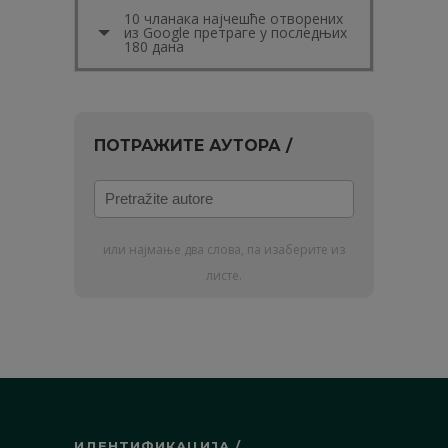
10 чланака најчешће отворених
из Google претраге у последњих
180 дана
ПОТРАЖИТЕ АУТОРА /
Pretražite
autore
или најмање два слова, па изаберите из
листе.
ИДЕНТИФИКАЦИЈА /