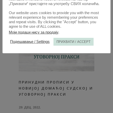
„Прихвати“ пристајете на употребу СВИХ колачића.
Our website uses cookies to provide you with the most
relevant experience by remembering your preferences
and repeat visits. By clicking the "Accept" button, you
agree to the use of ALL cookies.
Моји подаци нису за продају
.
Подешавање / Settings
ПРИХВАТИ / ACCEPT
ПРИНУДНИ ПРОПИСИ У
НОВИЈОЈ ДОМАЋОЈ СУДСКОЈ И
УГОВОРНОЈ ПРАКСИ
29. ДЕЦ. 2022.