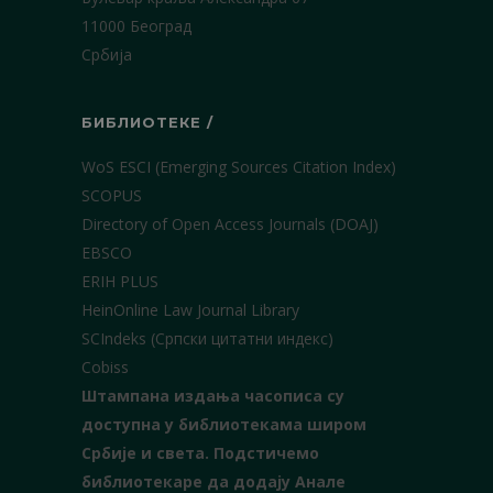
11000 Београд
Србија
БИБЛИОТЕКЕ /
WoS ESCI (Emerging Sources Citation Index)
SCOPUS
Directory of Open Access Journals (DOAJ)
EBSCO
ERIH PLUS
HeinOnline Law Journal Library
SCIndeks (Српски цитатни индекс)
Cobiss
Штампана издања часописа су
доступна у библиотекама широм
Србије и света.
Подстичемо
библиотекаре да додају Анале