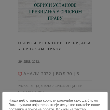
ОБРИСИ УСТАНОВЕ ПРЕБИЈАЊА
У СРПСКОМ ПРАВУ
29. ДЕЦ. 2022.
АНАЛИ 2022 | ВОЛ 70 | 5
2022-ЧЛАНЦИ
,
АНАЛИ 70–PB-ЧЛАНЦИ
,
СВИ
ЧЛАНЦИ ОД 2014
Наша веб страница користи колачиће како да бисмо
Вам пружили најрелевантније искуство памтећи ваше
поставке и поновне посете. Кликом на тастер