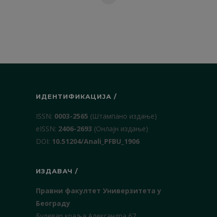
ИДЕНТИФИКАЦИЈА /
ISSN:
0003-2565
(Штампано издање)
еISSN:
2406-2693
(Онлајн издање)
DOI:
10.51204/Anali_PFBU_1906
ИЗДАВАЧ /
Правни факултет Универзитета у
Београду
Булевар краља Александра 67