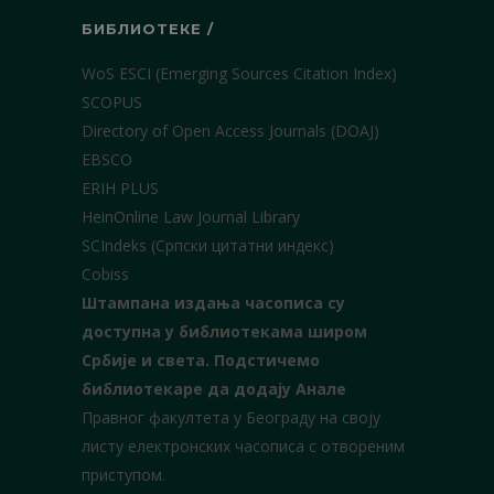
БИБЛИОТЕКЕ /
WoS ESCI (Emerging Sources Citation Index)
SCOPUS
Directory of Open Access Journals (DOAJ)
EBSCO
ERIH PLUS
HeinOnline Law Journal Library
SCIndeks (Српски цитатни индекс)
Cobiss
Штампана издања часописа су
доступна у библиотекама широм
Србије и света.
Подстичемо
библиотекаре да додају Анале
Правног факултета у Београду на своју
листу електронских часописа с отвореним
приступом.