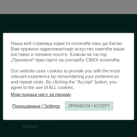
ИДЕНТИФИКАЦИЈА /
Наша веб страница користи колачиће како да бисмо
ISSN:
0003-2565
(Штампано издање)
Вам пружили најрелевантније искуство памтећи ваше
поставке и поновне посете. Кликом на тастер
еISSN:
2406-2693
(Онлајн издање)
„Прихвати“ пристајете на употребу СВИХ колачића.
DOI:
10.51204/Anali_PFBU_1906
Our website uses cookies to provide you with the most
relevant experience by remembering your preferences
ИЗДАВАЧ /
and repeat visits. By clicking the "Accept" button, you
agree to the use of ALL cookies.
Правни факултет Универзитета у
Моји подаци нису за продају
.
Београду
Подешавање / Settings
ПРИХВАТИ / ACCEPT
Булевар краља Александра 67
11000 Београд
Србија