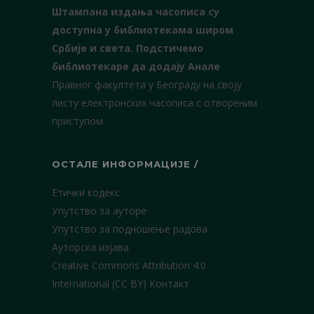
Штампана издања часописа су
доступна у библиотекама широм
Србије и света.
Подстичемо
библиотекаре да додају Анале
Правног факултета у Београду на своју
листу електронских часописа с отвореним
приступом.
ОСТАЛЕ ИНФОРМАЦИЈЕ /
Етички кодекс
Упутство за ауторе
Упутство за подношење радова
Ауторска изјава
Creative Commons Attribution 4.0
International (CC BY)
Контакт