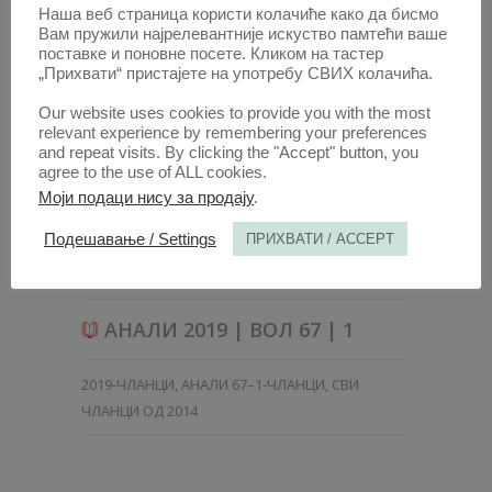
Наша веб страница користи колачиће како да бисмо
Вам пружили најрелевантније искуство памтећи ваше
поставке и поновне посете. Кликом на тастер
„Прихвати“ пристајете на употребу СВИХ колачића.
Our website uses cookies to provide you with the most
relevant experience by remembering your preferences
ДОДАТНИ ГЛАСОВИ КАО
and repeat visits. By clicking the "Accept" button, you
НАГРАДА ЛОЈАЛНИМ
agree to the use of ALL cookies.
АКЦИОНАРИМА: ПРЕДЛОГ ЗА
Моји подаци нису за продају
.
РЕФОРМУ
Подешавање / Settings
ПРИХВАТИ / ACCEPT
31. МАР. 2019.
АНАЛИ 2019 | ВОЛ 67 | 1
2019-ЧЛАНЦИ
,
АНАЛИ 67–1-ЧЛАНЦИ
,
СВИ
ЧЛАНЦИ ОД 2014