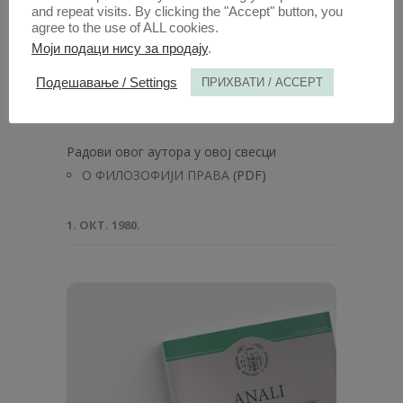
and repeat visits. By clicking the "Accept" button, you
agree to the use of ALL cookies.
Моји подаци нису за продају
.
Подешавање / Settings
ПРИХВАТИ / ACCEPT
Анaли 1983 | Вол 31 | 6
Радови овог аутора у овој свесци
О ФИЛОЗОФИЈИ ПРАВА
(PDF)
1. ОКТ. 1980.