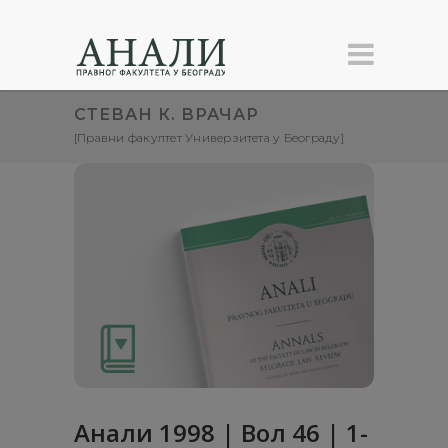
СТЕВАН К. ВРАЧАР
[Правни факултет Универзитета у Београду]
Анaли 1998 | Вол 46 | 1-