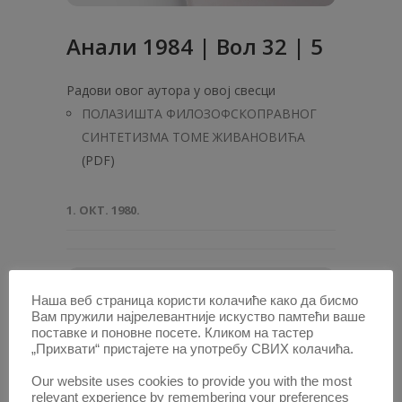
Анaли 1984 | Вол 32 | 5
Радови овог аутора у овој свесци
ПОЛАЗИШТА ФИЛОЗОФСКОПРАВНОГ
СИНТЕТИЗМА ТОМЕ ЖИВАНОВИЋА
(PDF)
1. ОКТ. 1980.
Наша веб страница користи колачиће како да бисмо
Вам пружили најрелевантније искуство памтећи ваше
поставке и поновне посете. Кликом на тастер
„Прихвати“ пристајете на употребу СВИХ колачића.
Our website uses cookies to provide you with the most
relevant experience by remembering your preferences