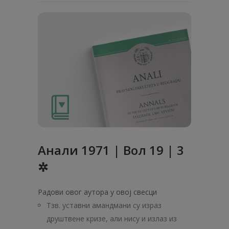
Анали 1971 | Вол 19 | 3
✲
Радови овог аутора у овој свесци
Тзв. уставни амандмани су израз
друштвене кризе, али нису и излаз из