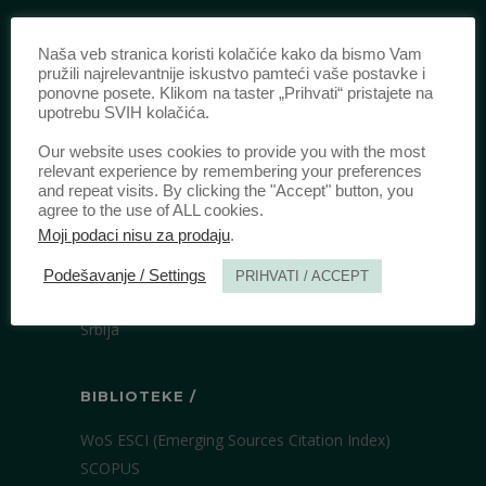
IDENTIFIKACIJA /
Naša veb stranica koristi kolačiće kako da bismo Vam
pružili najrelevantnije iskustvo pamteći vaše postavke i
ISSN:
0003-2565
(Štampano izdanje)
ponovne posete. Klikom na taster „Prihvati“ pristajete na
eISSN:
2406-2693
(Onlajn izdanje)
upotrebu SVIH kolačića.
DOI:
10.51204/Anali_PFBU_1906
Our website uses cookies to provide you with the most
relevant experience by remembering your preferences
and repeat visits. By clicking the "Accept" button, you
IZDAVAČ /
agree to the use of ALL cookies.
Moji podaci nisu za prodaju
.
Pravni fakultet Univerziteta u Beogradu
Bulevar kralja Aleksandra 67
Podešavanje / Settings
PRIHVATI / ACCEPT
11000 Beograd
Srbija
BIBLIOTEKE /
WoS ESCI (Emerging Sources Citation Index)
SCOPUS