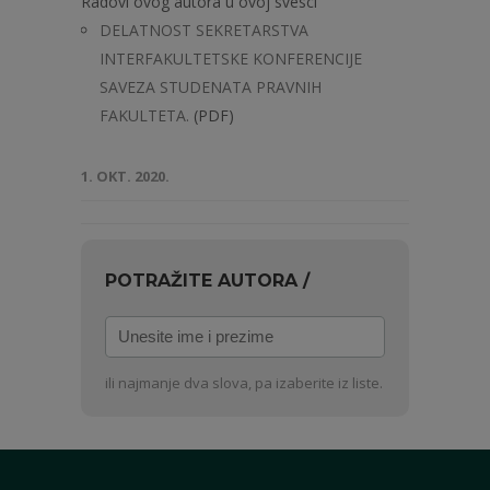
Radovi ovog autora u ovoj svesci
DELATNOST SEKRETARSTVA
INTERFAKULTETSKE KONFERENCIJE
SAVEZA STUDENATA PRAVNIH
FAKULTETA.
(PDF)
1. OKT. 2020.
POTRAŽITE AUTORA /
Unesite
ime
i
ili najmanje dva slova, pa izaberite iz liste.
prezime