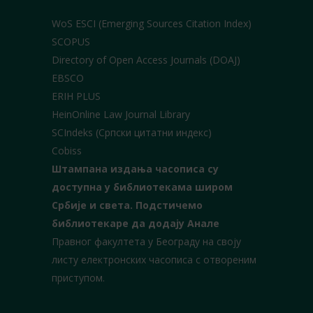
WoS ESCI (Emerging Sources Citation Index)
SCOPUS
Directory of Open Access Journals (DOAJ)
EBSCO
ERIH PLUS
HeinOnline Law Journal Library
SCIndeks (Српски цитатни индекс)
Cobiss
Штампана издања часописа су
доступна у библиотекама широм
Србије и света.
Подстичемо
библиотекаре да додају Анале
Правног факултета у Београду на своју
листу електронских часописа с отвореним
приступом.