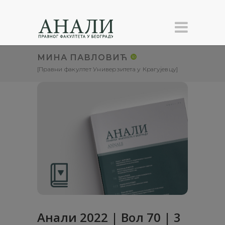
МИНА ПАВЛОВИЋ
[Правни факултет Универзитета у Крагујевцу]
Анали 2022 | Вол 70 | 3