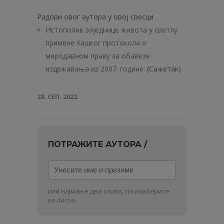
Радови овог аутора у овој свесци
Истополне заједнице живота у светлу
примене Хашког протокола о
меродавном праву за обавезе
издржавања из 2007. године.
(Сажетак)
28. СЕП. 2022.
ПОТРАЖИТЕ АУТОРА /
Унесите
име
и
или најмање два слова, па изаберите
презиме
из листе.