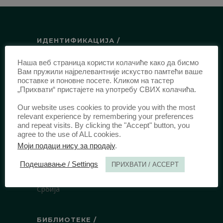
ИДЕНТИФИКАЦИЈА /
ISSN:
0003-2565
(Штампано издање)
Наша веб страница користи колачиће како да бисмо
Вам пружили најрелевантније искуство памтећи ваше
еISSN:
2406-2693
(Онлајн издање)
поставке и поновне посете. Кликом на тастер
DOI:
10.51204/Anali_PFBU_1906
„Прихвати“ пристајете на употребу СВИХ колачића.
Our website uses cookies to provide you with the most
relevant experience by remembering your preferences
ИЗДАВАЧ /
and repeat visits. By clicking the "Accept" button, you
agree to the use of ALL cookies.
Правни факултет Универзитета у
Моји подаци нису за продају
.
Београду
Булевар краља Александра 67
Подешавање / Settings
ПРИХВАТИ / ACCEPT
11000 Београд
Србија
БИБЛИОТЕКЕ /