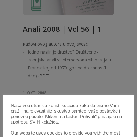
Anali 2008 | Vol 56 | 1
Radovi ovog autora u ovoj svesci
Jedno nasilnije društvo? Društveno-
istorijska analiza interpersonalnih nasilja u
Francuskoj od 1970. godine do danas (I
deo)
(PDF)
1. OKT. 2008.
Naša veb stranica koristi kolačiće kako da bismo Vam
pružili najrelevantnije iskustvo pamteći vaše postavke i
ponovne posete. Klikom na taster „Prihvati“ pristajete na
POTRAŽITE AUTORA /
upotrebu SVIH kolačića.
Our website uses cookies to provide you with the most
Unesite