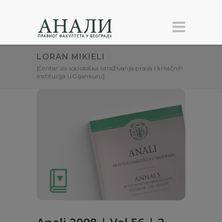
LORAN MIKIELI
[Centar za sociološka istraživanja prava i krivičnih
institucija u Gijankuru]