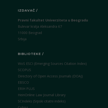
IZDAVAČ /
Pravni fakultet Univerziteta u Beogradu
Bulevar kralja Aleksandra 67
11000 Beograd
Srbija
BIBLIOTEKE /
WoS ESCI (Emerging Sources Citation Index)
SCOPUS
Directory of Open Access Journals (DOAJ)
EBSCO
ERIH PLUS
HeinOnline Law Journal Library
SCIndeks (Srpski citatni indeks)
Cobiss