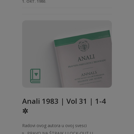
1. OKT. 1980.
Anali 1983 | Vol 31 | 1-4
✲
Radovi ovog autora u ovoj svesci
PRAVO NA ŠTRAJK I LOCK-OUT U