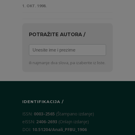
1. OKT. 1998.
POTRAŽITE AUTORA /
Unesite
ime
i
ili najmanje dva slova, pa izaberite iz liste.
prezime
IDENTIFIKACIJA /
ISSN:
0003-2565
(Štampano izdanje)
eISSN:
2406-2693
(Onlajn izdanje)
DOI:
10.51204/Anali_PFBU_1906