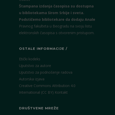
Štampana izdanja časopisa su dostupna
u bibliotekama širom Srbije i sveta.
Podstičemo bibliotekare da dodaju Anale
Pravnog fakulteta u Beogradu na svoju listu
elektronskih časopisa s otvorenim pristupom.
OSTALE INFORMACIJE /
Etički kodeks
Uputstvo za autore
Uputstvo za podnošenje radova
Autorska izjava
Creative Commons Attribution 4.0
International (CC BY)
Kontakt
DRUŠTVENE MREŽE