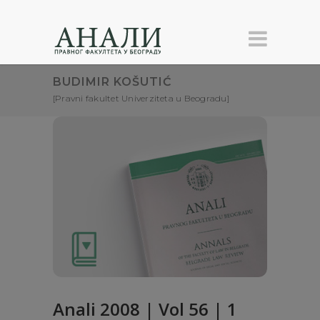
BUDIMIR KOŠUTIĆ
[Pravni fakultet Univerziteta u Beogradu]
Anali 2008 | Vol 56 | 1