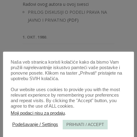
Radovi ovog autora u ovoj svesci
PRILOG DISKUSIJI O PODELI PRAVA NA
JAVNO I PRIVATNO
(PDF)
1. OKT. 1980.
Naša veb stranica koristi kolačiće kako da bismo Vam
pružili najrelevantnije iskustvo pamteći vaše postavke i
ponovne posete. Klikom na taster „Prihvati“ pristajete na
upotrebu SVIH kolačića.
Our website uses cookies to provide you with the most
relevant experience by remembering your preferences
and repeat visits. By clicking the "Accept" button, you
agree to the use of ALL cookies.
Moji podaci nisu za prodaju
.
Podešavanje / Settings
PRIHVATI / ACCEPT