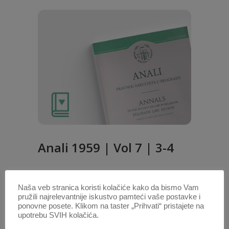
Anali 1959 | Vol 7 | 3-4
1. OKT. 2020.
Naša veb stranica koristi kolačiće kako da bismo Vam
pružili najrelevantnije iskustvo pamteći vaše postavke i
ponovne posete. Klikom na taster „Prihvati“ pristajete na
upotrebu SVIH kolačića.
POTRAŽITE AUTORA /