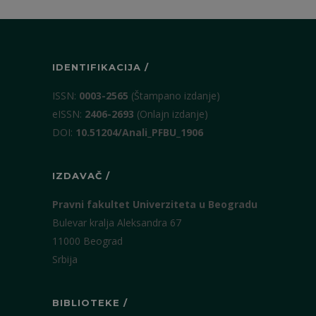
IDENTIFIKACIJA /
ISSN:
0003-2565
(Štampano izdanje)
eISSN:
2406-2693
(Onlajn izdanje)
DOI:
10.51204/Anali_PFBU_1906
IZDAVAČ /
Pravni fakultet Univerziteta u Beogradu
Bulevar kralja Aleksandra 67
11000 Beograd
Srbija
BIBLIOTEKE /