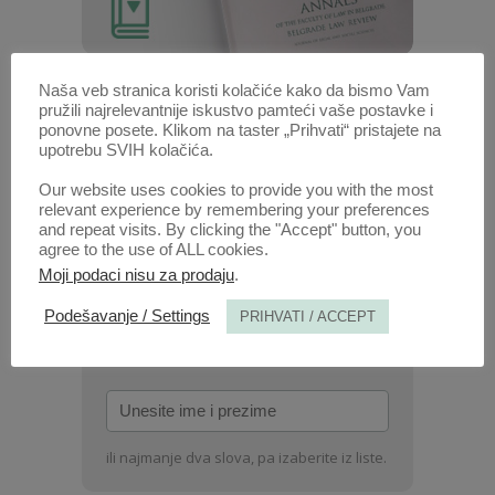
Naša veb stranica koristi kolačiće kako da bismo Vam
Anali 1957 | Vol 5 | 4
pružili najrelevantnije iskustvo pamteći vaše postavke i
ponovne posete. Klikom na taster „Prihvati“ pristajete na
upotrebu SVIH kolačića.
Radovi ovog autora u ovoj svesci
PITANJE RAZVODA BRAKA
(PDF)
Our website uses cookies to provide you with the most
relevant experience by remembering your preferences
and repeat visits. By clicking the "Accept" button, you
1. OKT. 2020.
agree to the use of ALL cookies.
Moji podaci nisu za prodaju
.
Podešavanje / Settings
PRIHVATI / ACCEPT
POTRAŽITE AUTORA /
Unesite
ime
i
ili najmanje dva slova, pa izaberite iz liste.
prezime