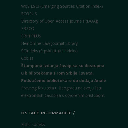
WoS ESCI (Emerging Sources Citation Index)
SCOPUS
Directory of Open Access Journals (DOAJ)
EBSCO
ERIH PLUS
HeinOnline Law Journal Library
SCIndeks (Srpski citatni indeks)
Cobiss
Štampana izdanja časopisa su dostupna
u bibliotekama širom Srbije i sveta.
Podstičemo bibliotekare da dodaju Anale
Pravnog fakulteta u Beogradu na svoju listu
elektronskih časopisa s otvorenim pristupom.
OSTALE INFORMACIJE /
Etički kodeks