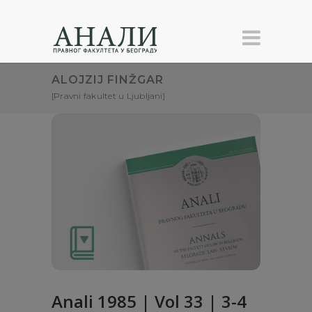
ALOJZIJ FINŽGAR
[Pravni fakultet u Ljubljani]
Anali 1985 | Vol 33 | 3-4