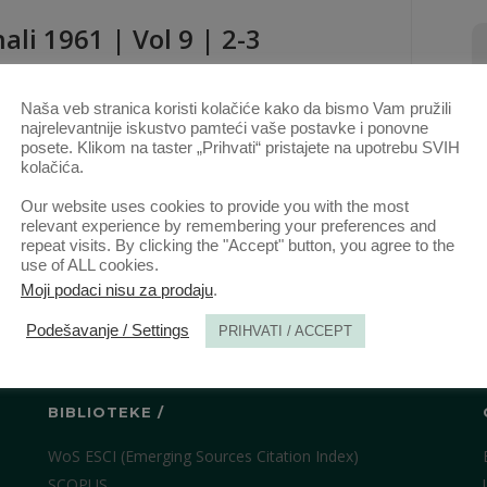
ali 1961 | Vol 9 | 2-3
ovi ovog autora u ovoj svesci
Naša veb stranica koristi kolačiće kako da bismo Vam pružili
NEKI INSTITUTI POSEBNOG UPRAVNOG
najrelevantnije iskustvo pamteći vaše postavke i ponovne
POSTUPKA U SAVEZNIM PROPISIMA DONETIM
posete. Klikom na taster „Prihvati“ pristajete na upotrebu SVIH
kolačića.
POSLE STUPANJA NA SNAGU ZAKONA O OPŠTEM
UPRAVNOM POSTUPKU
(PDF)
Our website uses cookies to provide you with the most
relevant experience by remembering your preferences and
repeat visits. By clicking the "Accept" button, you agree to the
KT. 2020.
use of ALL cookies.
Moji podaci nisu za prodaju
.
Podešavanje / Settings
PRIHVATI / ACCEPT
BIBLIOTEKE /
WoS ESCI (Emerging Sources Citation Index)
SCOPUS