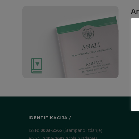
An
Rad
1. O
IDENTIFIKACIJA /
ISSN:
0003-2565
(Štampano izdanje)
eISSN:
2406-2693
(Onlajn izdanje)