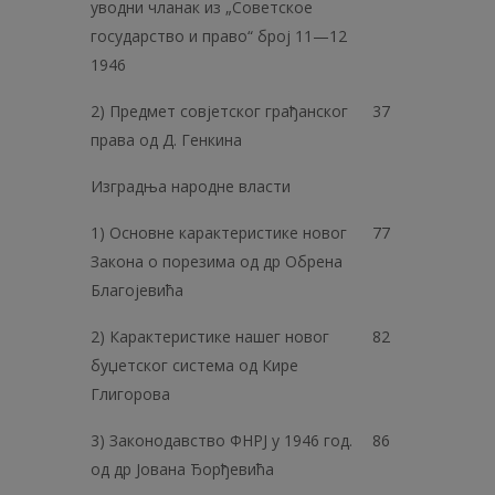
уводни чланак из „Советское
государство и право“ број 11—12
1946
2) Предмет совјетског грађанског
37
права од Д. Генкина
Изградња народне власти
1) Основне карактеристике новог
77
Закона о порезима од др Обрена
Благојевића
2) Карактеристике нашег новог
82
буџетског система од Кире
Глигорова
3) Законодавство ФНРЈ у 1946 год.
86
од др Јована Ђорђевића