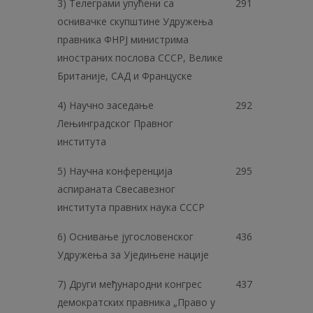
3) Телеграми упућени са
291
оснивачке скупштине Удружења
правника ФНРЈ министрима
иностраних послова СССР, Велике
Британије, САД и Француске
4) Научно заседање
292
Лењинградског Правног
института
5) Научна конференција
295
аспираната Свесавезног
института правних наука СССР
6) Оснивање југословенског
436
Удружења за Уједињене нације
7) Други међународни конгрес
437
демократских правника „Право у