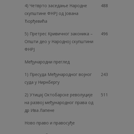
4) Четврто заседање Народне
488
скупштине ФНРЈ од Јована
Ђорђевића
5) Претрес Кривичног законика –
496
Општи део у Народној скупштини
ФНРЈ
Међународни преглед
1) Пресуда Међународног војног
243
суда у Нирнбергу
2) Утицај Октобарске револуције
511
на развој међународног права од
др Ива Лапене
Ново право и правосуђе