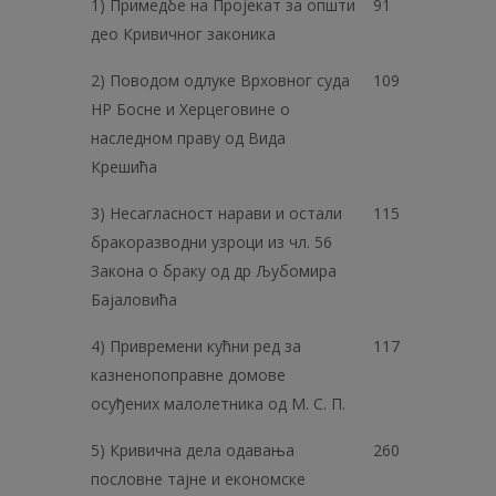
1) Примедбе на Пројекат за општи
91
део Кривичног законика
2) Поводом одлуке Врховног суда
109
НР Босне и Херцеговине о
наследном праву од Вида
Крешића
3) Несагласност нарави и остали
115
бракоразводни узроци из чл. 56
Закона о браку од др Љубомира
Бајаловића
4) Привремени кућни ред за
117
казненопоправне домове
осуђених малолетника од М. С. П.
5) Кривична дела одавања
260
пословне тајне и економске