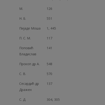
М.
126
Н. Б.
551
Пијаде Моша
1, 445
П. С. М.
117
Поповић
141
Владислав
Прокоп др А.
548
C. В.
570
Сесардић др
137
Дражен
С. Д.
304, 305