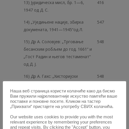
13) Јуридическа мисл, бр. 1—6,
416
1947 од Д. С.
14) „Уједињене нације, збирка
547
докумената, 1941—1945“од Л.
15) Др А. Соловјев: „Трговање
548
бесанским робљем до год. 1661“ и
„Гост Радин и његов тестаменат“
од Д. Ј.
16) Др А. Гахс: „Хисторијски
548
развитак породице“ од др А.
Прокоп
Наша веб страница користи колачиће како да бисмо
Вам пружили најрелевантније искуство памтећи ваше
поставке и поновне посете. Кликом на тастер
17) А. П. Климов: „Суштина
551
„Прихвати“ пристајете на употребу СВИХ колачића.
совјетске трговине“ од Б. Н.
Our website uses cookies to provide you with the most
relevant experience by remembering your preferences
Преглед часописа
and repeat visits. By clicking the "Accept" button, you