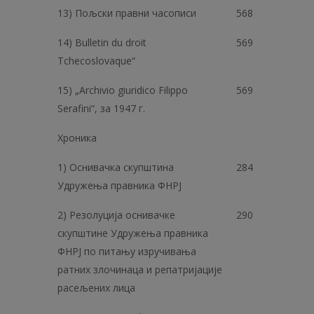
13) Пољски правни часописи
568
14) Bulletin du droit
569
Tchecoslovaque“
15) „Archivio giuridico Filippo
569
Serafini“, за 1947 г.
Хроника
1) Оснивачка скупштина
284
Удружења правника ФНРЈ
2) Резолуција оснивачке
290
скупштине Удружења правника
ФНРЈ по питању изручивања
ратних злочинаца и репатријације
расељених лица