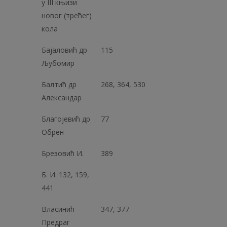
у III књизи
новог (трећег)
кола
Бајаловић др
115
Љубомир
Балтић др
268, 364, 530
Александар
Благојевић др
77
Обрен
Брезовић И.
389
Б. И. 132, 159,
441
Власинић
347, 377
Предраг