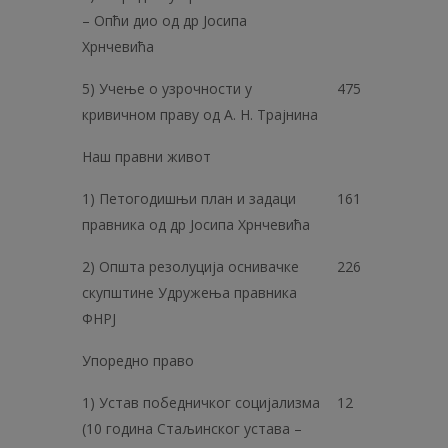
– Опћи дио од др Јосипа
Хрнчевића
5) Учење о узрочности у
475
кривичном праву од А. Н. Трајнина
Наш правни живот
1) Петогодишњи план и задаци
161
правника од др Јосипа Хрнчевића
2) Општа резолуција оснивачке
226
скупштине Удружења правника
ФНРЈ
Упоредно право
1) Устав победничког социјализма
12
(10 година Стаљинског устава –