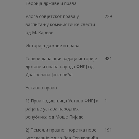
Теорија државе и права
Улога совјетског права у
229
васпитању комунистичке свести
од М. Кареве
Историја државе и права
Главни данашњи задаци историје
481
државе и права народа ФНРЈ од
Драгослава Јанковића
Уставно право
1) Прва годишњица Устава ФНРЈ и
1
рађање устава народних
република од Моше Пијаде
2) Темељи правног поретка нове
191
Југославије од др Леа Гершковића