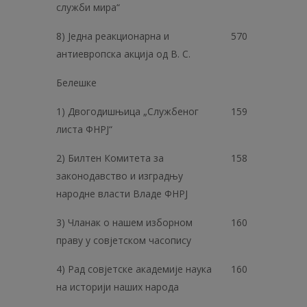
служби мира“
8) Једна реакционарна и
570
антиевропска акција од В. С.
Белешке
1) Двогодишњица „Службеног
159
листа ФНРЈ“
2) Билтен Комитета за
158
законодавство и изградњу
народне власти Владе ФНРЈ
3) Чланак о нашем изборном
160
праву у совјетском часопису
4) Рад совјетске академије наука
160
на историји наших народа