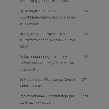
СССР од др Јована Ђорђевћа
3) За подизање нивоа
126
обрађивања проблема совјетске
економике
4) Рад сектора судског права
123
Института права Академије наука
СССР
5) Законодавна делатност у
132
Чехословачкој Републици у 1946
год. од.И. Б
6) Ново право Пољске од Хенрика
271
Свентковског
7) Чехословачки правни поредак
278
од Олдриха Кроба