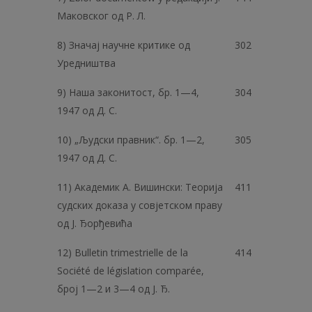
Маковског од P. Л.
8) Значај научне критике од
302
Уредништва
9) Наша законитост, бр. 1—4,
304
1947 од Д. С.
10) „Људски правник“. бр. 1—2,
305
1947 од Д. С.
11) Академик А. Вишински: Теорија
411
судских доказа у совјетском праву
од Ј. Ђорђевића
12) Bulletin trimestrielle de la
414
Société de législation comparée,
број 1—2 и 3—4 од J. Ђ.