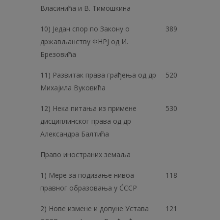
Власинића и В. Тимошкина
10) Један спор по Закону о
389
држављанству ФНРЈ од И.
Брезовића
11) Развитак права грађења од др
520
Михајила Вуковића
12) Нека питања из примене
530
дисциплинског права од др
Александра Балтића
Право иностраних земаља
1) Мере за подизање нивоа
118
правног образовања у ĆCCP
2) Нове измене и допуне Устава
121