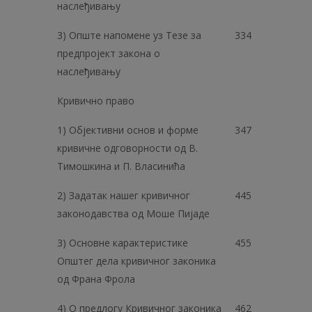
наслеђивању
3) Опште напомене уз Тезе за
334
предпројект закона о
наслеђивању
Кривично право
1) Објективни основ и форме
347
кривичне одговорности од В.
Тимошкина и П. Власинића
2) Задатак нашег кривичног
445
законодавства од Моше Пијаде
3) Основне карактеристике
455
Општег дела кривичног законика
од Франа Фрола
4) О предлогу Кривичног законика
462