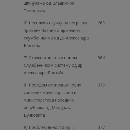
шпијунаже од Владимира
Тимошкина
6) Неколико случајева погрешне
268
примене Закона о државним
службеницима од др Александра
Балтића
7) Струке и звања у новом
364
Службеничком систему од др
Александра Балтића
8) Поводом оснивања нових
373
савезних министарстава и
министарстава народних
република од Миодрага
Вучковића
9) Проблем виности од П.
377