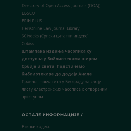
Directory of Open Access Journals (DOAJ)
EBSCO
ERIH PLUS
HeinOnline Law Journal Library
SCIndeks (Српски цитатни индекс)
Cobiss
Штампана издања часописа су
доступна у библиотекама широм
Србије и света.
Подстичемо
библиотекаре да додају Анале
Правног факултета у Београду на своју
листу електронских часописа с отвореним
приступом.
ОСТАЛЕ ИНФОРМАЦИЈЕ /
Етички кодекс