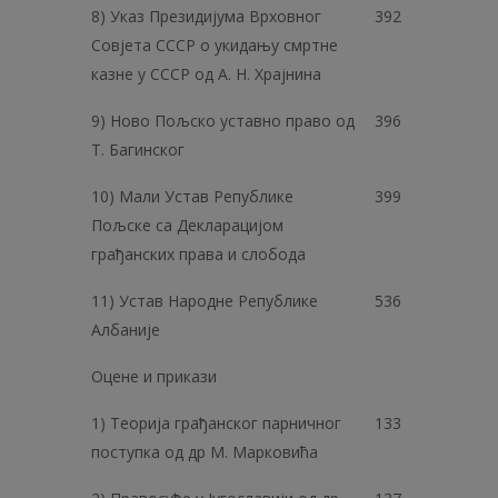
8) Указ Президијума Врховног
392
Совјета СССР о укидању смртне
казне у СССР од А. Н. Храјнина
9) Ново Пољско уставно право од
396
Т. Багинског
10) Мали Устав Републике
399
Пољске са Декларацијом
грађанских права и слобода
11) Устав Народне Републике
536
Албаније
Оцене и прикази
1) Теорија грађанског парничног
133
поступка од др М. Марковића