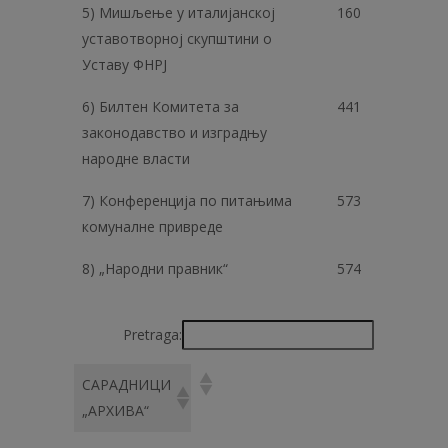
5) Мишљење у италијанској
160
уставотворној скупштини о
Уставу ФНРЈ
6) Билтен Комитета за
441
законодавство и изградњу
народне власти
7) Конференција по питањима
573
комуналне привреде
8) „Народни правник“
574
Pretraga:
САРАДНИЦИ
„АРХИВА“