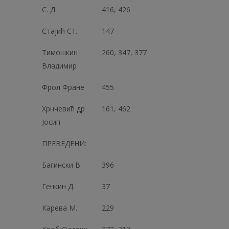
С. Д.
416, 426
Стајић Ст.
147
Тимошкин
260, 347, 377
Владимир
Фрол Фране
455
Хрнчевић др
161, 462
Јосип
ПРЕВЕДЕНИ:
Багински В.
396
Генкин Д.
37
Карева М.
229