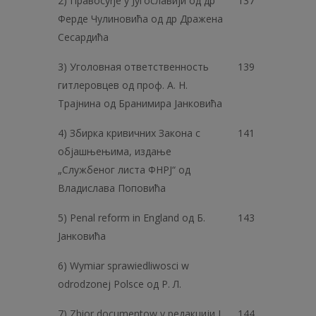
2) Правосуђе у Југославији од др
137
Ферде Чулиновића од др Дражена
Сесардића
3) Уголовная ответственность
139
гитлеровцев од проф. А. Н.
Трајнина од Бранимира Јанковића
4) Збирка кривичних Закона с
141
објашњењима, издање
„Службеног листа ФНРЈ“ од
Владислава Поповића
5) Penal reform in England од Б.
143
Јанковића
6) Wymiar sprawiedliwosci w
odrodzonej Polsce од P. Л.
7) Zbior documentow у редакцији J.
144