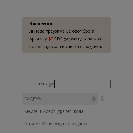
Напомена
Линк за преузимање овог броја
Архива у
PDF формату налази се
испод садржаја и списка сарадника.
Pretraga:
САДРЖАЈ
Књиге III новог (трећег) кола
(књиге LXII целокупног издања)