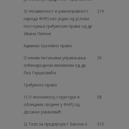
3) Независност и равноправност
219
народа ФНРЈ као један од услова
постојања грађанских права од др
Иванa Лапене
Административно право
О неким питањима управљања
29
опћенародном имовином од др
Леа Гершковића
Грађанско право
1) О економској структури и
58
облицима својине у ФНРЈ од
Десанке Јовановић
2) Тезе за предпројект Закона о
315