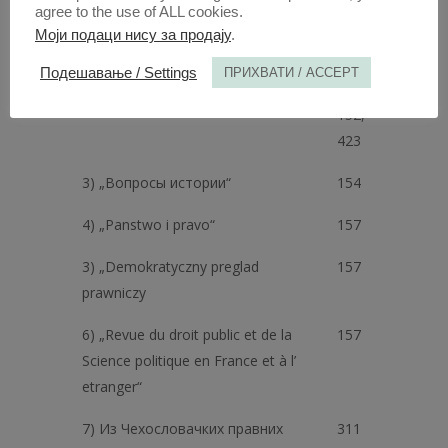
agree to the use of ALL cookies.
1) Большевик“ стр. 144, 145, 147,
Моји подаци нису за продају
.
З04, 306, 308, 309, 416, 421, 553
Подешавање / Settings
ПРИХВАТИ / ACCEPT
2) „Известия Академии наук СССР“
150,
152,
423
3) „Вопросы истории“
154
4) „Panstwo i pravo“
157
3) „Demokratyczny preglad
157
prawniczy
6) „Revue du droit public et de la
157
Science politique en France et à l’
etranger“
7) Из Чехословачких правних
311