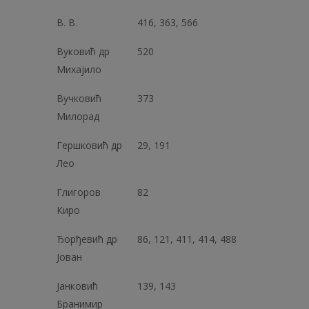
B. В.
416, 363, 566
Вуковић др
520
Михајило
Вучковић
373
Милорад
Гершковић др
29, 191
Лeo
Глигоров
82
Киро
Ђорђевић др
86, 121, 411, 414, 488
Јован
Јанковић
139, 143
Бранимир