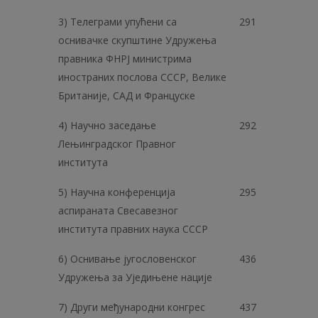
3) Телеграми упућени са
291
оснивачке скупштине Удружења
правника ФНРЈ министрима
иностраних послова СССР, Велике
Британије, САД и Француске
4) Научно заседање
292
Лењинградског Правног
института
5) Научна конференција
295
аспираната Свесавезног
института правних наука СССР
6) Оснивање југословенског
436
Удружења за Уједињене нације
7) Други међународни конгрес
437