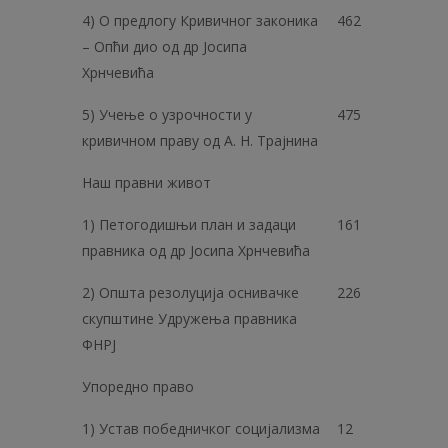
4) О предлогу Кривичног законика
462
– Опћи дио од др Јосипа
Хрнчевића
5) Учење о узрочности у
475
кривичном праву од А. Н. Трајнина
Наш правни живот
1) Петогодишњи план и задаци
161
правника од др Јосипа Хрнчевића
2) Општа резолуција оснивачке
226
скупштине Удружења правника
ФНРЈ
Упоредно право
1) Устав победничког социјализма
12