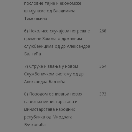
пословне тајне и економске
шпијунаже од Владимира
Тимошкина
6) Неколико случајева погрешне
268
примене Закона о државним
службеницима од др Александра
Балтића
7) Струке и звања у новом
364
Службеничком систему од др
Александра Балтића
8) Поводом оснивања нових
373
савезних министарстава и
министарстава народних
република од Миодрага
Вучковића