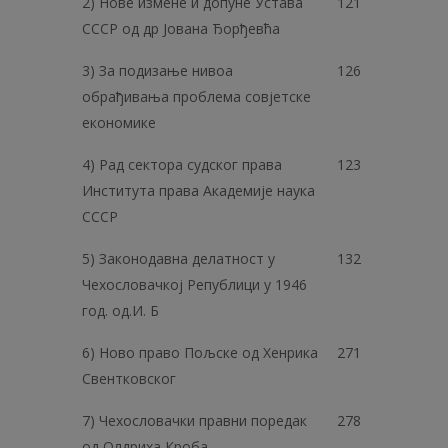
2) Нове измене и допуне Устава
121
СССР од др Јована Ђорђевћа
3) За подизање нивоа
126
обрађивања проблема совјетске
економике
4) Рад сектора судског права
123
Института права Академије наука
СССР
5) Законодавна делатност у
132
Чехословачкој Републици у 1946
год. од.И. Б
6) Ново право Пољске од Хенрика
271
Свентковског
7) Чехословачки правни поредак
278
од Олдриха Кроба