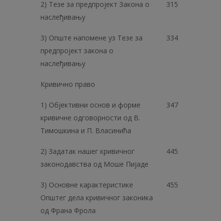
2) Тезе за предпројект Закона о
315
наслеђивању
3) Опште напомене уз Тезе за
334
предпројект закона о
наслеђивању
Кривично право
1) Објективни основ и форме
347
кривичне одговорности од В.
Тимошкина и П. Власинића
2) Задатак нашег кривичног
445
законодавства од Моше Пијаде
3) Основне карактеристике
455
Општег дела кривичног законика
од Франа Фрола