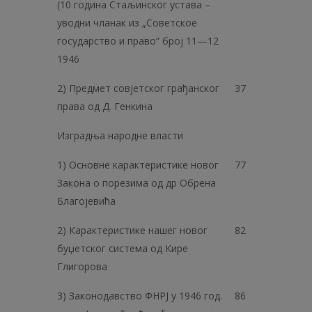
(10 година Стаљинског устава –
уводни чланак из „Советское
государство и право“ број 11—12
1946
2) Предмет совјетског грађанског
37
права од Д. Генкина
Изградња народне власти
1) Основне карактеристике новог
77
Закона о порезима од др Обрена
Благојевића
2) Карактеристике нашег новог
82
буџетског система од Кире
Глигорова
3) Законодавство ФНРЈ у 1946 год.
86