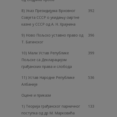
8) Указ Президијума Врховног
392
Совјета СССР о укидању смртне
казне у СССР од А. Н. Храјнина
9) Ново Пољско уставно право од
396
Т. Багинског
10) Мали Устав Републике
399
Пољске са Декларацијом
грађанских права и слобода
11) Устав Народне Републике
536
Албаније
Оцене и прикази
1) Теорија грађанског парничног
133
поступка од др М. Марковића