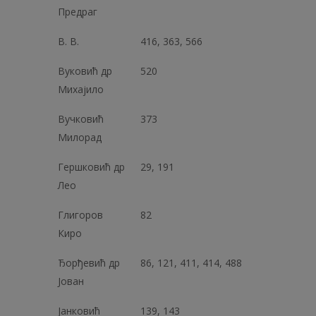
Предраг
B. В.
416, 363, 566
Вуковић др
520
Михајило
Вучковић
373
Милорад
Гершковић др
29, 191
Лeo
Глигоров
82
Киро
Ђорђевић др
86, 121, 411, 414, 488
Јован
Јанковић
139, 143