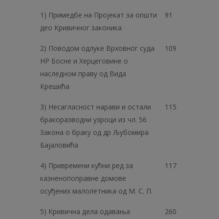
1) Примедбе на Пројекат за општи
91
део Кривичног законика
2) Поводом одлуке Врховног суда
109
НР Босне и Херцеговине о
наследном праву од Вида
Крешића
3) Несагласност нарави и остали
115
бракоразводни узроци из чл. 56
Закона о браку од др Љубомира
Бајаловића
4) Привремени кућни ред за
117
казненопоправне домове
осуђених малолетника од М. С. П.
5) Кривична дела одавања
260