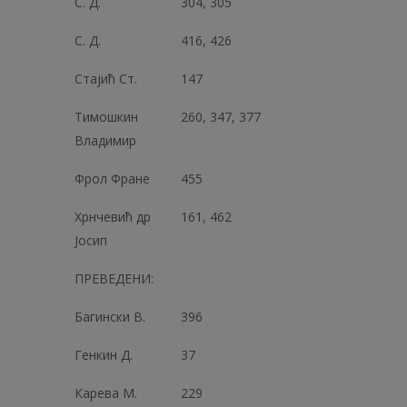
С. Д.
304, 305
С. Д.
416, 426
Стајић Ст.
147
Тимошкин
260, 347, 377
Владимир
Фрол Фране
455
Хрнчевић др
161, 462
Јосип
ПРЕВЕДЕНИ:
Багински В.
396
Генкин Д.
37
Карева М.
229