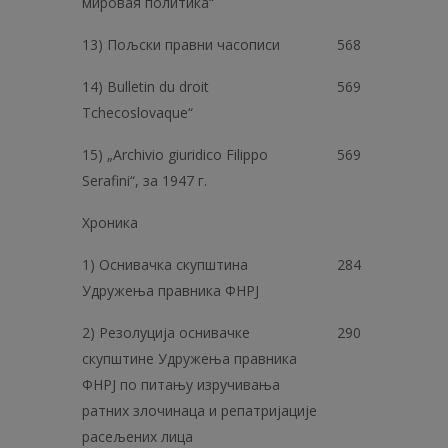
мировая политика“
13) Пољски правни часописи
568
14) Bulletin du droit
569
Tchecoslovaque“
15) „Archivio giuridico Filippo
569
Serafini“, за 1947 г.
Хроника
1) Оснивачка скупштина
284
Удружења правника ФНРЈ
2) Резолуција оснивачке
290
скупштине Удружења правника
ФНРЈ по питању изручивања
ратних злочинаца и репатријације
расељених лица