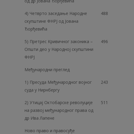
од др Јована Ђорђевића
4) Четврто заседање Народне
488
скупштине ФНРЈ од Јована
Ђорђевића
5) Претрес Кривичног законика –
496
Општи део у Народној скупштини
ФНРЈ
Међународни преглед
1) Пресуда Међународног војног
243
суда у Нирнбергу
2) Утицај Октобарске револуције
511
на развој међународног права од
др Ива Лапене
Ново право и правосуђе