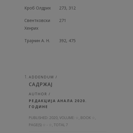
Кроб Олдрих
273, 312
Свентковски
271
Хенрих
Трајнин А. Н.
392, 475
ADDENDUM /
САДРЖАЈ
AUTHOR /
РЕДАКЦИЈА АНАЛА 2020.
ГОДИНЕ
PUBLISHED:
2020, VOLUME: ☆
, BOOK ☆,
PAGE(S) ☆ - ☆, TOTAL 7