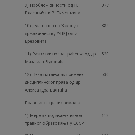
9) Проблем виности од П.
377
Власинића и В. Тимошкина
10) Један спор по Закону о
389
држављанству ФНРЈ од И.
Брезовића
11) Развитак права грађења од др
520
Михајила Вуковића
12) Нека питања из примене
530
дисциплинског права од др
Александра Балтића
Право иностраних земаља
1) Мере за подизање нивоа
118
правног образовања у ĆCCP