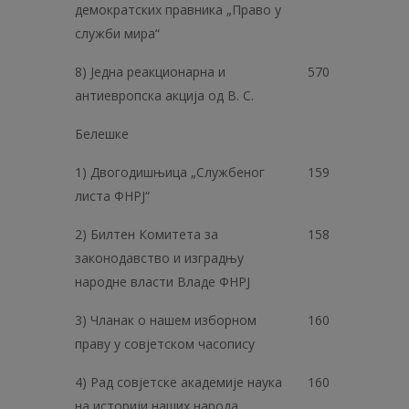
демократских правника „Право у
служби мира“
8) Једна реакционарна и
570
антиевропска акција од В. С.
Белешке
1) Двогодишњица „Службеног
159
листа ФНРЈ“
2) Билтен Комитета за
158
законодавство и изградњу
народне власти Владе ФНРЈ
3) Чланак о нашем изборном
160
праву у совјетском часопису
4) Рад совјетске академије наука
160
на историји наших народа