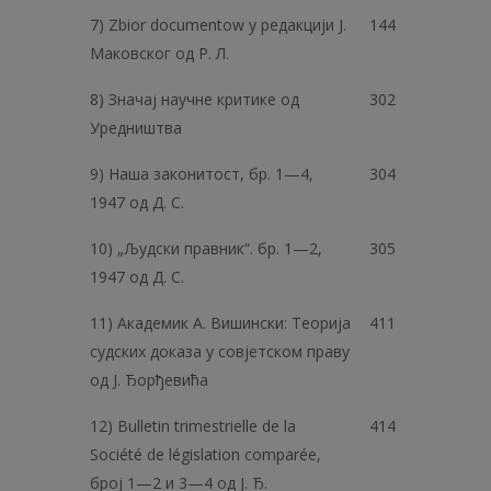
7) Zbior documentow у редакцији J.
144
Маковског од P. Л.
8) Значај научне критике од
302
Уредништва
9) Наша законитост, бр. 1—4,
304
1947 од Д. С.
10) „Људски правник“. бр. 1—2,
305
1947 од Д. С.
11) Академик А. Вишински: Теорија
411
судских доказа у совјетском праву
од Ј. Ђорђевића
12) Bulletin trimestrielle de la
414
Société de législation comparée,
број 1—2 и 3—4 од J. Ђ.