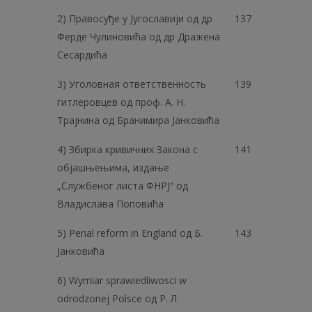
2) Правосуђе у Југославији од др
137
Ферде Чулиновића од др Дражена
Сесардића
3) Уголовная ответственность
139
гитлеровцев од проф. А. Н.
Трајнина од Бранимира Јанковића
4) Збирка кривичних Закона с
141
објашњењима, издање
„Службеног листа ФНРЈ“ од
Владислава Поповића
5) Penal reform in England од Б.
143
Јанковића
6) Wymiar sprawiedliwosci w
odrodzonej Polsce од P. Л.