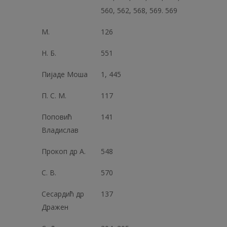
560, 562, 568, 569. 569
М.
126
Н. Б.
551
Пијаде Моша
1, 445
П. С. М.
117
Поповић
141
Владислав
Прокоп др А.
548
C. В.
570
Сесардић др
137
Дражен