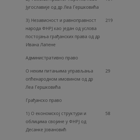
Југославије од др Леа Гершковића
3) Независност и равноправност
219
народа ФНРЈ као један од услова
постојања грађанских права од др
Иванa Лапене
Административно право
О неким питањима управљања
29
опћенародном имовином од др
Леа Гершковића
Грађанско право
1) О економској структури и
58
облицима својине у ФНРЈ од
Десанке Јовановић