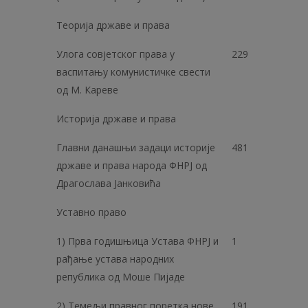
Теорија државе и права
Улога совјетског права у
229
васпитању комунистичке свести
од М. Кареве
Историја државе и права
Главни данашњи задаци историје
481
државе и права народа ФНРЈ од
Драгослава Јанковића
Уставно право
1) Прва годишњица Устава ФНРЈ и
1
рађање устава народних
република од Моше Пијаде
2) Темељи правног поретка нове
191