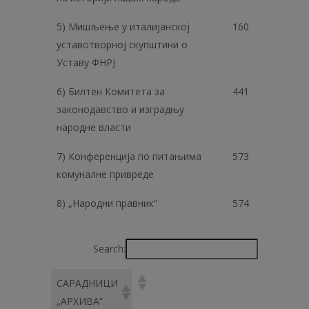
5) Мишљење у италијанској
160
уставотворној скупштини о
Уставу ФНРЈ
6) Билтен Комитета за
441
законодавство и изградњу
народне власти
7) Конференција по питањима
573
комуналне привреде
8) „Народни правник“
574
Search:
САРАДНИЦИ
„АРХИВА“