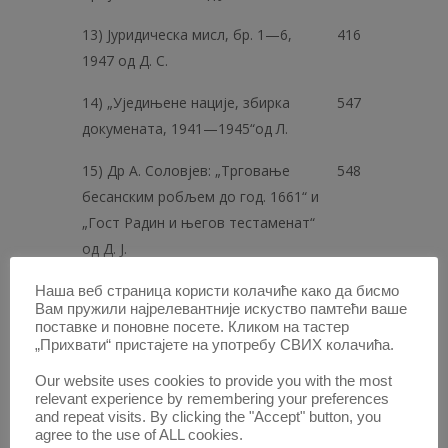
13) Јуридическа мисл, бр. 1—6,
416
1947 од Д. С.
14) „Уједињене нације, збирка
547
докумената, 1941—1945“од Л.
15) Др А. Соловјев: „Трговање
548
бесанским робљем до год. 1661“ и
„Гост Радин и његов тестаменат“
од Д. Ј.
16) Др А. Гахс: „Хисторијски
548
Наша веб страница користи колачиће како да бисмо
Вам пружили најрелевантније искуство памтећи ваше
развитак породице“ од др А.
поставке и поновне посете. Кликом на тастер
Прокоп
„Прихвати“ пристајете на употребу СВИХ колачића.
Our website uses cookies to provide you with the most
17) А. П. Климов: „Суштина
551
relevant experience by remembering your preferences
совјетске трговине“ од Б. Н.
and repeat visits. By clicking the "Accept" button, you
agree to the use of ALL cookies.