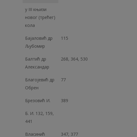
у III књизи
новог (трећег)
кола
Бајаловић др
115
Љубомир
Балтић др
268, 364, 530
Александар
Благојевић др
77
Обрен
Брезовић И.
389
Б. И. 132, 159,
441
Власинић
347, 377