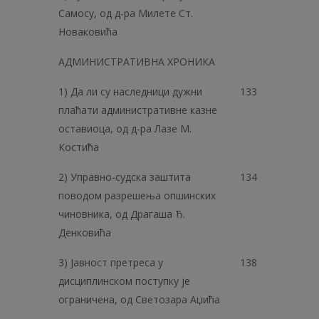
Самосу, од д-ра Милете Ст.
Новаковића
АДМИНИСТРАТИВНА ХРОНИКА
1) Да ли су наследници дужни
133
плаћати административне казне
оставиоца, од д-ра Лазе М.
Костића
2) Управно-судска заштита
134
поводом разрешења опшинских
чиновника, од Драгаша Ђ.
Денковића
3) Јавност претреса у
138
дисциплинском поступку је
ограничена, од Светозара Аџића