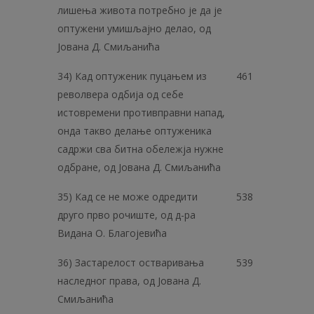
лишења живота потребно је да је
оптужени умишљајно делао, од
Јована Д. Смиљанића
34) Кад оптуженик пуцањем из
461
револвера одбија од себе
истовремени противправни напад,
онда такво делање оптуженика
садржи сва битна обележја нужне
одбране, од Јована Д. Смиљанића
35) Кад се не може одредити
538
друго прво рочиште, од д-ра
Видана О. Благојевића
36) Застарелост остваривања
539
наследног права, од Јована Д.
Смиљанића