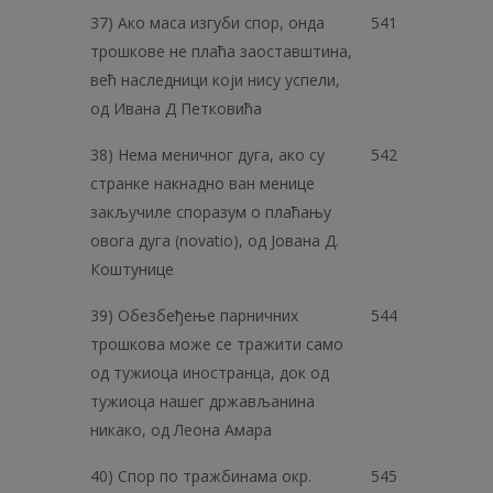
37) Ако маса изгуби спор, онда
541
трошкове не плаћа заоставштина,
већ наследници који нису успели,
од Ивана Д Петковића
38) Нема меничног дуга, ако су
542
странке накнадно ван менице
закључиле споразум о плаћању
овога дуга (novatio), од Јована Д.
Коштунице
39) Обезбеђење парничних
544
трошкова може се тражити само
од тужиоца иностранца, док од
тужиоца нашег држављанина
никако, од Леона Амара
40) Спор по тражбинама окр.
545