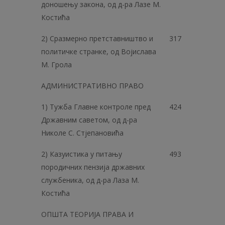
доношењу закона, од д-ра Лазе М.
Костића
2) Сразмерно претставништво и
317
политичке странке, од Војислава
М. Грола
АДМИНИСТРАТИВНО ПРАВО
1) Тужба Главне контроле пред
424
Државним саветом, од д-ра
Николе С. Стјепановића
2) Казуистика у питању
493
породичних пензија државних
службеника, од д-ра Лаза М.
Костића
ОПШТА ТЕОРИЈА ПРАВА И