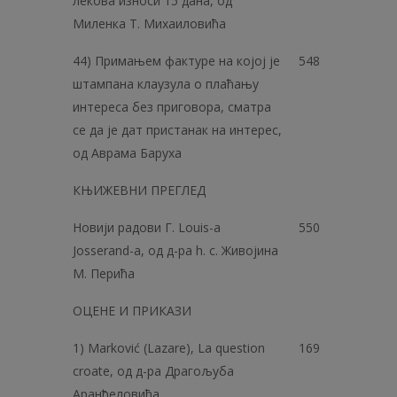
лекова износи 15 дана, од
Миленка Т. Михаиловића
44) Примањем фактуре на којој је
548
штампана клаузула о плаћању
интереса без приговора, сматра
се да је дат пристанак на интерес,
од Аврама Баруха
КЊИЖЕВНИ ПРЕГЛЕД
Новији радови Г. Louis-a
550
Josserand-a, од д-ра h. с. Живојина
М. Перића
ОЦЕНЕ И ПРИКАЗИ
1) Marković (Lazare), La question
169
croate, од д-ра Драгољуба
Аранђеловића