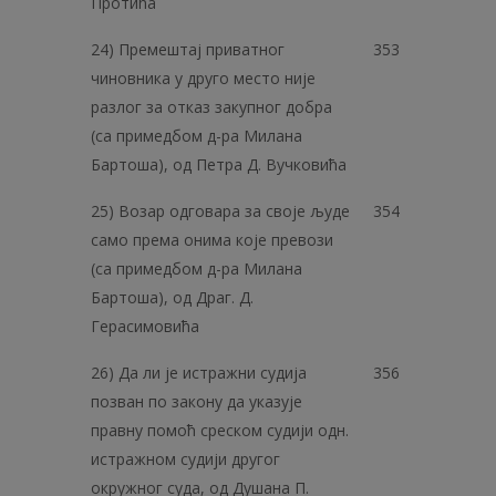
Протића
24) Премештај приватног
353
чиновника у друго место није
разлог за отказ закупног добра
(са примедбом д-ра Милана
Бартоша), од Петра Д. Вучковића
25) Возар одговара за своје људе
354
само према онима које превози
(са примедбом д-ра Милана
Бартоша), од Драг. Д.
Герасимовића
26) Да ли је истражни судија
356
позван по закону да указује
правну помоћ среском судији одн.
истражном судији другог
окружног суда, од Душана П.