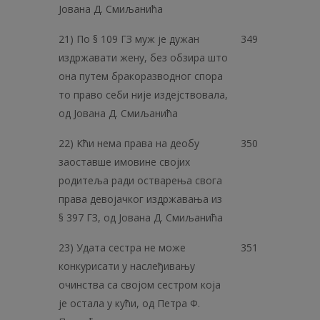
Јована Д. Смиљанића
21) По § 109 ГЗ муж је дужан
349
издржавати жену, без обзира што
она путем бракоразводног спора
то право себи није издејствовала,
од Јована Д. Смиљанића
22) Кћи нема права на деобу
350
заоставше имовине својих
родитеља ради остварења свога
права девојачког издржавања из
§ 397 ГЗ, од Јована Д. Смиљанића
23) Удата сестра не може
351
конкурисати у наслеђивању
очинства са својом сестром која
је остала у кући, од Петра Ф.