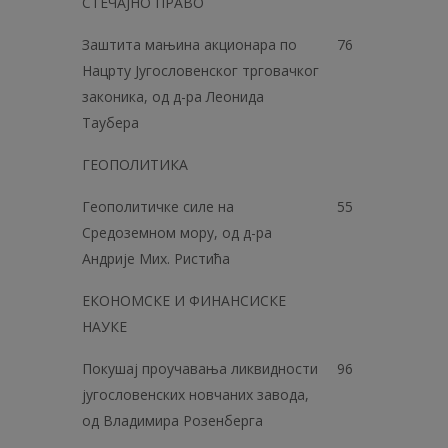
СТЕЧАЈНО ПРАВО
Заштита мањина акционара по
76
Нацрту Југословенског трговачког
законика, од д-ра Леонида
Таубера
ГЕОПОЛИТИКА
Геополитичке силе на
55
Средоземном мору, од д-ра
Андрије Мих. Ристића
ЕКОНОМСКЕ И ФИНАНСИСКЕ
НАУКЕ
Покушај проучавања ликвидности
96
југословенских новчаних завода,
од Владимира Розенберга