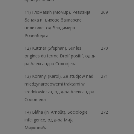
11) Гломазић (Момир), Ревизија
269
банака и њихове банкарске
политике, од Владимира
Розенберга
12) Kuttner (Sfephan), Sur les
270
origines du terme Droif positif, од д-
ра Александра Соловјева
13) Koranyi (Karol), Ze studjow nad
271
miedzynarodowemi traktami w
sredniowieczu, од д-ра Александра
Соловјева
14) Bláha (ln. Arnošt), Sociologie
272
infeligence, од д-ра Мија
Мирковића