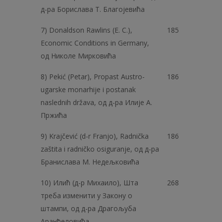
д-ра Борислава T. Благојевића
7) Donaldson Rawlins (Е. С.),
185
Economic Conditions in Germany,
од Николе Мирковића
8) Pekić (Petar), Propast Austro-
186
ugarske monarhije i postanak
naslednih država, од д-ра Илије A.
Пржића
9) Krajčević (d-r Franjo), Radnička
186
zaštita i radničko osiguranje, од д-ра
Бранислава M. Недељковића
10) Илић (д-р Михаило), Шта
268
треба изменити у Закону о
штампи, од д-ра Драгољуба
Аранђеловића