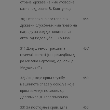
стране Државе на име уговорне
казне, од Јована В. Коштунице
30) Неправилно постављени
456
државни службеник има право на
награду за рад до поништења
акта, од Родољуба С. Конића
31) Допуштеност pactum-a
457
reservali dominii (са примедбом д-
ра Милана Бартоша), од Јовице Б.
Мијушковића
32) Лице које врши службу
459
машинисте спада у особље које
врши важније послове, од
Драгомира Д. Герасимовића
33) За постојање крив. дела
460