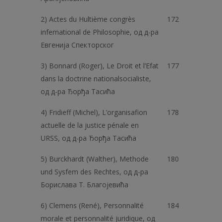
2) Actes du Hultième congrès
172
infernational de Philosophie, од д-ра
Евгенија Спекторског
3) Bonnard (Roger), Le Droit et l’Efat
177
dans la doctrine nationalsocialiste,
од д-ра Ђорђа Tacићa
4) Fridieff (Michel), L’organisafion
178
actuelle de la justice pénale en
URSS, од д-ра Ђорђа Тасића
5) Burckhardt (Walther), Methode
180
und Sysfem des Rechtes, од д-ра
Борислава Т. Благојевића
6) Clemens (René), Personnalité
184
morale et personnalité juridique, од