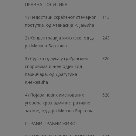
ПРАВНА ПОЛИТИКА
1) Недостаци скраћеног стечајног
113
поступка, од Атанасија Р. Јањића
2) Концентрација хипотеке, од д-
243
ра Милана Бартоша
3) Судска одлука у грађанским
326
споровима и њен одјек код
парничара, од Драгутина
Кнежевића
4) Појава нових именованих
528
уговора кроз административне
законе, од д-ра Милзна Бартоша
СТРАНИ ПРАВНИ ЖИВОТ