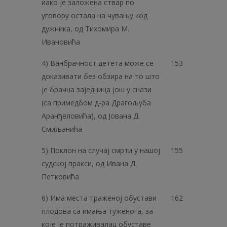
иако је заложена ствар по
уговору остала на чувању код
дужника, од Тихомира М.
Ивановића
4) Ванбрачност детета може се
153
доказивати без обзира на то што
је брачна заједница још у снази
(са примедбом д-ра Драгољуба
Аранђеловића), од Јована Д.
Смиљанића
5) Поклон на случај смрти у нашој
155
судској пракси, од Ивана Д.
Петковића
6) Има места траженој обустави
162
плодова са имања туженога, за
које је потраживалац обуставе