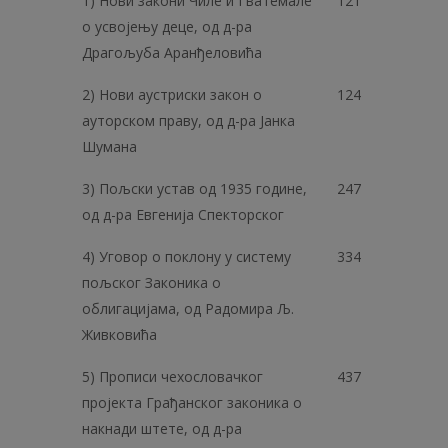
1) Нови закони Чиле и Гватемале
121
о усвојењу деце, од д-ра
Драгољуба Аранђеловића
2) Нови аустриски закон о
124
ауторском праву, од д-ра Јанка
Шумана
3) Пољски устав од 1935 године,
247
од д-ра Евгенија Спекторског
4) Уговор о поклону у систему
334
пољског Законика о
облигацијама, од Радомира Љ.
Живковића
5) Прописи чехословачког
437
пројекта Грађанског законика о
накнади штете, од д-ра