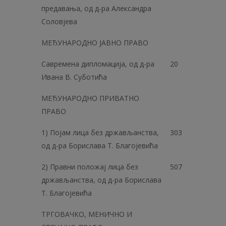
предавања, од д-ра Александра
Соловјева
МЕЂУНАРОДНО ЈАВНО ПРАВО
Савремена дипломација, од д-ра
20
Ивана В. Суботића
МЕЂУНАРОДНО ПРИВАТНО
ПРАВО
1) Појам лица без држављанства,
303
од д-ра Борислава Т. Благојевића
2) Правни положај лица без
507
држављанства, од д-ра Борислава
Т. Благојевића
ТРГОВАЧКО, МЕНИЧНО И