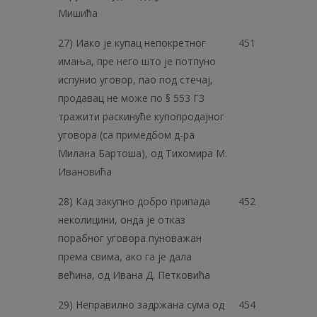
Мишића
27) Иако је купац непокретног
451
имања, пре него што је потпуно
испунио уговор, пао под стечај,
продавац не може по § 553 ГЗ
тражити раскинуће купопродајног
уговора (са примедбом д-ра
Милана Бартоша), од Тихомира М.
Ивановића
28) Кад закупно добро припада
452
неколицини, онда је отказ
порабног уговора пуноважан
према свима, ако га је дала
већина, од Ивана Д. Петковића
29) Неправилно задржана сума од
454