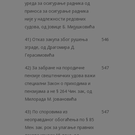
уреда за осигурање радника од
приноса за осигурање радника
није у надлежности редовних
судова, од Јовице Б. Мијушковића
41) Отказ закупа због рушења
546
зграде, од Драгомира Д.
Герасимовића
42) За забране на породичне
547
пензије свештеничких удова важи
специални Закон о приходима и
пензијама а не § 264 Чин. зак, од
Милорада М. Јовановића
43) По споровима из
547
неоправданог обогаћења по § 85
Мен. зак. рок за улагање правних