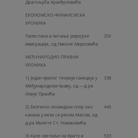
Драгољуба Аранђеловића
ЕКОНОМСКО-ФИНАНСИСКА
ХРОНИКА
Палестина и питање јеврејске
250
имиграције, од Николе Мирковића
МЕЂУНАРОДНО-ПРАВНА
ХРОНИКА
1) Један прилог теорији санкција у
338
Међународном праву, од —д-ра
Илије Пржића
2) Белгиско-холандски спор око
445
канала у вези са реком Масом, од
д-ра Милете Ст. Новаковића
3) Куле светиље на Криту и
533