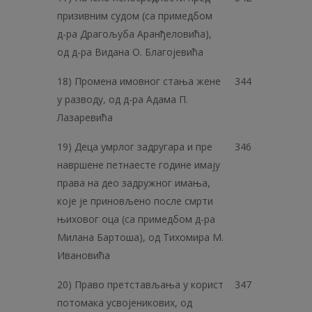
призивним судом (са примедбом
д-ра Драгољуба Аранђеловића),
од д-ра Видана О. Благојевића
18) Промена имовног стања жене
344
у разводу, од д-ра Адама П.
Лазаревића
19) Деца умрлог задругара и пре
346
навршене петнаесте године имају
права на део задружног имања,
које је приновљено после смрти
њиховог оца (са примедбом д-ра
Милана Бартоша), од Тихомира М.
Ивановића
20) Право претстављања у корист
347
потомака усвојеникових, од