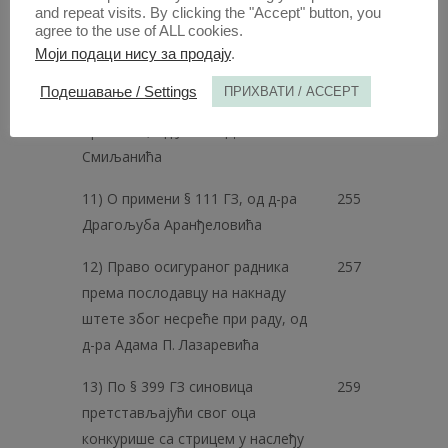
зак., од Јована Д. Смиљанића
and repeat visits. By clicking the "Accept" button, you
agree to the use of ALL cookies.
10) Прекорачење нужне одбране
167
Моји подаци нису за продају
.
учињено услед јаке
Подешавање / Settings
ПРИХВАТИ / ACCEPT
раздражености из § 24 од. III in fine
Крив. зак., од Јована Д.
Смиљанића
11) О примени § 111 ГЗ, од д-ра
255
Драгољуба Аранђеловића
12) Право осигураног радника
257
према послодавцу на накнаду
штете због несреће при раду, од
д-ра Адама П. Лазаревића
13) По § 399 ГЗ синовица
259
претстављајући свог оца
конкурише са стрицем у наслеђу