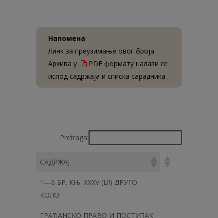
Напомена
Линк за преузимање овог броја
Архива у
PDF формату налази се
испод садржаја и списка сарадника.
Pretraga:
САДРЖАЈ
1—6 БР. КЊ. XXXV (Lll) ДРУГО
КОЛО
ГРАЂАНСКО ПРАВО И ПОСТУПАК