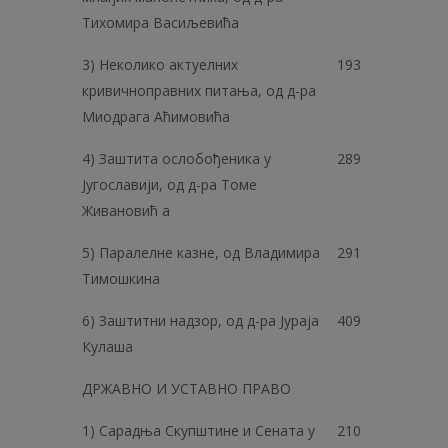
Тихомира Васиљевића
3) Неколико актуелних
193
кривичноправних питања, од д-ра
Миодрага Аћимовића
4) Заштита ослобођеника у
289
Југославији, од д-ра Томе
Живановић а
5) Паралелне казне, од Владимира
291
Тимошкина
6) Заштитни надзор, од д-ра Јураја
409
Кулаша
ДРЖАВНО И УСТАВНО ПРАВО
1) Сарадња Скупштине и Сената у
210