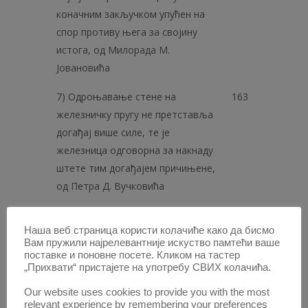
коначним закључком упућен на
спор противу њега за својину
истога, од Милорада М.
Јовановића
7) Одроњавање стене на
163
железничку пругу не претставља
догађај више силе, те је
железница одговорна за накнаду
штете тим догађајем причињене,
од Петра Д. Вучковића
8) Помоћник трговачког аташеа
165
Наша веб страница користи колачиће како да бисмо
једне стране државе ужива код
Вам пружили најрелевантније искуство памтећи ваше
нас право екстериториалности,
поставке и поновне посете. Кликом на тастер
„Прихвати“ пристајете на употребу СВИХ колачића.
од Петра Д. Вучковића
Our website uses cookies to provide you with the most
9) Примена прописа § 176 Крив,
166
relevant experience by remembering your preferences