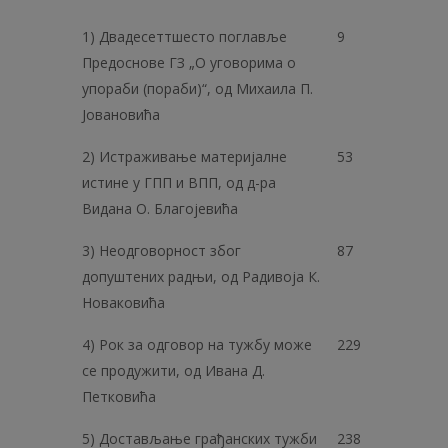
1) Двадесеттшесто поглавље
9
Предоснове ГЗ „О уговорима о
упораби (пораби)“, од Михаила П.
Јовановића
2) Истраживање материјалне
53
истине у ГПП и ВПП, од д-ра
Видана О. Благојевића
3) Неодговорност због
87
допуштених радњи, од Радивоја К.
Новаковића
4) Рок за одговор на тужбу може
229
се продужити, од Ивана Д.
Петковића
5) Достављање грађанских тужби
238