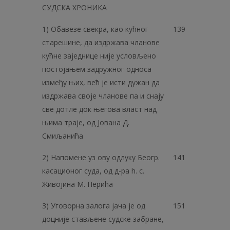
СУДСКА ХРОНИКА
1) Обавезе свекра, као кућног
139
старешине, да издржава чланове
кућне заједнице није условљено
постојањем задружног односа
између њих, већ је исти дужан да
издржава своје чланове па и снају
све дотле док његова власт над
њима траје, од Јована Д.
Смиљанића
2) Напомене уз ову одлуку Беогр.
141
касационог суда, од д-ра h. с.
Живојина М. Перића
3) Уговорна залога јача је од
151
доцније стављене судске забране,