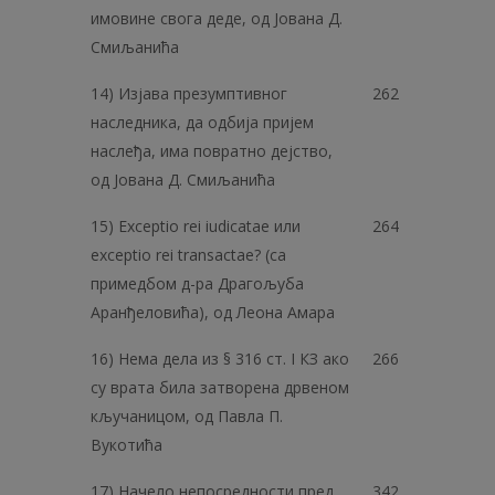
имовине свога деде, од Јована Д.
Смиљанића
14) Изјава презумптивног
262
наследника, да одбија пријем
наслеђа, има повратно дејство,
од Јована Д. Смиљанића
15) Exceptio rei iudicatae или
264
exceptio rei transactae? (ca
примедбом д-ра Драгољуба
Аранђеловића), од Леона Амара
16) Нема дела из § 316 ст. I КЗ ако
266
су врата била затворена дрвеном
кључаницом, од Павла П.
Вукотића
17) Начело непосредности пред
342