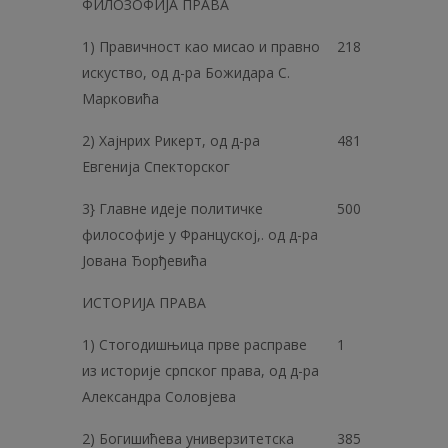
ФИЛОЗОФИЈА ПРАВА
1) Правичност као мисао и правно
218
искуство, од д-ра Божидара С.
Марковића
2) Хајнрих Рикерт, од д-ра
481
Евгенија Спекторског
3} Главне идеје политичке
500
философије у Француској,. од д-ра
Јована Ђорђевића
ИСТОРИЈА ПРАВА
1) Стогодишњица прве расправе
1
из историје српског права, од д-ра
Александра Соловјева
2) Богишићева универзитетска
385