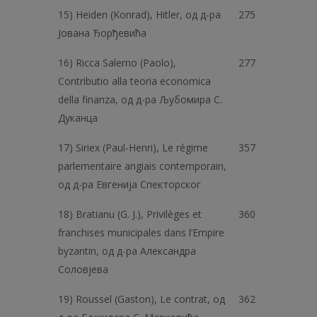
15) Heiden (Konrad), Hitler, од д-ра
275
Јована Ђорђевића
16) Ricca Salerno (Paolo),
277
Contributio alla teoria economica
della finanza, од д-ра Љубомира C.
Дуканца
17) Siriex (Paul-Henri), Le régime
357
parlementaire angiais contemporain,
од д-ра Евгенија Спекторског
18) Bratianu (G. J.), Privilèges et
360
franchises municipales dans l’Empire
byzantin, од д-ра Александра
Соловјева
19) Roussel (Gaston), Le contrat, од
362