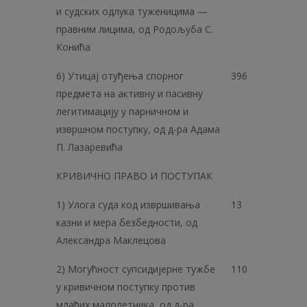
и судских одлука туженицима —
правним лицима, од Родољуба С.
Конића
6) Утицај отуђења спорног
396
предмета на активну и пасивну
легитимацију у парничном и
извршном поступку, од д-ра Адама
П. Лазаревића
КРИВИЧНО ПРАВО И ПОСТУПАК
1) Улога суда код извршивања
13
казни и мера безбедности, од
Александра Маклецова
2) Могућност супсидијерне тужбе
110
у кривичном поступку против
млађих малолетника, од д-ра