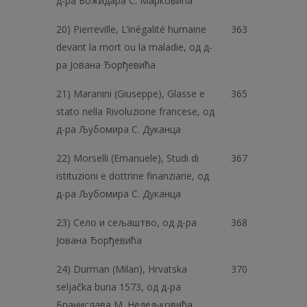
д-ра Божидара C. Марковића
20) Pierreville, L’inégalité humaine
363
devant la mort ou la maladie, од д-
ра Јована Ђорђевића
21) Maranini (Giuseppe), Glasse e
365
stato nella Rivoluzione francese, од
д-ра Љубомира C. Дуканца
22) Morselli (Emanuele), Studi di
367
istituzioni e dottrine finanziarie, од
д-ра Љубомира C. Дуканца
23) Село и сељаштво, од д-ра
368
Јована Ђорђевића
24) Durman (Milan), Hrvatska
370
seljačka buna 1573, од д-ра
Бранислава М. Недељковића