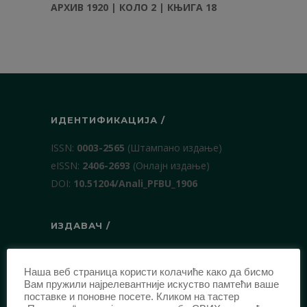
АРХИВ 1920 | КОЛО 2 | КЊИГА 18
ИДЕНТИФИКАЦИЈА /
ISSN:
0003-2565
(Штампано издање)
еISSN:
2406-2693
(Онлајн издање)
DOI:
10.51204/Anali_PFBU_1906
ИЗДАВАЧ /
Правни факултет Универзитета у
Београду
Наша веб страница користи колачиће како да бисмо
Вам пружили најрелевантније искуство памтећи ваше
Булевар краља Александра 67
поставке и поновне посете. Кликом на тастер
11000 Београд