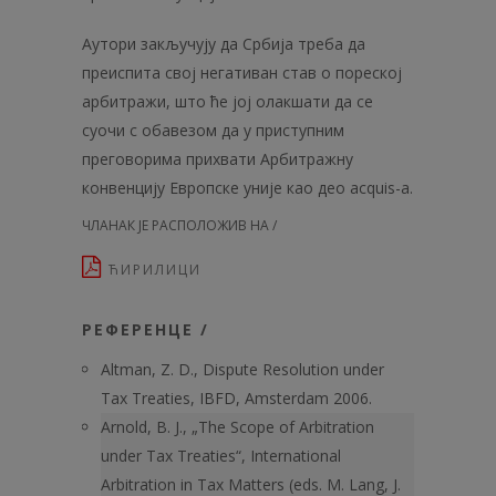
Аутори закључују да Србија треба да
преиспита свој негативан став о пореској
арбитражи, што ће јој олакшати да се
суочи с обавезом да у приступним
преговорима прихвати Арбитражну
конвенцију Европске уније као део acquis-a.
ЧЛАНАК ЈЕ РАСПОЛОЖИВ НА /
ЋИРИЛИЦИ
РЕФЕРЕНЦЕ /
Altman, Z. D., Dispute Resolution under
Tax Treaties, IBFD, Amsterdam 2006.
Arnold, B. J., „The Scope of Arbitration
under Tax Treaties“, International
Arbitration in Tax Matters (eds. M. Lang, J.