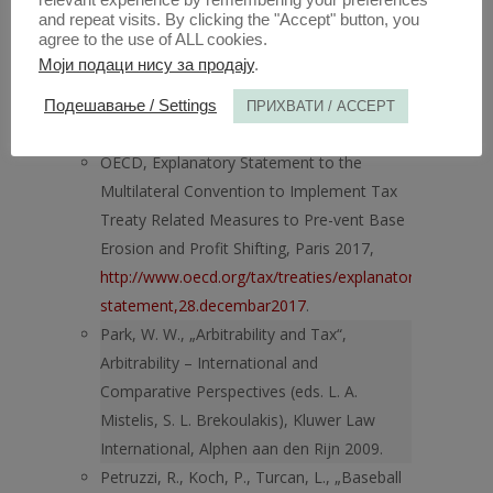
Mechanisms More Effective, Action 14 –
and repeat visits. By clicking the "Accept" button, you
agree to the use of ALL cookies.
2015 Final Report, Paris 2015.
Моји подаци нису за продају
.
OECD, Model Tax Convention on Income
and on Capital: Condensed Version 2017,
Подешавање / Settings
ПРИХВАТИ / ACCEPT
Paris 2017.
OECD, Explanatory Statement to the
Multilateral Convention to Implement Tax
Treaty Related Measures to Pre-vent Base
Erosion and Profit Shifting, Paris 2017,
http://www.oecd.org/tax/treaties/explanatory-
statement,28.decembar2017
.
Park, W. W., „Arbitrability and Tax“,
Arbitrability – International and
Comparative Perspectives (eds. L. A.
Mistelis, S. L. Brekoulakis), Kluwer Law
International, Alphen aan den Rijn 2009.
Petruzzi, R., Koch, P., Turcan, L., „Baseball