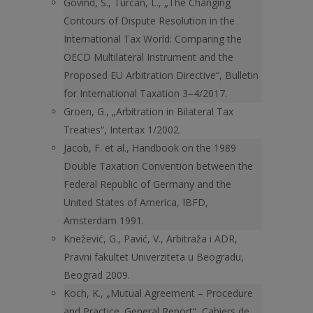
Govind, S., Turcan, L., „The Changing
Contours of Dispute Resolution in the
International Tax World: Comparing the
OECD Multilateral Instrument and the
Proposed EU Arbitration Directive“, Bulletin
for International Taxation 3–4/2017.
Groen, G., „Arbitration in Bilateral Tax
Treaties“, Intertax 1/2002.
Jacob, F. et al., Handbook on the 1989
Double Taxation Convention between the
Federal Republic of Germany and the
United States of America, IBFD,
Amsterdam 1991.
Knežević, G., Pavić, V., Arbitraža i ADR,
Pravni fakultet Univerziteta u Beogradu,
Beograd 2009.
Koch, K., „Mutual Agreement – Procedure
and Practice. General Report“, Cahiers de