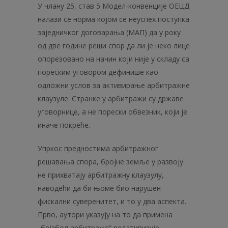
У члану 25, став 5 Модел-конвенције ОЕЦД
налази се норма којом се неуспех поступка
заједничког договарања (МАП) да у року
од две године реши спор да ли је неко лице
опорезовано на начин који није у складу са
пореским уговором дефинише као
одложни услов за активирање арбитражне
клаузуле. Странке у арбитражи су државе
уговорнице, а не порески обвезник, који је
иначе покреће.
Упркос предностима арбитражног
решавања спора, бројне земље у развоју
не прихватају арбитражну клаузулу,
наводећи да би њоме био нарушен
фискални суверенитет, и то у два аспекта.
Прво, аутори указују на то да примена
„бејзбол арбитраже“ релативизује