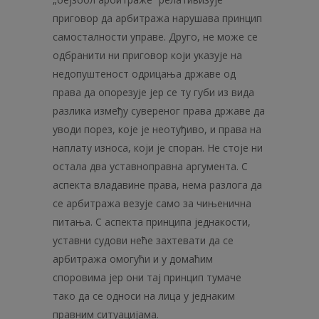
приговор да арбитража нарушава принцип
самосталности управе. Друго, не може се
одбранити ни приговор који указује на
недопуштеност одрицања државе од
права да опорезује јер се ту губи из вида
разлика између сувереног права државе да
уводи порез, које је неотуђиво, и права на
наплату износа, који је споран. Не стоје ни
остала два уставноправна аргумента. С
аспекта владавине права, нема разлога да
се арбитража везује само за чињенична
питања. С аспекта принципа једнакости,
уставни судови неће захтевати да се
арбитража омогући и у домаћим
споровима јер они тај принцип тумаче
тако да се односи на лица у једнаким
правним ситуацијама.