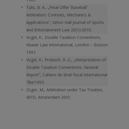
Tulis, B. A., „Final-Offer ‘Baseball’
Arbitration: Contexts, Mechanics &
Applications“, Seton Hall Journal of Sports
and Entertainment Law 20(1)/2010.
Vogel, K., Double Taxation Conventions,
Kluwer Law International, London – Boston
1997.
Vogel, K., Prokisch, R. G., „Interpretation of
Double Taxation Conventions. General
Report“, Cahiers de droit fiscal international
78a/1993.
Züger, M., Arbitration under Tax Treaties,
IBFD, Amsterdam 2001.