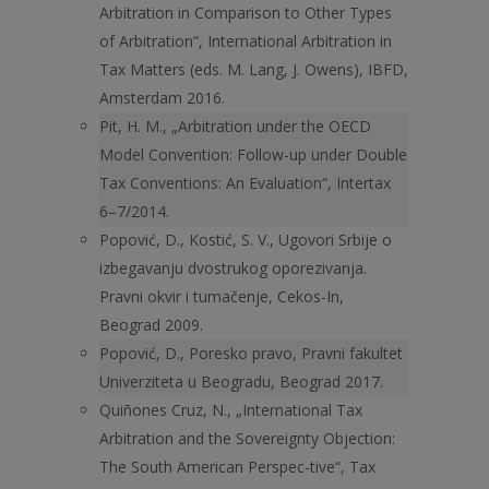
Arbitration in Comparison to Other Types
of Arbitration“, International Arbitration in
Tax Matters (eds. M. Lang, J. Owens), IBFD,
Amsterdam 2016.
Pit, H. M., „Arbitration under the OECD
Model Convention: Follow-up under Double
Tax Conventions: An Evaluation“, Intertax
6–7/2014.
Popović, D., Kostić, S. V., Ugovori Srbije o
izbegavanju dvostrukog oporezivanja.
Pravni okvir i tumačenje, Cekos-In,
Beograd 2009.
Popović, D., Poresko pravo, Pravni fakultet
Univerziteta u Beogradu, Beograd 2017.
Quiñones Cruz, N., „International Tax
Arbitration and the Sovereignty Objection:
The South American Perspec-tive“, Tax