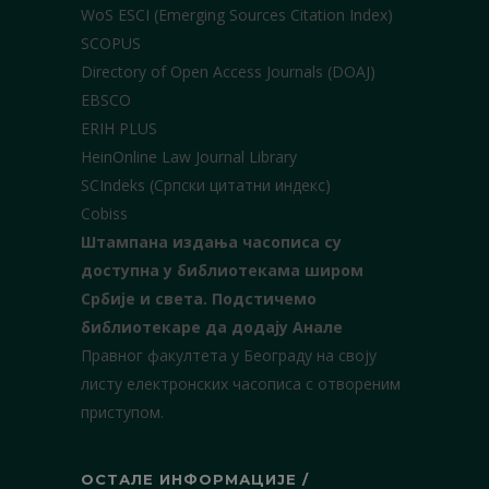
WoS ESCI (Emerging Sources Citation Index)
SCOPUS
Directory of Open Access Journals (DOAJ)
EBSCO
ERIH PLUS
HeinOnline Law Journal Library
SCIndeks (Српски цитатни индекс)
Cobiss
Штампана издања часописа су
доступна у библиотекама широм
Србије и света.
Подстичемо
библиотекаре да додају Анале
Правног факултета у Београду на своју
листу електронских часописа с отвореним
приступом.
ОСТАЛЕ ИНФОРМАЦИЈЕ /