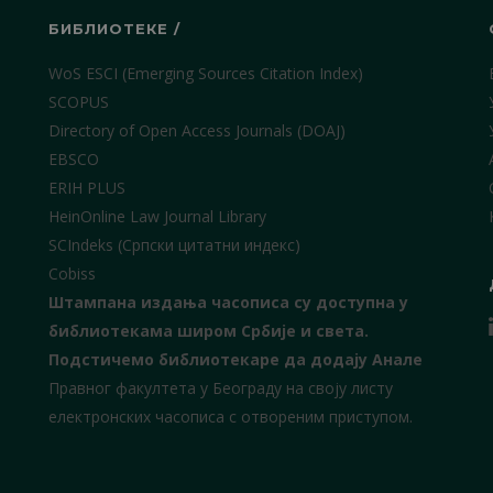
БИБЛИОТЕКЕ /
WoS ESCI (Emerging Sources Citation Index)
SCOPUS
Directory of Open Access Journals (DOAJ)
EBSCO
ERIH PLUS
HeinOnline Law Journal Library
SCIndeks (Српски цитатни индекс)
Cobiss
Штампана издања часописа су доступна у
библиотекама широм Србије и света.
Подстичемо библиотекаре да додају Анале
Правног факултета у Београду на своју листу
електронских часописа с отвореним приступом.