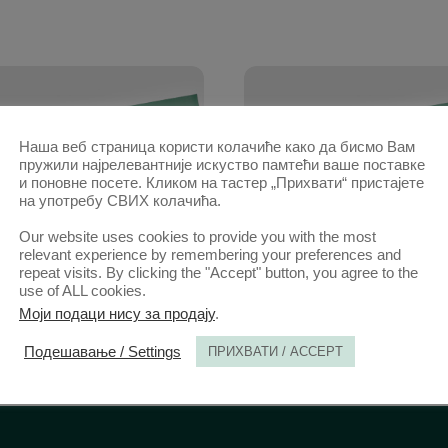
Наша веб страница користи колачиће како да бисмо Вам
пружили најрелевантније искуство памтећи ваше поставке
и поновне посете. Кликом на тастер „Прихвати“ пристајете
на употребу СВИХ колачића.
Our website uses cookies to provide you with the most
relevant experience by remembering your preferences and
repeat visits. By clicking the "Accept" button, you agree to the
984 | ВОЛ 32 | 3-4
АНAЛИ 1984 | ВОЛ 32 | 5
use of ALL cookies.
Моји подаци нису за продају
.
Подешавање / Settings
ПРИХВАТИ / ACCEPT