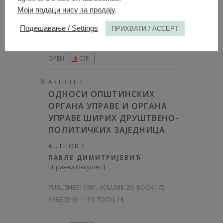
Моји подаци нису за продају
.
PUBLISHED:
1981, VOLUME: 29
, BOOK 1/2,
Подешавање / Settings
ПРИХВАТИ / ACCEPT
PAGE(S) 81 - 91, TOTAL 11
OPEN
CIR
ARTICLE /
ОДНОСИ ОПШТИНСКИХ
ОРГАНА УПРАВЕ И ОРГАНА
УПРАВЕ ШИРИХ ДРУШТВЕНО-
ПОЛИТИЧКИХ ЗАЈЕДНИЦА
AUTHOR /
ПАВЛЕ ДИМИТРИЈЕВИЋ
[
Правни факултет
]
PUBLISHED:
1981, VOLUME: 29
, BOOK 1/2,
PAGE(S) 93 - 110, TOTAL 18