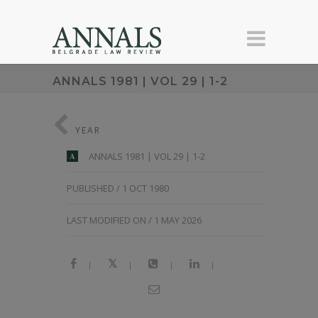
ANNALS 1981 | VOL 29 | 1-2
YEAR
ANNALS 1981 | VOL 29 | 1-2
A
PUBLISHED / 1 OCT 1980
LAST MODIFIED ON / 1 MAY 2026
|
|
|
|