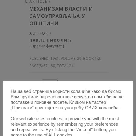
ARTICLE /
МЕХАНИЗАМ ВЛАСТИ И
САМОУПРАВЉАЊА У
ОПШТИНИ
AUTHOR /
ПАВЛЕ НИКОЛИЋ
[
Правни факултет
]
PUBLISHED:
1981, VOLUME: 29
, BOOK 1/2,
PAGE(S) 57 - 80, TOTAL 24
OPEN
CIR
Наша веб страница користи колачиће како да бисмо
Вам пружили најрелевантније искуство памтећи ваше
ARTICLE /
поставке и поновне посете. Кликом на тастер
КОНТРОЛА ЛОКАЛНИХ
„Прихвати“ пристајете на употребу СВИХ колачића.
КОЛЕКТИВИТЕТА
Our website uses cookies to provide you with the most
AUTHOR /
relevant experience by remembering your preferences
JEAN-EMILE VIE
and repeat visits. By clicking the "Accept" button, you
[
Привредно-рачунски суд
]
agree to the use of ALL cookies.