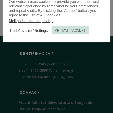
Our website uses cookies to provide you with the most
relevant experience by remembering your preferences
and repeat visits. By clicking the "Accept" button, you
ANALI 1955 | VOL 3 | 4
agree to the use of ALL cookies.
Moji podaci nisu za prodaju
.
Podešavanje / Settings
PRIHVATI / ACCEPT
IDENTIFIKACIJA /
ISSN:
0003-2565
(Štampano izdanje)
eISSN:
2406-2693
(Onlajn izdanje)
DOI:
10.51204/Anali_PFBU_1906
IZDAVAČ /
Pravni fakultet Univerziteta u Beogradu
Bulevar kralja Aleksandra 67