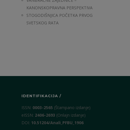
VANBRAČNE ZAJEDNICE –
KANONSKOPRAVNA PERSPEKTIVA
STOGODIŠNJICA POČETKA PRVOG
SVETSKOG RATA
IDENTIFIKACIJA /
ISSN:
0003-2565
(Štampano izdanje)
eISSN:
2406-2693
(Onlajn izdanje)
DOI:
10.51204/Anali_PFBU_1906