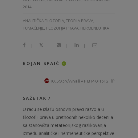
2014
ANALITIČKA FILOZOFIJA, TEORIJA PRAVA,
TUMAČENJE, FILOZOFIJA PRAVA, HERMENEUTIKA
|
|
|
|
BOJAN SPAIĆ
ID
10.5937/AnaliPFB1401131S
SAŽETAK /
U radu se izlažu osnovni pravci razvoja u
filozofiji prava u prethodnih nekoliko decenija
sa stanovišta metateorijskog razlikovanja
između analitičke i hermeneutičke perspektive