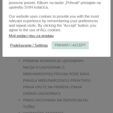
NA POSTAVLJANJE PITANJA
ponovne posete. Klikom na taster „Prihvati“ pristajete na
upotrebu SVIH kolačića.
TELEVIZIJSKI FORMATI KAO
(NE)ZAŠTIĆENA INTELEKTUALNA DOBRA
Our website uses cookies to provide you with the most
relevant experience by remembering your preferences
VREDNOSNA USMERENOST PRAVA
and repeat visits. By clicking the "Accept" button, you
NASPRAM PRAVNOG POZITIVIZMA
agree to the use of ALL cookies.
O USTAVNOSTI IZVRŠENJA POTRAŽIVANJA
Moji podaci nisu za prodaju
.
PUTEM PRIVATNIH IZVRŠITELJA
Podešavanje / Settings
PRIHVATI / ACCEPT
POLITIČKI IDENTITET ATINE I
ARHITEKTURA AKROPOLJA
PRIMENA KONVENCIJE UJEDINJENIH
NACIJA O UGOVORIMA O
MEĐUNARODNOJ PRODAJI ROBE KADA
PRAVILA MEĐUNARODNOG PRIVATNOG
PRAVA UPUTE NA PRIMENU PRAVA
DRŽAVE-UGOVORNICE
PRAVO AKCIONARA NA INDIVIDUALNU
TUŽBU