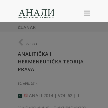
ČLANAK
SVESKA
ANALITIČKA I
HERMENEUTIČKA TEORIJA
PRAVA
30. APR. 2014.
ANALI 2014 | VOL 62 | 1
A
2014-ČLANCI
,
ANALI 62–1-ČLANCI
,
SVI ČLANCI OD