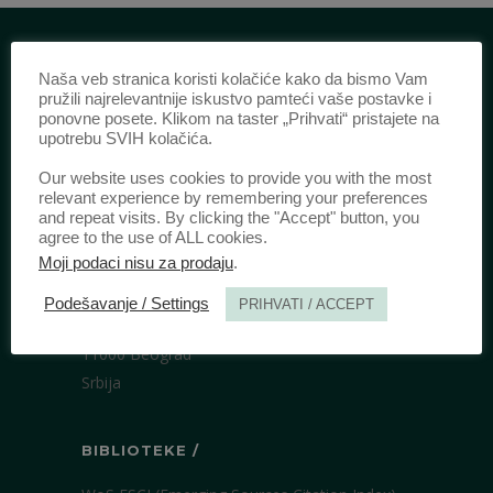
Naša veb stranica koristi kolačiće kako da bismo Vam
IDENTIFIKACIJA /
pružili najrelevantnije iskustvo pamteći vaše postavke i
ponovne posete. Klikom na taster „Prihvati“ pristajete na
ISSN:
0003-2565
(Štampano izdanje)
upotrebu SVIH kolačića.
eISSN:
2406-2693
(Onlajn izdanje)
Our website uses cookies to provide you with the most
DOI:
10.51204/Anali_PFBU_1906
relevant experience by remembering your preferences
and repeat visits. By clicking the "Accept" button, you
agree to the use of ALL cookies.
IZDAVAČ /
Moji podaci nisu za prodaju
.
Pravni fakultet Univerziteta u Beogradu
Podešavanje / Settings
PRIHVATI / ACCEPT
Bulevar kralja Aleksandra 67
11000 Beograd
Srbija
BIBLIOTEKE /