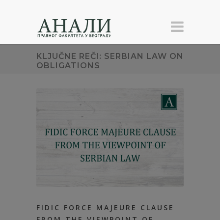
KLJUČNE REČI: SERBIAN LAW ON
OBLIGATIONS
FIDIC FORCE MAJEURE CLAUSE
FROM THE VIEWPOINT OF