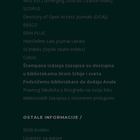
WoS ESCI (Emerging Sources Citation Index)
SCOPUS
Directory of Open Access Journals (DOAJ)
EBSCO
ERIH PLUS
HeinOnline Law Journal Library
SCIndeks (Srpski citatni indeks)
Cobiss
Štampana izdanja časopisa su dostupna
u bibliotekama širom Srbije i sveta.
Podstičemo bibliotekare da dodaju Anale
Pravnog fakulteta u Beogradu na svoju listu
elektronskih časopisa s otvorenim pristupom.
OSTALE INFORMACIJE /
Etički kodeks
Uputstvo za autore