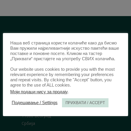
ИДЕНТИФИКАЦИЈА /
Наша веб страница користи колачиће како да бисмо
ISSN:
0003-2565
(Штампано издање)
Вам пружили најрелевантније искуство памтећи ваше
поставке и поновне посете. Кликом на тастер
еISSN:
2406-2693
(Онлајн издање)
„Прихвати“ пристајете на употребу СВИХ колачића.
DOI:
10.51204/Anali_PFBU_1906
Our website uses cookies to provide you with the most
relevant experience by remembering your preferences
and repeat visits. By clicking the "Accept" button, you
ИЗДАВАЧ /
agree to the use of ALL cookies.
Моји подаци нису за продају
.
Правни факултет Универзитета у
Београду
Подешавање / Settings
ПРИХВАТИ / ACCEPT
Булевар краља Александра 67
11000 Београд
Србија