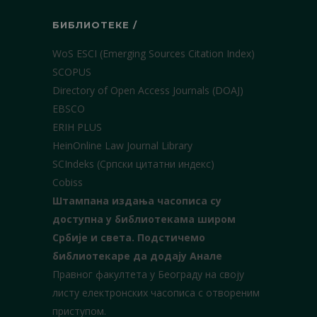
БИБЛИОТЕКЕ /
WoS ESCI (Emerging Sources Citation Index)
SCOPUS
Directory of Open Access Journals (DOAJ)
EBSCO
ERIH PLUS
HeinOnline Law Journal Library
SCIndeks (Српски цитатни индекс)
Cobiss
Штампана издања часописа су
доступна у библиотекама широм
Србије и света.
Подстичемо
библиотекаре да додају Анале
Правног факултета у Београду на своју
листу електронских часописа с отвореним
приступом.