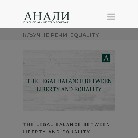
КЉУЧНЕ РЕЧИ: EQUALITY
THE LEGAL BALANCE BETWEEN
LIBERTY AND EQUALITY