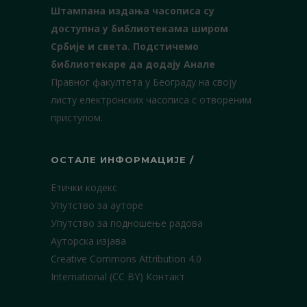
Штампана издања часописа су
доступна у библиотекама широм
Србије и света.
Подстичемо
библиотекаре да додају Анале
Правног факултета у Београду на своју
листу електронских часописа с отвореним
приступом.
ОСТАЛЕ ИНФОРМАЦИЈЕ /
Етички кодекс
Упутство за ауторе
Упутство за подношење радова
Ауторска изјава
Creative Commons Attribution 4.0
International (CC BY)
Контакт