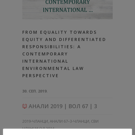
FROM EQUALITY TOWARDS
EQUITY AND DIFFERENTIATED
RESPONSIBILITIES: A
CONTEMPORARY
INTERNATIONAL
ENVIRONMENTAL LAW
PERSPECTIVE
30. СЕП. 2019.
АНАЛИ 2019 | ВОЛ 67 | 3
2019-ЧЛАНЦИ
,
АНАЛИ 67–3-ЧЛАНЦИ
,
СВИ
ЧЛАНЦИ ОД 2014