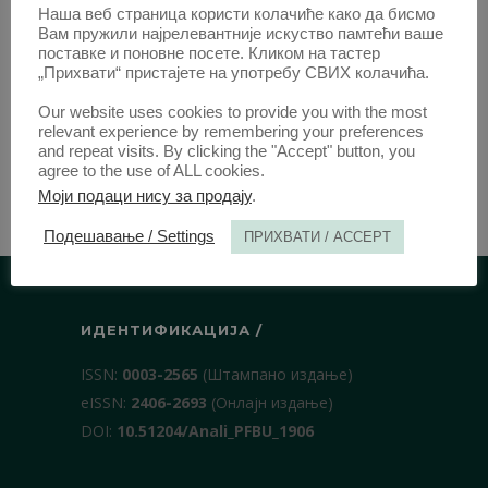
Наша веб страница користи колачиће како да бисмо
Вам пружили најрелевантније искуство памтећи ваше
поставке и поновне посете. Кликом на тастер
„Прихвати“ пристајете на употребу СВИХ колачића.
Our website uses cookies to provide you with the most
relevant experience by remembering your preferences
and repeat visits. By clicking the "Accept" button, you
agree to the use of ALL cookies.
Моји подаци нису за продају
.
Подешавање / Settings
ПРИХВАТИ / ACCEPT
ИДЕНТИФИКАЦИЈА /
ISSN:
0003-2565
(Штампано издање)
еISSN:
2406-2693
(Онлајн издање)
DOI:
10.51204/Anali_PFBU_1906