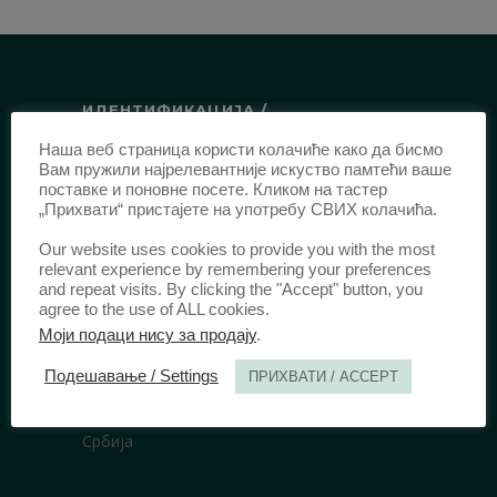
ИДЕНТИФИКАЦИЈА /
Наша веб страница користи колачиће како да бисмо
ISSN:
0003-2565
(Штампано издање)
Вам пружили најрелевантније искуство памтећи ваше
еISSN:
2406-2693
(Онлајн издање)
поставке и поновне посете. Кликом на тастер
„Прихвати“ пристајете на употребу СВИХ колачића.
DOI:
10.51204/Anali_PFBU_1906
Our website uses cookies to provide you with the most
relevant experience by remembering your preferences
ИЗДАВАЧ /
and repeat visits. By clicking the "Accept" button, you
agree to the use of ALL cookies.
Правни факултет Универзитета у
Моји подаци нису за продају
.
Београду
Подешавање / Settings
ПРИХВАТИ / ACCEPT
Булевар краља Александра 67
11000 Београд
Србија