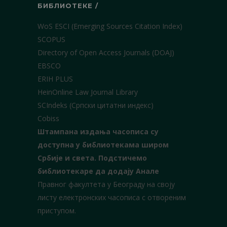
БИБЛИОТЕКЕ /
WoS ESCI (Emerging Sources Citation Index)
SCOPUS
Directory of Open Access Journals (DOAJ)
EBSCO
ERIH PLUS
HeinOnline Law Journal Library
SCIndeks (Српски цитатни индекс)
Cobiss
Штампана издања часописа су
доступна у библиотекама широм
Србије и света.
Подстичемо
библиотекаре да додају Анале
Правног факултета у Београду на своју
листу електронских часописа с отвореним
приступом.