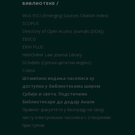
БИБЛИОТЕКЕ /
WoS ESCI (Emerging Sources Citation Index)
SCOPUS
Directory of Open Access Journals (DOAJ)
EBSCO
ERIH PLUS
HeinOnline Law Journal Library
SCIndeks (Српски цитатни индекс)
Cobiss
Штампана издања часописа су
доступна у библиотекама широм
Србије и света.
Подстичемо
библиотекаре да додају Анале
Правног факултета у Београду на своју
листу електронских часописа с отвореним
приступом.