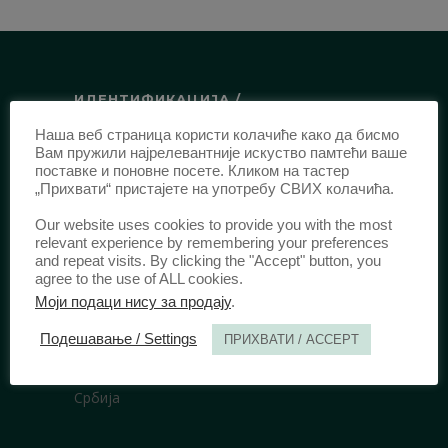
ИДЕНТИФИКАЦИЈА /
Наша веб страница користи колачиће како да бисмо
ISSN:
0003-2565
(Штампано издање)
Вам пружили најрелевантније искуство памтећи ваше
еISSN:
2406-2693
(Онлајн издање)
поставке и поновне посете. Кликом на тастер
„Прихвати“ пристајете на употребу СВИХ колачића.
DOI:
10.51204/Anali_PFBU_1906
Our website uses cookies to provide you with the most
relevant experience by remembering your preferences
ИЗДАВАЧ /
and repeat visits. By clicking the "Accept" button, you
agree to the use of ALL cookies.
Правни факултет Универзитета у
Моји подаци нису за продају
.
Београду
Подешавање / Settings
ПРИХВАТИ / ACCEPT
Булевар краља Александра 67
11000 Београд
Србија