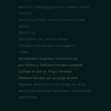
WoS ESCI (Emerging Sources Citation Index)
SCOPUS
Directory of Open Access Journals (DOAJ)
EBSCO
ERIH PLUS
HeinOnline Law Journal Library
SCIndeks (Српски цитатни индекс)
Cobiss
Штампана издања часописа су
доступна у библиотекама широм
Србије и света.
Подстичемо
библиотекаре да додају Анале
Правног факултета у Београду на своју
листу електронских часописа с отвореним
приступом.