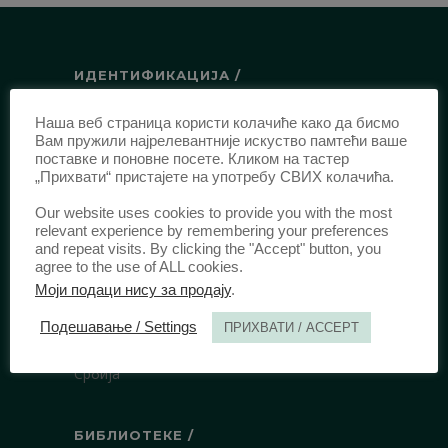
ИДЕНТИФИКАЦИЈА /
ISSN:
0003-2565
(Штампано издање)
Наша веб страница користи колачиће како да бисмо
еISSN:
2406-2693
(Онлајн издање)
Вам пружили најрелевантније искуство памтећи ваше
поставке и поновне посете. Кликом на тастер
DOI:
10.51204/Anali_PFBU_1906
„Прихвати“ пристајете на употребу СВИХ колачића.
Our website uses cookies to provide you with the most
ИЗДАВАЧ /
relevant experience by remembering your preferences
and repeat visits. By clicking the "Accept" button, you
agree to the use of ALL cookies.
Правни факултет Универзитета у
Моји подаци нису за продају
.
Београду
Булевар краља Александра 67
Подешавање / Settings
ПРИХВАТИ / ACCEPT
11000 Београд
Србија
БИБЛИОТЕКЕ /