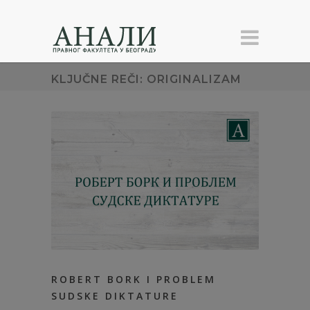
KLJUČNE REČI: ORIGINALIZAM
ROBERT BORK I PROBLEM
SUDSKE DIKTATURE