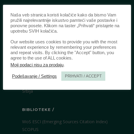
IDENTIFIKACIJA /
Naša veb stranica koristi kolačiće kako da bismo Vam
pružili najrelevantnije iskustvo pamteći vaše postavke i
ISSN:
0003-2565
(Štampano izdanje)
ponovne posete. Klikom na taster „Prihvati“ pristajete na
eISSN:
2406-2693
(Onlajn izdanje)
upotrebu SVIH kolačića.
DOI:
10.51204/Anali_PFBU_1906
Our website uses cookies to provide you with the most
relevant experience by remembering your preferences
and repeat visits. By clicking the "Accept" button, you
IZDAVAČ /
agree to the use of ALL cookies.
Moji podaci nisu za prodaju
.
Pravni fakultet Univerziteta u Beogradu
Bulevar kralja Aleksandra 67
Podešavanje / Settings
PRIHVATI / ACCEPT
11000 Beograd
Srbija
BIBLIOTEKE /
WoS ESCI (Emerging Sources Citation Index)
SCOPUS