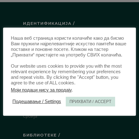
ИДЕНТИФИКАЦИЈА /
ISSN:
0003-2565
(Штампано издање)
Наша веб страница користи колачиће како да бисмо
еISSN:
2406-2693
(Онлајн издање)
Вам пружили најрелевантније искуство памтећи ваше
поставке и поновне посете. Кликом на тастер
DOI:
10.51204/Anali_PFBU_1906
„Прихвати“ пристајете на употребу СВИХ колачића.
Our website uses cookies to provide you with the most
ИЗДАВАЧ /
relevant experience by remembering your preferences
and repeat visits. By clicking the "Accept" button, you
agree to the use of ALL cookies.
Правни факултет Универзитета у
Моји подаци нису за продају
.
Београду
Булевар краља Александра 67
Подешавање / Settings
ПРИХВАТИ / ACCEPT
11000 Београд
Србија
БИБЛИОТЕКЕ /