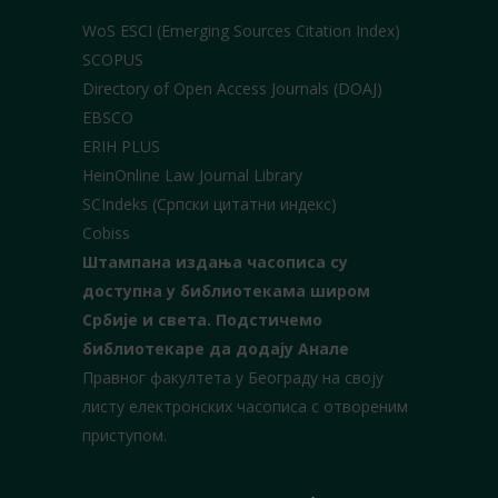
WoS ESCI (Emerging Sources Citation Index)
SCOPUS
Directory of Open Access Journals (DOAJ)
EBSCO
ERIH PLUS
HeinOnline Law Journal Library
SCIndeks (Српски цитатни индекс)
Cobiss
Штампана издања часописа су
доступна у библиотекама широм
Србије и света.
Подстичемо
библиотекаре да додају Анале
Правног факултета у Београду на своју
листу електронских часописа с отвореним
приступом.