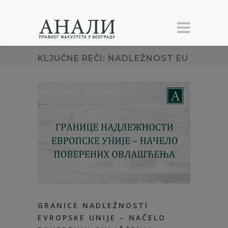
KLJUČNE REČI: NADLEŽNOST EU
GRANICE NADLEŽNOSTI
EVROPSKE UNIJE – NAČELO